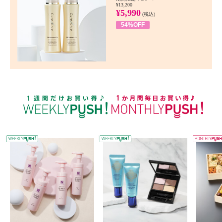
¥13,200
¥5,990
(税込)
54%OFF
WEEKLY PUSH
W