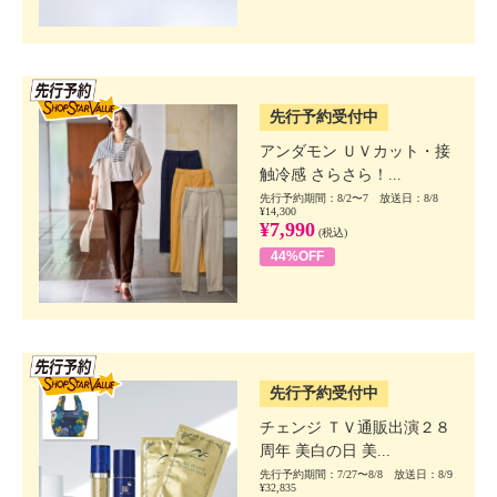
SSV先行
先行予約受付中
アンダモン ＵＶカット・接
触冷感 さらさら！...
先行予約期間：8/2〜7 放送日：8/8
¥14,300
¥7,990
(税込)
44%OFF
SSV先行
先行予約受付中
チェンジ ＴＶ通販出演２８
周年 美白の日 美...
先行予約期間：7/27〜8/8 放送日：8/9
¥32,835