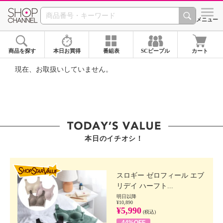
SHOP CHANNEL ショ
メニュー
商品を探す
本日お買得
番組表
SCピープル
カート
現在、お取扱いしていません。
本日のイチオシ！
SHOP STAR VALUE
スロギー ゼロフィール エブ
リデイ ハーフト...
明日以降
¥10,890
¥5,990
(税込)
44%OFF