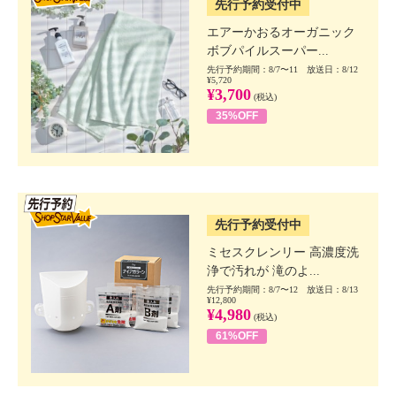
先行予約受付中
エアーかおるオーガニック
ボブパイルスーパー...
先行予約期間：8/7〜11 放送日：8/12
¥5,720
¥3,700
(税込)
35%OFF
SSV先行
先行予約受付中
ミセスクレンリー 高濃度洗
浄で汚れが 滝のよ...
先行予約期間：8/7〜12 放送日：8/13
¥12,800
¥4,980
(税込)
61%OFF