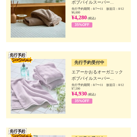
ボブパイルスーパー...
先行予約期間：8/7〜11 放送日：8/12
¥6,600
¥4,280
(税込)
35%OFF
SSV先行
先行予約受付中
エアーかおるオーガニック
ボブパイルスーパー...
先行予約期間：8/7〜11 放送日：8/12
¥7,590
¥4,930
(税込)
35%OFF
SSV先行