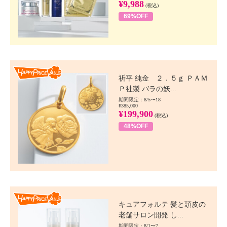
¥9,988
(税込)
69%OFF
Happy Price value
祈平 純金 ２．５ｇ ＰＡＭ
Ｐ社製 バラの妖...
期間限定：8/5〜18
¥385,000
¥199,900
(税込)
48%OFF
Happy Price value
キュアフォルテ 髪と頭皮の
老舗サロン開発 し...
期間限定：8/1〜7