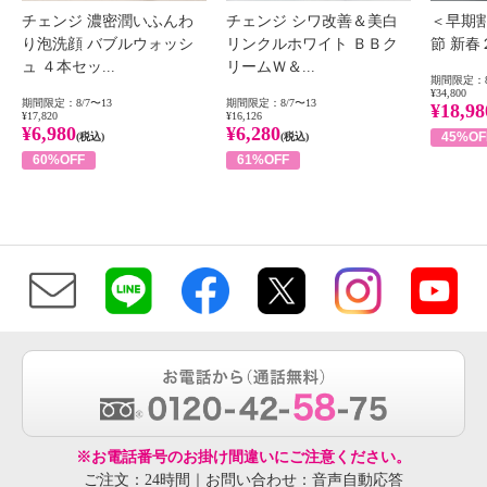
チェンジ 濃密潤いふんわ
チェンジ シワ改善＆美白
＜早期
り泡洗顔 バブルウォッシ
リンクルホワイト ＢＢク
節 新
ュ ４本セッ...
リームＷ＆...
期間限定：8
¥34,800
期間限定：8/7〜13
期間限定：8/7〜13
¥18,98
¥17,820
¥16,126
¥6,980
¥6,280
45%OF
(税込)
(税込)
60%OFF
61%OFF
※お電話番号のお掛け間違いにご注意ください。
ご注文：24時間｜お問い合わせ：音声自動応答