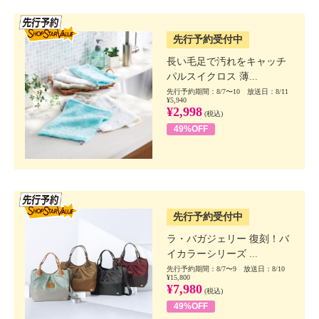
SSV先行
先行予約受付中
長い毛足で汚れをキャッチ
パルスイクロス 薄...
先行予約期間：8/7〜10 放送日：8/11
¥5,940
¥2,998
(税込)
49%OFF
SSV先行
先行予約受付中
ラ・バガジェリー 復刻！バ
イカラーシリーズ ...
先行予約期間：8/7〜9 放送日：8/10
¥15,800
¥7,980
(税込)
49%OFF