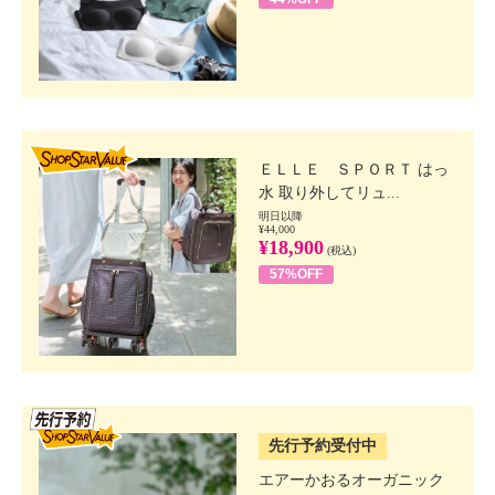
SHOP STAR VALUE
ＥＬＬＥ ＳＰＯＲＴ はっ
水 取り外してリュ...
明日以降
¥44,000
¥18,900
(税込)
57%OFF
SSV先行
先行予約受付中
エアーかおるオーガニック