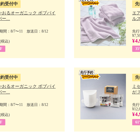
予約受付中
先
かおるオーガニック ボブパイ
エ
ー...
ルス
間：8/7〜11 放送日：8/12
先行
¥7,5
¥4,
(税込)
F
3
予約受付中
先
かおるオーガニック ボブパイ
ミ
ー...
が 
間：8/7〜11 放送日：8/12
先行
¥12,
¥4,
(税込)
F
6