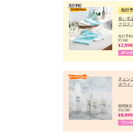
先行
長い毛
クロス 薄
先行予約期
¥5,940
¥2,998
49%OF
チェン
ホワイ..
期間限定：
¥34,580
¥8,999
73%OF