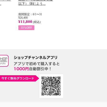
.
以下） 弾むよう...
イル （ノンフィ...
ッ
期間限定：8/1〜31
期間限定：8/1〜31
期
¥26,400
¥22,400
¥17
¥11,800
¥8,200
¥6
(税込)
(税込)
55%OFF
63%OFF