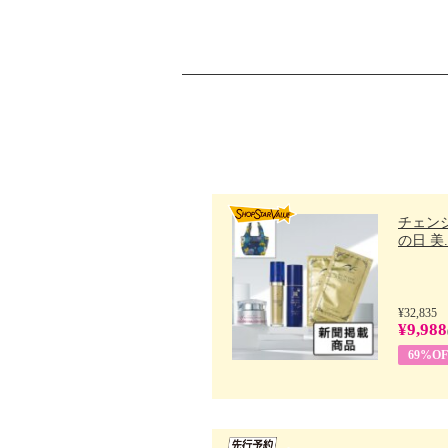
チェン
の日 美..
¥32,835
¥9,988
69%OF