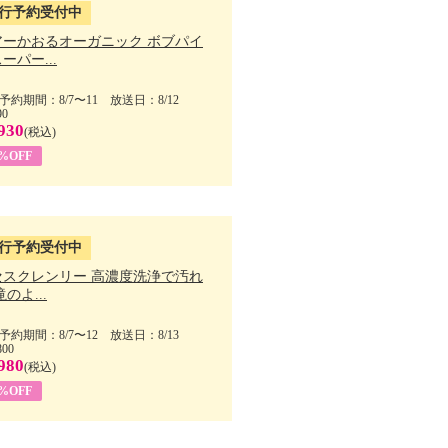
行予約受付中
アーかおるオーガニック ボブパイ
ーパー...
予約期間：8/7〜11 放送日：8/12
90
930
(税込)
5%OFF
行予約受付中
セスクレンリー 高濃度洗浄で汚れ
滝のよ...
予約期間：8/7〜12 放送日：8/13
800
980
(税込)
1%OFF