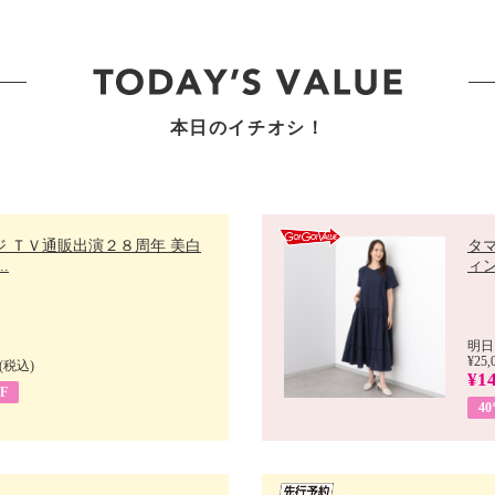
本日のイチオシ！
ジ ＴＶ通販出演２８周年 美白
タ
.
ィン
明日
¥25,
(税込)
¥14
F
4