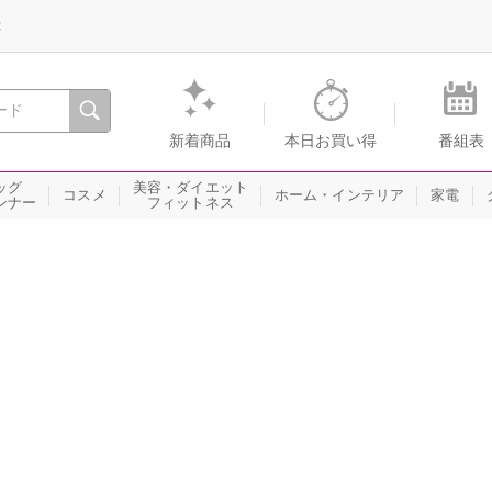
録
、瞬間を。通販・テレビショッピングのショップチャンネル
新着商品
本日お買い得
番組表
ッグ
美容・ダイエット
コスメ
ホーム・インテリア
家電
ンナー
フィットネス