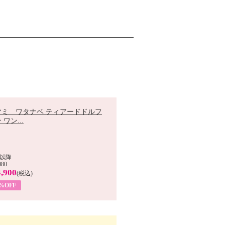
マミ ワタナベ ティアードドルフ
 ワン...
以降
080
,900
(税込)
0%OFF