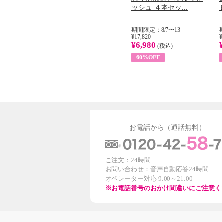
...
イル （ノンフィ...
ッシュ ４本セッ...
31
期間限定：8/1〜31
期間限定：8/7〜13
¥22,400
¥17,820
¥
¥8,200
¥6,980
)
(税込)
(税込)
63%OFF
60%OFF
お電話から（通話無料）
ご注文：24時間
お問い合わせ：音声自動応答24時間
オペレーター対応 9:00～21:00
※お電話番号のおかけ間違いにご注意く