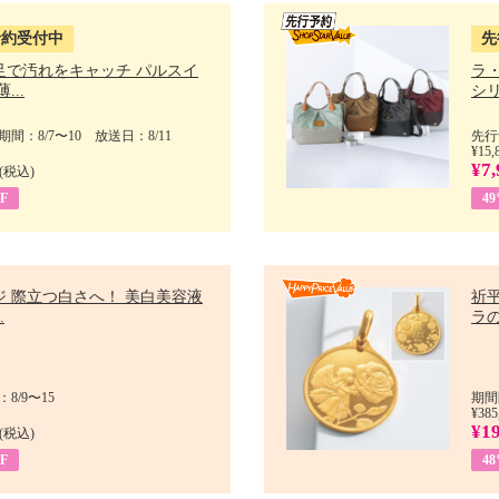
予約受付中
先
足で汚れをキャッチ パルスイ
ラ
...
シリ
間：8/7〜10 放送日：8/11
先行
¥15,
¥7,
(税込)
F
4
ジ 際立つ白さへ！ 美白美容液
祈平
.
ラの
8/9〜15
期間
¥385
¥1
(税込)
F
4