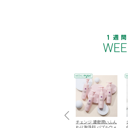
コラーゲン
オリタリア社 エキスト
チェンジ 濃密潤いふん
Prev
加熱２５度
ラバージン オリーブオ
わり泡洗顔 バブルウォ