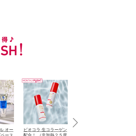
ル オー
ビオコラ 生コラーゲン
オリタリア社 エキスト
チ
Next
グペース
配合！ （非加熱２５度
ラバージン オリーブオ
わ