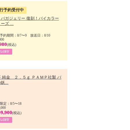
行予約受付中
・バガジェリー 復刻！バイカラー
ーズ ...
予約期間：8/7〜9 放送日：8/10
800
980
(税込)
9%OFF
 純金 ２．５ｇ ＰＡＭＰ社製 バ
妖...
限定：8/5〜18
,000
99,900
(税込)
8%OFF