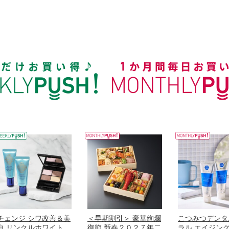
チェンジ シワ改善＆美
＜早期割引＞ 豪華絢爛
こつみつデンタ
白 リンクルホワイト
御節 新春２０２７年二
ラル エイジン