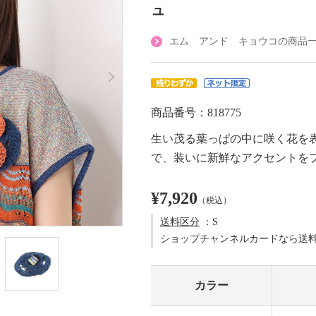
ュ
エム アンド キョウコの商品
商品番号：818775
生い茂る葉っぱの中に咲く花を
で、装いに新鮮なアクセントを
¥7,920
（税込）
送料区分
：S
ショップチャンネルカードなら送
カラー