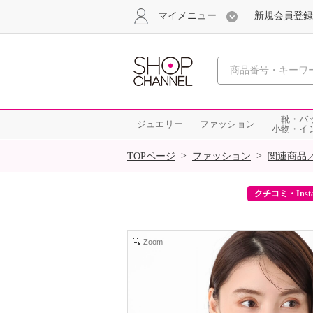
マイメニュー
新規会員登録
心おどる、瞬
靴・バ
ジュエリー
ファッション
小物・イ
SALE
>
>
TOPページ
ファッション
関連商品
ーポンをプレゼント！
クチコミ・Inst
Zoom