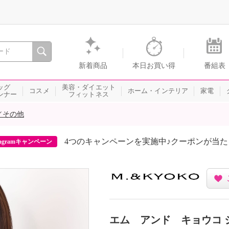
間を。通販・テレビショッピングのショップチャンネル
新着商品
本日お買い得
番組表
ッグ
美容・ダイエット
コスメ
ホーム・インテリア
家電
ンナー
フィットネス
／その他
4つのキャンペーンを実施中♪クーポンが当
agramキャンペーン
エム アンド キョウコ 