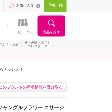
¥0
お気に入り
商品を探す
SCピープル
旅・趣味・暮らし
グルメ・お酒
コレクターズ
たるチャンス！
ネッ
このブランドの新着情報を受け取る
ジャングルフラワー コサージ