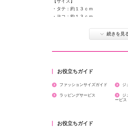
【サイズ】
・タテ：約１３ｃｍ
・ヨコ：約１３ｃｍ
【重さ】
・約１５ｇ
続きを見
【個体差あり】
・個体差あり
【原産国（地）】
・日本製
お役立ちガイド
ファッションサイズガイド
ジ
ラッピングサービス
ジ
ービス
お役立ちガイド