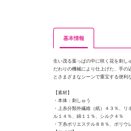
基本情報
生い茂る葉っぱの中に咲く花を刺し
だわりの機械により仕上げた、手の
とさまざまなシーンで重宝する便利
【素材】
・本体：刺しゅう
・上糸分類外繊維（紙）４３％、リ
ル１４％、綿１１％、シルク４％
・下糸ポリエステル８８％、ポリウ