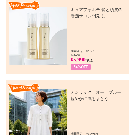
Happy Price Value
キュアフォルテ 髪と頭皮の
老舗サロン開発 し...
期間限定：8/1〜7
¥13,200
¥5,990
(税込)
54%OFF
Happy Price Value
アンリック オー ブルー
軽やかに風をまとう...
期間限定：7/31〜8/6