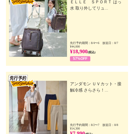
ＥＬＬＥ ＳＰＯＲＴ はっ
水 取り外してリュ...
先行予約期間：8/4〜6 放送日：8/7
¥44,000
¥18,900
(税込)
57%OFF
先行SSV
アンダモン ＵＶカット・接
触冷感 さらさら！...
先行予約期間：8/2〜7 放送日：8/8
¥14,300
¥7,990