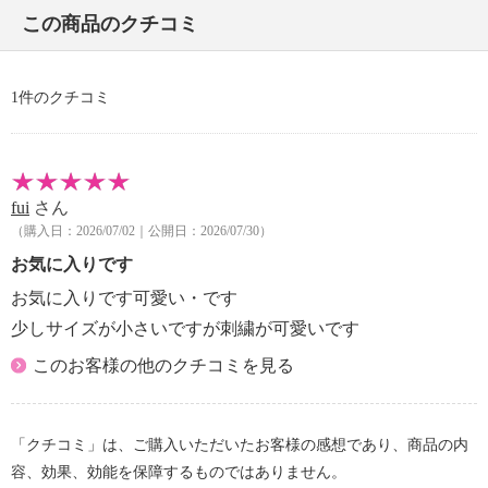
この商品のクチコミ
・約２１０ｇ
【個体差あり】
・個体差あり
1件のクチコミ
【原産国（地）】
・中国製
fui
さん
（購入日：2026/07/02｜公開日：2026/07/30）
お気に入りです
お気に入りです可愛い・です
少しサイズが小さいですが刺繍が可愛いです
このお客様の他のクチコミを見る
「クチコミ」は、ご購入いただいたお客様の感想であり、商品の内
容、効果、効能を保障するものではありません。