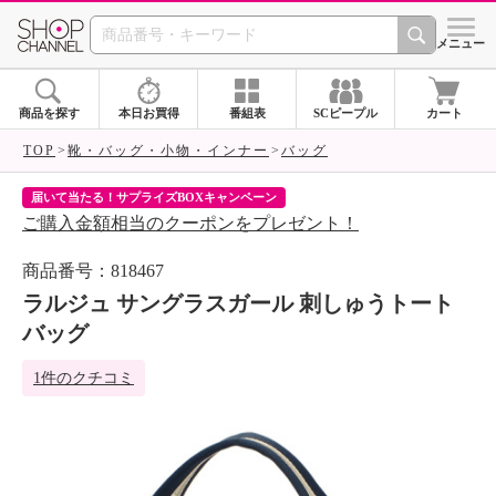
SHOP CHANNEL 
メニュー
商品を探す
本日お買得
番組表
SCピープル
カート
TOP
靴・バッグ・小物・インナー
バッグ
届いて当たる！サプライズBOXキャンペーン
ク
ご購入金額相当のクーポンをプレゼント！
ク
商品番号：818467
ラルジュ サングラスガール 刺しゅうトート
バッグ
1件のクチコミ