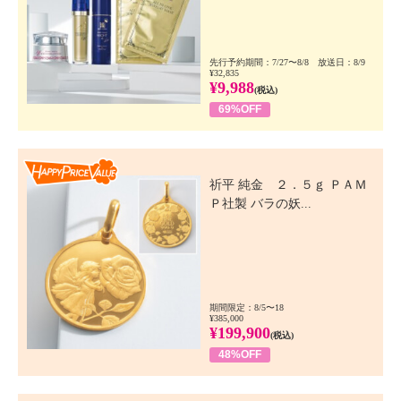
先行予約期間：7/27〜8/8 放送日：8/9
¥32,835
¥9,988
(税込)
69%OFF
Happy Price Value
祈平 純金 ２．５ｇ ＰＡＭ
Ｐ社製 バラの妖...
期間限定：8/5〜18
¥385,000
¥199,900
(税込)
48%OFF