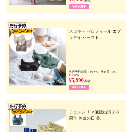
(税込)
44%OFF
先行SSV
スロギー ゼロフィール エブ
リデイ ハーフト...
先行予約期間：8/1〜6 放送日：8/7
¥10,890
¥5,990
(税込)
44%OFF
先行SSV
チェンジ ＴＶ通販出演２８
周年 美白の日 美...