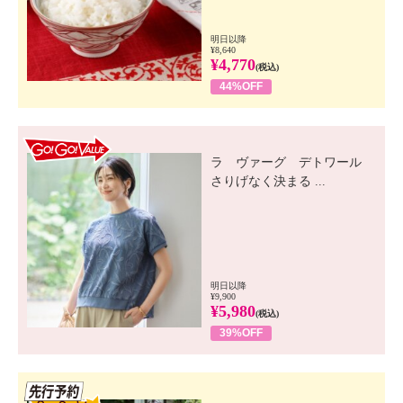
明日以降
¥8,640
¥4,770
(税込)
44%OFF
GO! GO! VALUE
ラ ヴァーグ デトワール
さりげなく決まる ...
明日以降
¥9,900
¥5,980
(税込)
39%OFF
先行SSV