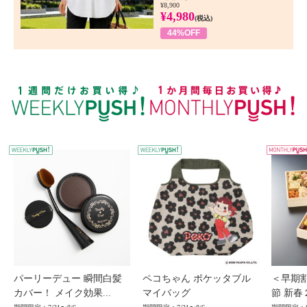
¥8,900
¥4,980
(税込)
44%OFF
WEEKLY PUSH
W
パーリーデュー 瞬間白髪
ペコちゃん ポケッタブル
＜早期
カバー！ メイク効果...
マイバッグ
節 新春