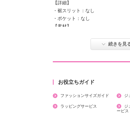
【詳細】
・裾スリット：なし
・ポケット：なし
【素材】
・表地：本体綿１００％
【メンテナンス（絵表示ラベル）】
続きを見
・手洗い：可
・漂白処理：塩素系・酸素系漂白不
・タンブル乾燥：不可
・自然乾燥：日陰の吊り干し
・アイロン仕上げ：可（中温）
お役立ちガイド
・ドライクリーニング：石油系ドラ
ファッションサイズガイド
ジ
・ウエットクリーニング：可
【個体差あり】
ラッピングサービス
ジ
ービス
・個体差あり
【原産国（地）】
・中国製