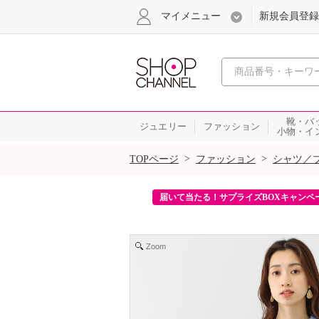
マイメニュー
新規会員登録
心おどる、瞬
靴・バ
ジュエリー
ファッション
小物・イ
SALE
>
>
TOPページ
ファッション
シャツ／
ンを2回プレゼント！
届いて当たる！サプライズBOXキャンペ
Zoom