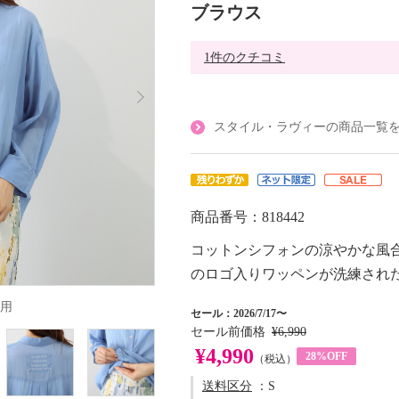
ブラウス
1件のクチコミ
スタイル・ラヴィーの商品一覧
商品番号：818442
コットンシフォンの涼やかな風
のロゴ入りワッペンが洗練され
用
セール：2026/7/17〜
セール前価格
¥6,990
¥4,990
28%OFF
（税込）
送料区分
：S