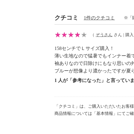
クチコミ
1件のクチコミ
※「
（
ぞうさん
さん | 購入日
158センチでＬサイズ購入！
薄い生地なので猛暑でもインナー着
袖ありなので日除けにもなり思いの
ブルーが想像より濃かったですが夏
1 人が「参考になった」と言ってい
「クチコミ」は、ご購入いただいたお客様
商品情報については「基本情報」にてご確