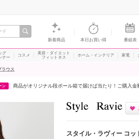
間を。通販・テレビショッピングのショップチャンネル
新着商品
本日お買い得
番組表
ッグ
美容・ダイエット
コスメ
ホーム・インテリア
家電
ンナー
フィットネス
ブラウス
商品がオリジナル段ボール箱で届けば当たり！ご購入金
ーン
スタイル・ラヴィー コッ