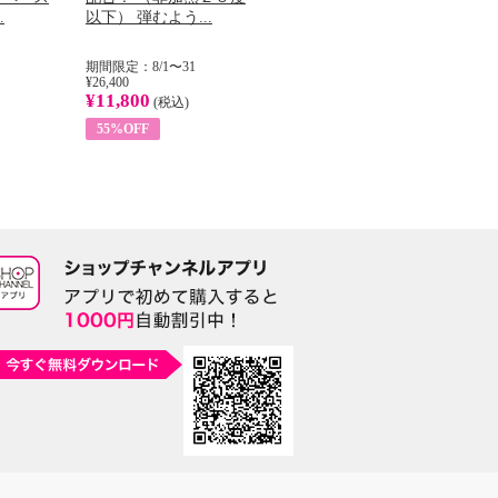
.
以下） 弾むよう...
イル （ノンフィ...
ッ
期間限定：8/1〜31
期間限定：8/1〜31
期
¥26,400
¥22,400
¥17
¥11,800
¥8,200
¥6
(税込)
(税込)
55%OFF
63%OFF