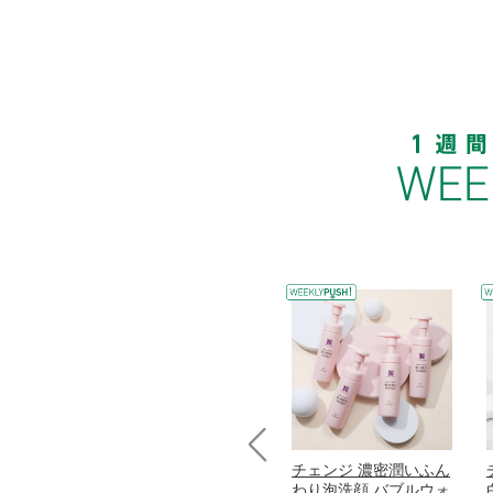
コラーゲン
オリタリア社 エキスト
チェンジ 濃密潤いふん
Prev
加熱２５度
ラバージン オリーブオ
わり泡洗顔 バブルウォ