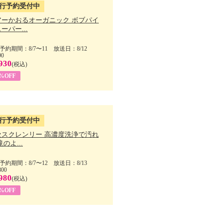
行予約受付中
アーかおるオーガニック ボブパイ
ーパー...
予約期間：8/7〜11 放送日：8/12
90
930
(税込)
5%OFF
行予約受付中
セスクレンリー 高濃度洗浄で汚れ
滝のよ...
予約期間：8/7〜12 放送日：8/13
800
980
(税込)
1%OFF