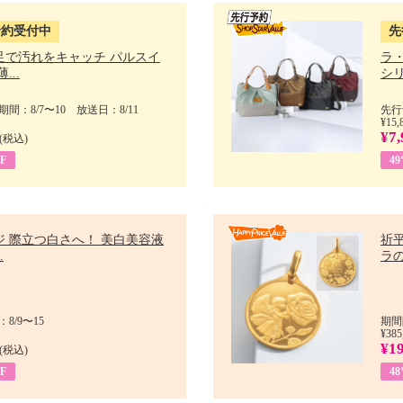
予約受付中
先
足で汚れをキャッチ パルスイ
ラ
...
シリ
間：8/7〜10 放送日：8/11
先行
¥15,
¥7,
(税込)
F
4
ジ 際立つ白さへ！ 美白美容液
祈平
.
ラの
8/9〜15
期間
¥385
¥1
(税込)
F
4