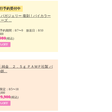
行予約受付中
・バガジェリー 復刻！バイカラー
ーズ ...
予約期間：8/7〜9 放送日：8/10
800
980
(税込)
9%OFF
 純金 ２．５ｇ ＰＡＭＰ社製 バ
妖...
限定：8/5〜18
,000
99,900
(税込)
8%OFF