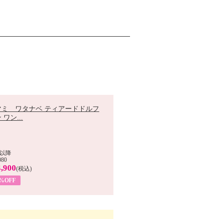
マミ ワタナベ ティアードドルフ
 ワン...
以降
080
,900
(税込)
0%OFF