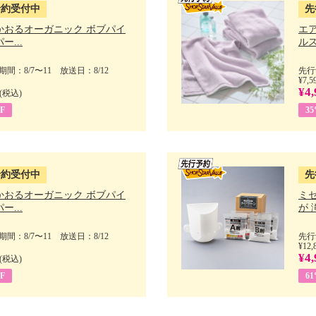
予約受付中
先
かおるオーガニック ボブパイ
エ
ー...
ルス
間：8/7〜11 放送日：8/12
先行
¥7,5
¥4,
(税込)
F
3
予約受付中
先
かおるオーガニック ボブパイ
ミ
ー...
が 
間：8/7〜11 放送日：8/12
先行
¥12,
¥4,
(税込)
F
6