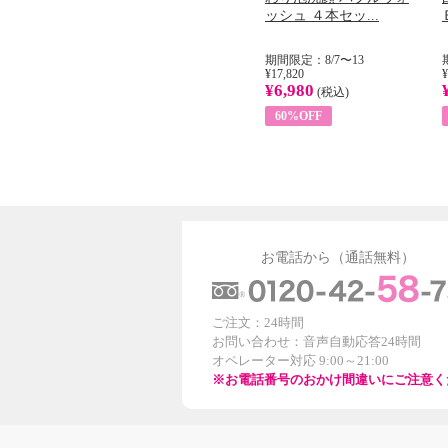
...
イル （ノンフィ...
ッシュ ４本セッ...
31
期間限定：8/1〜31
期間限定：8/7〜13
¥22,400
¥17,820
¥
¥8,200
¥6,980
)
(税込)
(税込)
63%OFF
60%OFF
お電話から（通話無料）
ご注文：24時間
お問い合わせ：音声自動応答24時間
オペレーター対応 9:00～21:00
※お電話番号のおかけ間違いにご注意く