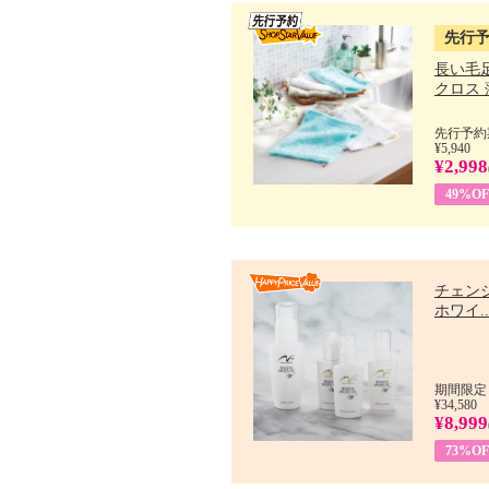
先行
長い毛
クロス 薄
先行予約期
¥5,940
¥2,998
49%OF
チェン
ホワイ..
期間限定：
¥34,580
¥8,999
73%OF