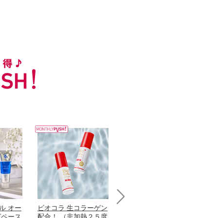
ル オー
ビオコラ 生コラーゲン
オリタリア社 エキスト
チ
Next
グペース
配合！ （非加熱２５度
ラバージン オリーブオ
わ