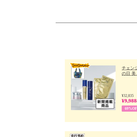
チェン
の日 美..
¥32,835
¥9,988
69%OF