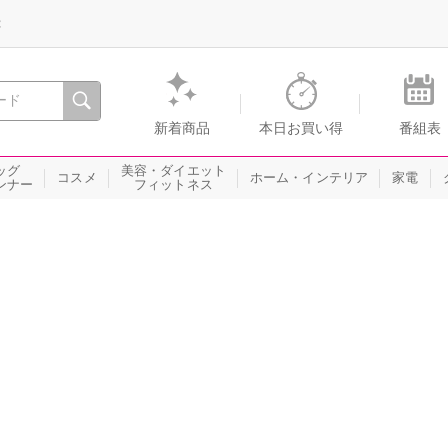
録
、瞬間を。通販・テレビショッピングのショップチャンネル
新着商品
本日お買い得
番組表
ッグ
美容・ダイエット
コスメ
ホーム・インテリア
家電
ンナー
フィットネス