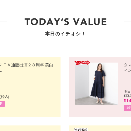
本日のイチオシ！
ジ ＴＶ通販出演２８周年 美白
タ
.
ィン
明日
¥25,
(税込)
¥14
F
4