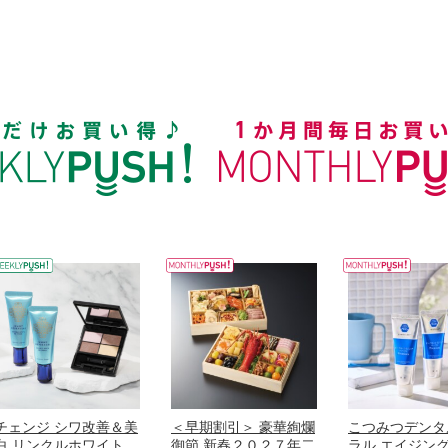
チェンジ シワ改善＆美
＜早期割引＞ 豪華絢爛
こつみつデンタ
白 リンクルホワイト
御節 新春２０２７年二
ラル エイジン