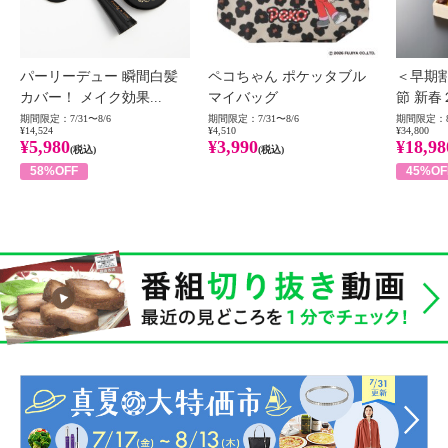
パーリーデュー 瞬間白髪
ペコちゃん ポケッタブル
＜早期
カバー！ メイク効果...
マイバッグ
節 新春
期間限定：7/31〜8/6
期間限定：7/31〜8/6
期間限定：8
¥14,524
¥4,510
¥34,800
¥5,980
¥3,990
¥18,98
(税込)
(税込)
58%OFF
45%OF