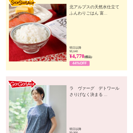
北アルプスの天然水仕立て
ふんわりごはん 富...
明日以降
¥8,640
¥4,770
(税込)
44%OFF
GO! GO! VALUE
ラ ヴァーグ デトワール
さりげなく決まる ...
明日以降
¥9,900