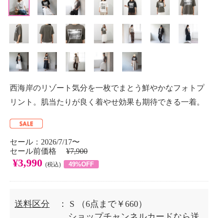
西海岸のリゾート気分を一枚でまとう鮮やかなフォトプ
リント。肌当たりが良く着やせ効果も期待できる一着。
セール：2026/7/17〜
セール前価格
¥7,900
¥3,990
49%OFF
(税込)
送料区分
： S
（6点まで￥660）
ショップチャンネルカードなら送