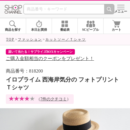
SHOP CHANNEL 
メニュー
商品を探す
本日お買得
番組表
SCピープル
カート
TOP
ファッション
カットソー／Ｔシャツ
届いて当たる！サプライズBOXキャンペーン
ク
ご購入金額相当のクーポンをプレゼント！
ク
商品番号：818200
イロプライム 西海岸気分の フォトプリント
Ｔシャツ
（
7件のクチコミ
）