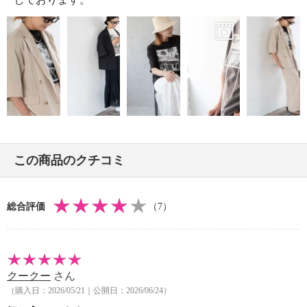
【メンテナンス（ケアラベル）】
・長時間照射による変退色注意
・単品洗い
・水や汗などによる色落ち、色移り注意
・摩擦による色落ち、色移り注意
・素材の特性上、多少の縮みあり
・ネット使用
【原産国（地）】
・中国製
この商品のクチコミ
総合評価
（7）
クークー
さん
（購入日：2026/05/21｜公開日：2026/06/24）