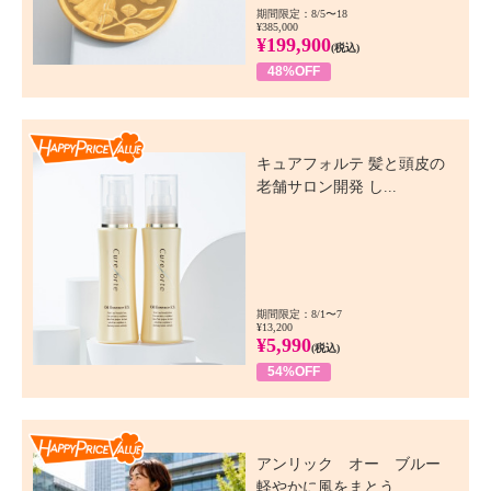
期間限定：8/5〜18
¥385,000
¥199,900
(税込)
48%OFF
Happy Price Value
キュアフォルテ 髪と頭皮の
老舗サロン開発 し...
期間限定：8/1〜7
¥13,200
¥5,990
(税込)
54%OFF
Happy Price Value
アンリック オー ブルー
軽やかに風をまとう...