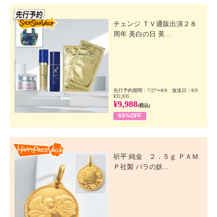
先行SSV
チェンジ ＴＶ通販出演２８
周年 美白の日 美...
先行予約期間：7/27〜8/8 放送日：8/9
¥32,835
¥9,988
(税込)
69%OFF
Happy Price Value
祈平 純金 ２．５ｇ ＰＡＭ
Ｐ社製 バラの妖...