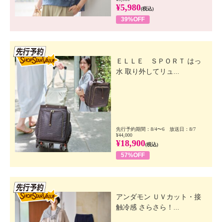
¥5,980
(税込)
39%OFF
先行SSV
ＥＬＬＥ ＳＰＯＲＴ はっ
水 取り外してリュ...
先行予約期間：8/4〜6 放送日：8/7
¥44,000
¥18,900
(税込)
57%OFF
先行SSV
アンダモン ＵＶカット・接
触冷感 さらさら！...