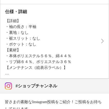
●普段と同じサイズをおすすめ
仕様・詳細
【詳細】
・袖の長さ：半袖
・裏地：なし
・裾スリット：なし
・ポケット：なし
【素材】
・本体ポリエステル５６％、綿４４％
・リブ綿６４％、ポリエステル３６％
【メンテナンス（絵表示ラベル）】
・洗濯機：可
・漂白処理：塩素系・酸素系漂白不可
・タンブル乾燥：不可
#ショップチャンネル
・自然乾燥：日陰の吊り干し
・アイロン仕上げ：可（低温）
皆さまの素敵なInstagram投稿をご紹介！ご投稿をお待ち
・ドライクリーニング：石油系ドライクリーニング可
・ウエットクリーニング：可
しております。