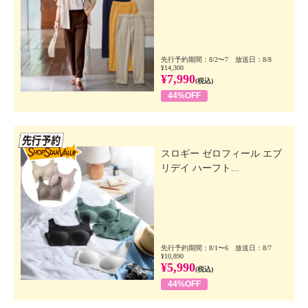
先行予約期間：8/2〜7 放送日：8/8
¥14,300
¥7,990
(税込)
44%OFF
先行SSV
スロギー ゼロフィール エブ
リデイ ハーフト...
先行予約期間：8/1〜6 放送日：8/7
¥10,890
¥5,990
(税込)
44%OFF