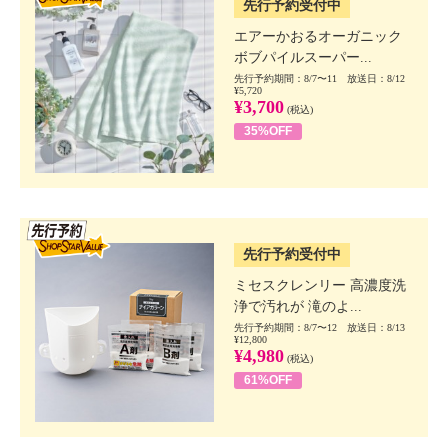
先行予約受付中
エアーかおるオーガニック
ボブパイルスーパー...
先行予約期間：8/7〜11 放送日：8/12
¥5,720
¥3,700
(税込)
35%OFF
SSV先行
先行予約受付中
ミセスクレンリー 高濃度洗
浄で汚れが 滝のよ...
先行予約期間：8/7〜12 放送日：8/13
¥12,800
¥4,980
(税込)
61%OFF