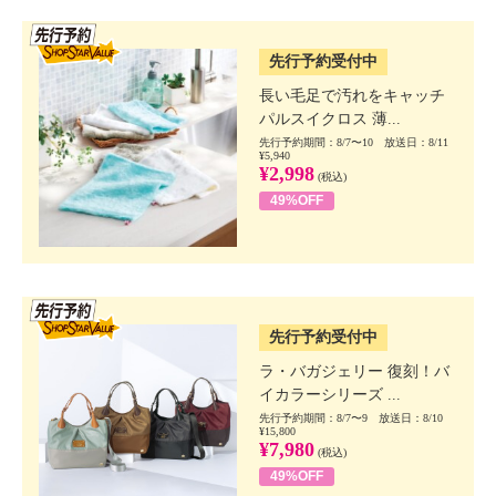
SSV先行
先行予約受付中
長い毛足で汚れをキャッチ
パルスイクロス 薄...
先行予約期間：8/7〜10 放送日：8/11
¥5,940
¥2,998
(税込)
49%OFF
SSV先行
先行予約受付中
ラ・バガジェリー 復刻！バ
イカラーシリーズ ...
先行予約期間：8/7〜9 放送日：8/10
¥15,800
¥7,980
(税込)
49%OFF