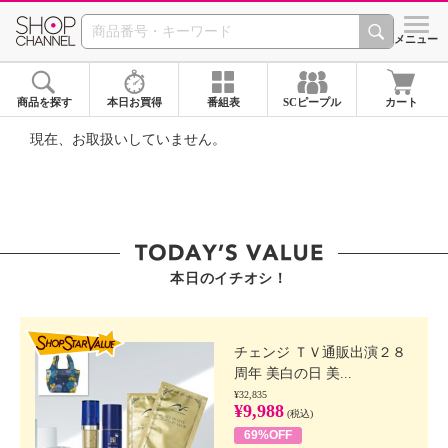
SHOP CHANNEL ショ
メニュー
商品を探す
本日お買得
番組表
SCピープル
カート
現在、お取扱いしていません。
本日のイチオシ！
SHOP STAR VALUE
チェンジ ＴＶ通販出演２８
周年 美白の日 美...
¥32,835
¥9,988
(税込)
69%OFF