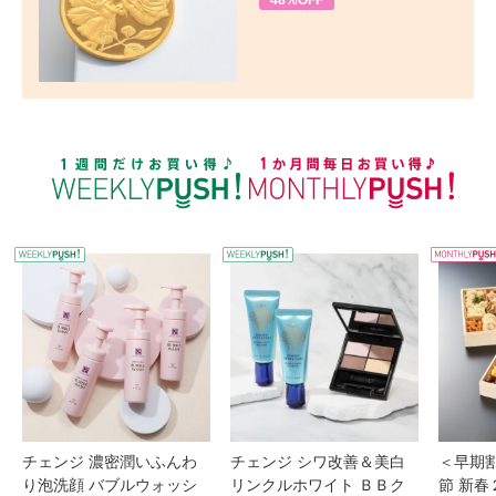
48%OFF
WEEKLY PUSH
W
チェンジ 濃密潤いふんわ
チェンジ シワ改善＆美白
＜早期
り泡洗顔 バブルウォッシ
リンクルホワイト ＢＢク
節 新