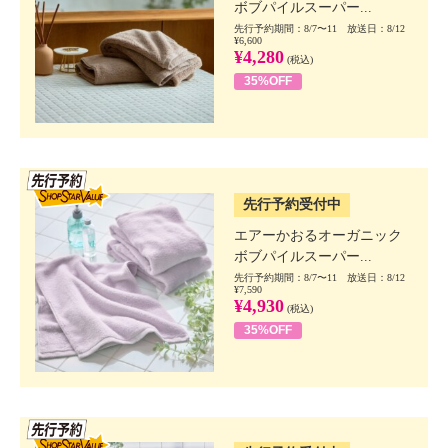
ボブパイルスーパー...
先行予約期間：8/7〜11 放送日：8/12
¥6,600
¥4,280
(税込)
35%OFF
SSV先行
先行予約受付中
エアーかおるオーガニック
ボブパイルスーパー...
先行予約期間：8/7〜11 放送日：8/12
¥7,590
¥4,930
(税込)
35%OFF
SSV先行