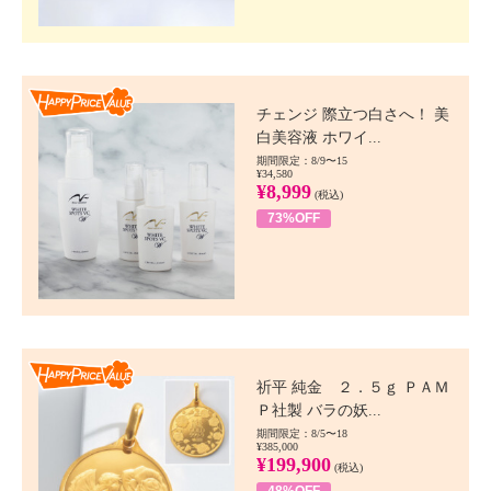
Happy Price value
チェンジ 際立つ白さへ！ 美
白美容液 ホワイ...
期間限定：8/9〜15
¥34,580
¥8,999
(税込)
73%OFF
Happy Price value
祈平 純金 ２．５ｇ ＰＡＭ
Ｐ社製 バラの妖...
期間限定：8/5〜18
¥385,000
¥199,900
(税込)