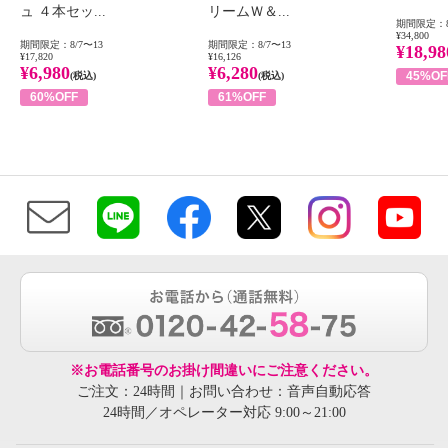
ュ ４本セッ...
リームＷ＆...
期間限定：8
¥34,800
期間限定：8/7〜13
期間限定：8/7〜13
¥18,98
¥17,820
¥16,126
¥6,980
¥6,280
45%OF
(税込)
(税込)
60%OFF
61%OFF
※お電話番号のお掛け間違いにご注意ください。
ご注文：24時間｜お問い合わせ：音声自動応答
24時間／オペレーター対応 9:00～21:00