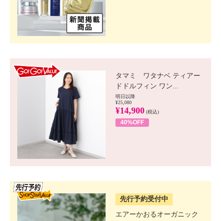
GO!GO! VALUE
タマミ ワタナベ ティアー
ドドルフィン ワン...
明日以降
¥25,080
¥14,900
(税込)
40%OFF
SSV先行
先行予約受付中
エアーかおるオーガニック