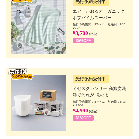
先行予約受付中
エアーかおるオーガニック
ボブパイルスーパー...
先行予約期間：8/7〜11 放送日：8/12
¥5,720
¥3,700
(税込)
35%OFF
SSV先行
先行予約受付中
ミセスクレンリー 高濃度洗
浄で汚れが 滝のよ...
先行予約期間：8/7〜12 放送日：8/13
¥12,800
¥4,980
(税込)
61%OFF