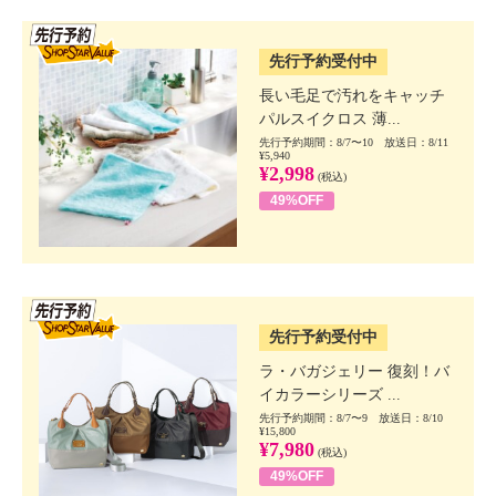
SSV先行
先行予約受付中
長い毛足で汚れをキャッチ
パルスイクロス 薄...
先行予約期間：8/7〜10 放送日：8/11
¥5,940
¥2,998
(税込)
49%OFF
SSV先行
先行予約受付中
ラ・バガジェリー 復刻！バ
イカラーシリーズ ...
先行予約期間：8/7〜9 放送日：8/10
¥15,800
¥7,980
(税込)
49%OFF