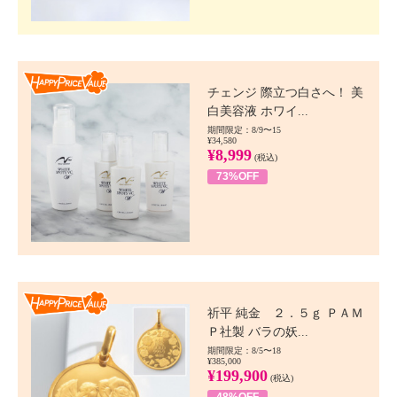
Happy Price value
チェンジ 際立つ白さへ！ 美
白美容液 ホワイ...
期間限定：8/9〜15
¥34,580
¥8,999
(税込)
73%OFF
Happy Price value
祈平 純金 ２．５ｇ ＰＡＭ
Ｐ社製 バラの妖...
期間限定：8/5〜18
¥385,000
¥199,900
(税込)