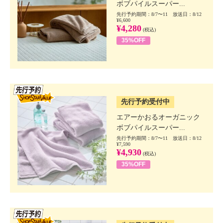
ボブパイルスーパー...
先行予約期間：8/7〜11 放送日：8/12
¥6,600
¥4,280
(税込)
35%OFF
SSV先行
先行予約受付中
エアーかおるオーガニック
ボブパイルスーパー...
先行予約期間：8/7〜11 放送日：8/12
¥7,590
¥4,930
(税込)
35%OFF
SSV先行