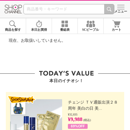
SHOP CHANNEL ショ
メニュー
商品を探す
本日お買得
番組表
SCピープル
カート
現在、お取扱いしていません。
本日のイチオシ！
SHOP STAR VALUE
チェンジ ＴＶ通販出演２８
周年 美白の日 美...
¥32,835
¥9,988
(税込)
69%OFF