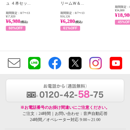
ュ ４本セッ...
リームＷ＆...
期間限定：8
¥34,800
期間限定：8/7〜13
期間限定：8/7〜13
¥18,98
¥17,820
¥16,126
¥6,980
¥6,280
45%OF
(税込)
(税込)
60%OFF
61%OFF
※お電話番号のお掛け間違いにご注意ください。
ご注文：24時間｜お問い合わせ：音声自動応答
24時間／オペレーター対応 9:00～21:00