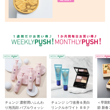
48%OFF
WEEKLY PUSH
W
チェンジ 濃密潤いふんわ
チェンジ シワ改善＆美白
＜早期
り泡洗顔 バブルウォッシ
リンクルホワイト ＢＢク
節 新