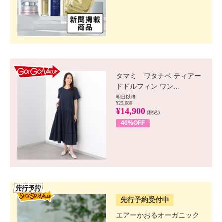
GO!GO! VALUE
タマミ ワタナベ ティアー
ドドルフィン ワン...
明日以降
¥25,080
¥14,900
(税込)
40%OFF
SSV先行
先行予約受付中
エアーかおるオーガニック