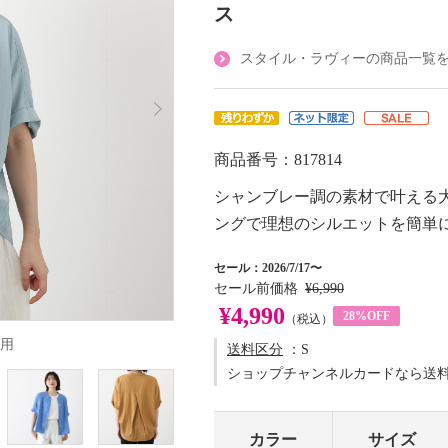
ス
スタイル・ラヴィーの商品一覧
商品番号：817814
シャンブレー調の素材で叶える
ングで理想のシルエットを簡単
セール：2026/7/17〜
セール前価格
¥6,990
¥4,990
28%OFF
（税込）
用
送料区分
：S
ショップチャンネルカードなら送
カラー
サイズ