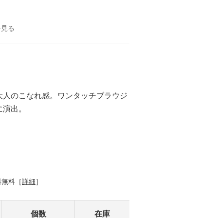
を見る
大人のこなれ感。ワンタッチブラウジ
に演出。
料無料［
詳細
］
個数
在庫