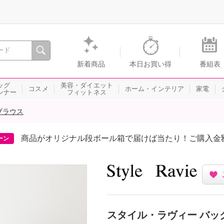
間を。通販・テレビショッピングのショップチャンネル
新着商品
本日お買い得
番組表
ッグ
美容・ダイエット
コスメ
ホーム・インテリア
家電
ンナー
フィットネス
ブラウス
商品がオリジナル段ボール箱で届けば当たり！ご購入金
ーン
スタイル・ラヴィー バッ