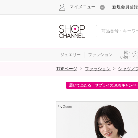
マイメニュー
新規会員登録
心おどる、瞬
靴・バ
ジュエリー
ファッション
小物・イ
SALE
>
>
TOPページ
ファッション
シャツ／
ンを2回プレゼント！
届いて当たる！サプライズBOXキャンペ
Zoom