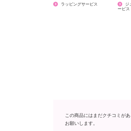
【個体差あり】
ラッピングサービス
ジ
ービス
・個体差あり
【原産国（地）】
・中国製
この商品にはまだクチコミがあ
お願いします。