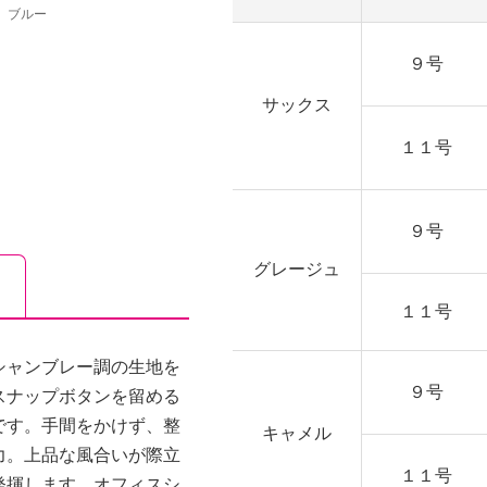
ブルー
９号
サックス
１１号
９号
グレージュ
１１号
シャンブレー調の生地を
９号
スナップボタンを留める
です。手間をかけず、整
キャメル
力。上品な風合いが際立
１１号
発揮します。オフィスシ