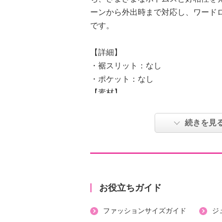
ーンから外出時まで対応し、ワード
です。
【詳細】
・裾スリット：なし
・ポケット：なし
【素材】
・表地：ポリエステル７０％、ナイ
【メンテナンス（絵表示ラベル）】
続きを見
・手洗い：可
・漂白処理：塩素系・酸素系漂白不
・タンブル乾燥：不可
・自然乾燥：日陰の吊り干し
・アイロン仕上げ：可（低温）
お役立ちガイド
・ドライクリーニング：石油系ドラ
ファッションサイズガイド
ジ
・ウエットクリーニング：可