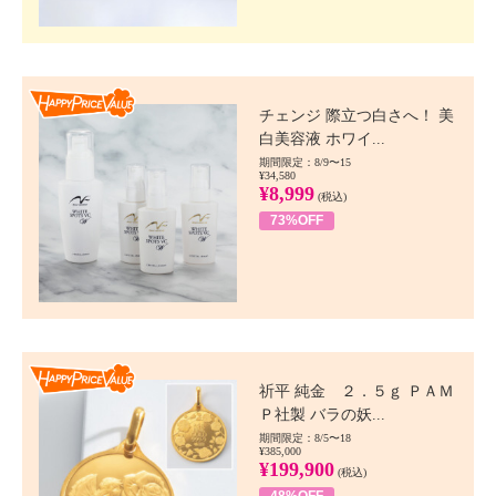
Happy Price value
チェンジ 際立つ白さへ！ 美
白美容液 ホワイ...
期間限定：8/9〜15
¥34,580
¥8,999
(税込)
73%OFF
Happy Price value
祈平 純金 ２．５ｇ ＰＡＭ
Ｐ社製 バラの妖...
期間限定：8/5〜18
¥385,000
¥199,900
(税込)