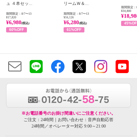
ュ ４本セッ...
リームＷ＆...
期間限定：8
¥34,800
期間限定：8/7〜13
期間限定：8/7〜13
¥18,98
¥17,820
¥16,126
¥6,980
¥6,280
45%OF
(税込)
(税込)
60%OFF
61%OFF
※お電話番号のお掛け間違いにご注意ください。
ご注文：24時間｜お問い合わせ：音声自動応答
24時間／オペレーター対応 9:00～21:00