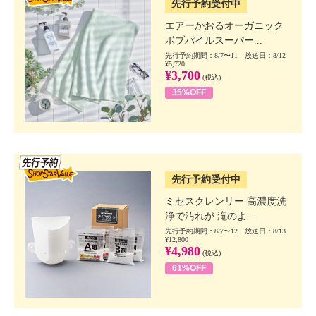
先行予約受付中
エアーかおるオーガニック
ボブパイルスーパー...
先行予約期間：8/7〜11 放送日：8/12
¥5,720
¥3,700
(税込)
35%OFF
SSV先行
先行予約受付中
ミセスクレンリー 高濃度洗
浄で汚れが 滝のよ...
先行予約期間：8/7〜12 放送日：8/13
¥12,800
¥4,980
(税込)
61%OFF