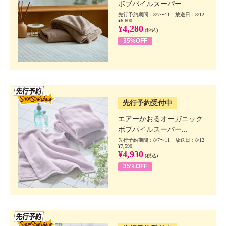
ボブパイルスーパー...
先行予約期間：8/7〜11 放送日：8/12
¥6,600
¥4,280
(税込)
35%OFF
SSV先行
先行予約受付中
エアーかおるオーガニック
ボブパイルスーパー...
先行予約期間：8/7〜11 放送日：8/12
¥7,590
¥4,930
(税込)
35%OFF
SSV先行