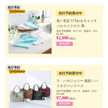
SSV先行
先行予約受付中
長い毛足で汚れをキャッチ
パルスイクロス 薄...
先行予約期間：8/7〜10 放送日：8/11
¥5,940
¥2,998
(税込)
49%OFF
SSV先行
先行予約受付中
ラ・バガジェリー 復刻！バ
イカラーシリーズ ...
先行予約期間：8/7〜9 放送日：8/10
¥15,800
¥7,980
(税込)
49%OFF