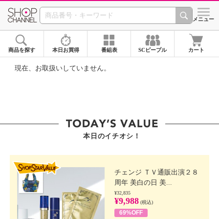
SHOP CHANNEL ショ
メニュー
商品を探す
本日お買得
番組表
SCピープル
カート
現在、お取扱いしていません。
本日のイチオシ！
SHOP STAR VALUE
チェンジ ＴＶ通販出演２８
周年 美白の日 美...
¥32,835
¥9,988
(税込)
69%OFF