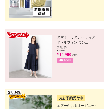
GO!GO! VALUE
タマミ ワタナベ ティアー
ドドルフィン ワン...
明日以降
¥25,080
¥14,900
(税込)
40%OFF
SSV先行
先行予約受付中
エアーかおるオーガニック