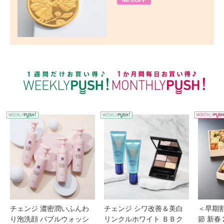
48%OFF
WEEKLY PUSH
W
チェンジ 濃密潤いふんわ
チェンジ シワ改善＆美白
＜早期
り泡洗顔 バブルウォッシ
リンクルホワイト ＢＢク
節 新