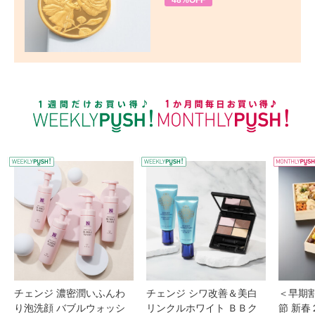
48%OFF
WEEKLY PUSH
W
チェンジ 濃密潤いふんわ
チェンジ シワ改善＆美白
＜早期
り泡洗顔 バブルウォッシ
リンクルホワイト ＢＢク
節 新