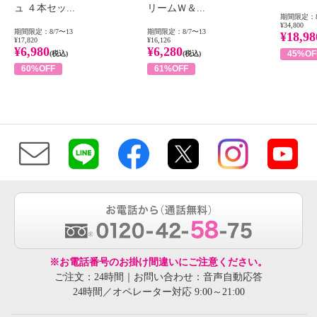
ュ ４本セッ...
リームＷ＆...
期間限定：8
¥34,800
期間限定：8/7〜13
期間限定：8/7〜13
¥18,98
¥17,820
¥16,126
¥6,980
¥6,280
45%OF
(税込)
(税込)
60%OFF
61%OFF
※お電話番号のお掛け間違いにご注意ください。
ご注文：24時間｜お問い合わせ：音声自動応答
24時間／オペレーター対応 9:00～21:00