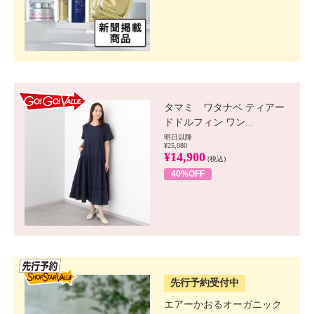
GO!GO! VALUE
タマミ ワタナベ ティアー
ドドルフィン ワン...
明日以降
¥25,080
¥14,900
(税込)
40%OFF
SSV先行
先行予約受付中
エアーかおるオーガニック