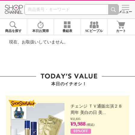
SHOP CHANNEL ショ
メニュー
商品を探す
本日お買得
番組表
SCピープル
カート
現在、お取扱いしていません。
本日のイチオシ！
SHOP STAR VALUE
チェンジ ＴＶ通販出演２８
周年 美白の日 美...
¥32,835
¥9,988
(税込)
69%OFF