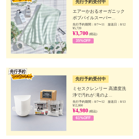
先行予約受付中
エアーかおるオーガニック
ボブパイルスーパー...
先行予約期間：8/7〜11 放送日：8/12
¥5,720
¥3,700
(税込)
35%OFF
SSV先行
先行予約受付中
ミセスクレンリー 高濃度洗
浄で汚れが 滝のよ...
先行予約期間：8/7〜12 放送日：8/13
¥12,800
¥4,980
(税込)
61%OFF