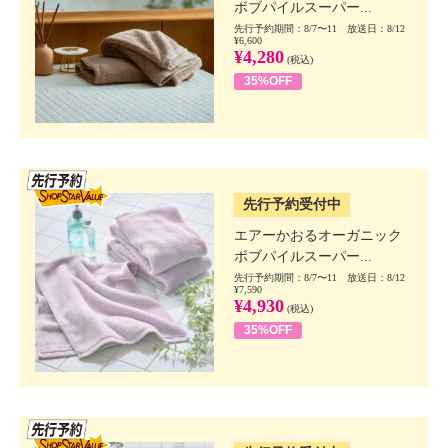
ボブパイルスーパー...
先行予約期間：8/7〜11 放送日：8/12
¥6,600
¥4,280
(税込)
35%OFF
SSV先行
先行予約受付中
エアーかおるオーガニック
ボブパイルスーパー...
先行予約期間：8/7〜11 放送日：8/12
¥7,590
¥4,930
(税込)
35%OFF
SSV先行