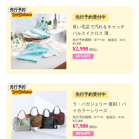
SSV先行
先行予約受付中
長い毛足で汚れをキャッチ
パルスイクロス 薄...
先行予約期間：8/7〜10 放送日：8/11
¥5,940
¥2,998
(税込)
49%OFF
SSV先行
先行予約受付中
ラ・バガジェリー 復刻！バ
イカラーシリーズ ...
先行予約期間：8/7〜9 放送日：8/10
¥15,800
¥7,980
(税込)
49%OFF