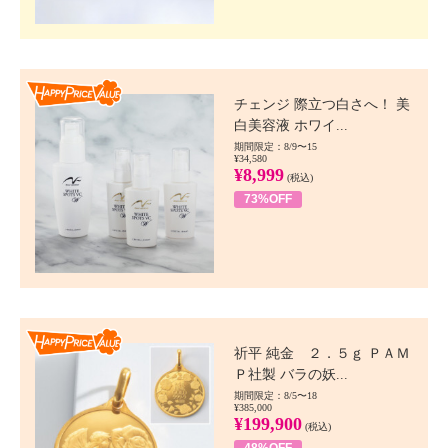
Happy Price value
チェンジ 際立つ白さへ！ 美
白美容液 ホワイ...
期間限定：8/9〜15
¥34,580
¥8,999
(税込)
73%OFF
Happy Price value
祈平 純金 ２．５ｇ ＰＡＭ
Ｐ社製 バラの妖...
期間限定：8/5〜18
¥385,000
¥199,900
(税込)