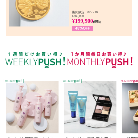
期間限定：8/5〜18
¥385,000
¥199,900
(税込)
48%OFF
WEEKLY PUSH
W