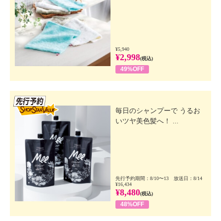
¥5,940
¥2,998
(税込)
49%OFF
先行SSV
毎日のシャンプーで うるお
いツヤ美色髪へ！ ...
先行予約期間：8/10〜13 放送日：8/14
¥16,434
¥8,480
(税込)
48%OFF