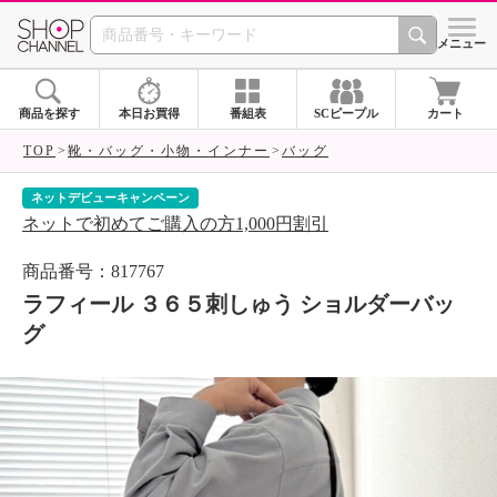
SHOP CHANNEL 
メニュー
商品を探す
本日お買得
番組表
SCピープル
カート
TOP
靴・バッグ・小物・インナー
バッグ
ネットデビューキャンペーン
シ
ネットで初めてご購入の方1,000円割引
ア
商品番号：817767
ラフィール ３６５刺しゅう ショルダーバッ
グ