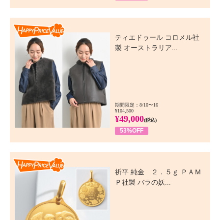
Happy Price Value
ティエドゥール コロメル社
製 オーストラリア...
期間限定：8/10〜16
¥104,500
¥49,000
(税込)
53%OFF
Happy Price Value
祈平 純金 ２．５ｇ ＰＡＭ
Ｐ社製 バラの妖...