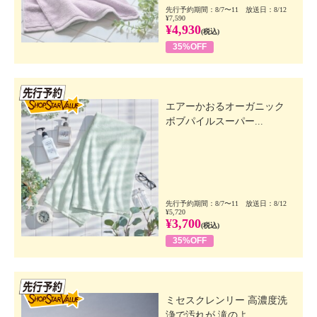
先行予約期間：8/7〜11 放送日：8/12
¥7,590
¥4,930
(税込)
35%OFF
先行SSV
エアーかおるオーガニック
ボブパイルスーパー...
先行予約期間：8/7〜11 放送日：8/12
¥5,720
¥3,700
(税込)
35%OFF
先行SSV
ミセスクレンリー 高濃度洗
浄で汚れが 滝のよ...