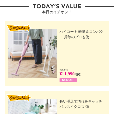
本日のイチオシ！
SHOP STAR VALUE
ハイコーキ 軽量＆コンパク
ト 掃除のプロも使...
¥26,840
¥11,990
(税込)
55%OFF
SHOP STAR VALUE
長い毛足で汚れをキャッチ
パルスイクロス 薄...