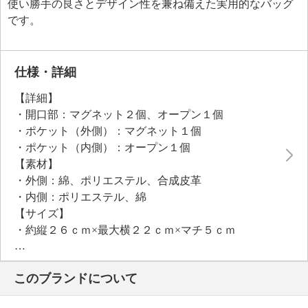
使い勝手の良さとデザイン性を兼ね備えた実用的なバッグ
です。
仕様・詳細
【詳細】
・開口部：マグネット２個、オープン１個
・ポケット（外側）：マグネット１個
・ポケット（内側）：オープン１個
【素材】
・外側：綿、ポリエステル、合成皮革
・内側：ポリエステル、綿
【サイズ】
・約縦２６ｃｍ×最大横２２ｃｍ×マチ５ｃｍ
・Ａ４サイズ：不可
【重さ】
このブランドについて
・約２８０ｇ
【個体差あり】