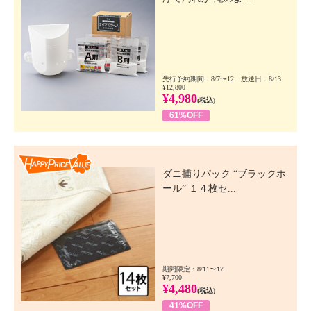
先行予約期間：8/7〜12 放送日：8/13
¥12,800
¥4,980
(税込)
61%OFF
Happy Price Value
ダニ捕りパック “ブラックホ
ール” １４枚セ...
期間限定：8/11〜17
¥7,700
¥4,480
(税込)
41%OFF