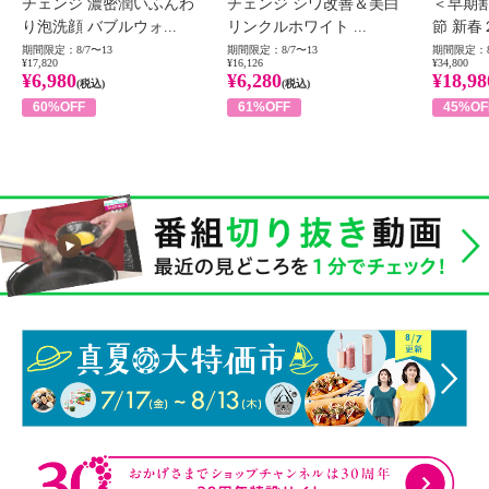
チェンジ 濃密潤いふんわ
チェンジ シワ改善＆美白
＜早期
り泡洗顔 バブルウォ...
リンクルホワイト ...
節 新春
期間限定：8/7〜13
期間限定：8/7〜13
期間限定：8
¥17,820
¥16,126
¥34,800
¥6,980
¥6,280
¥18,98
(税込)
(税込)
60%OFF
61%OFF
45%OF