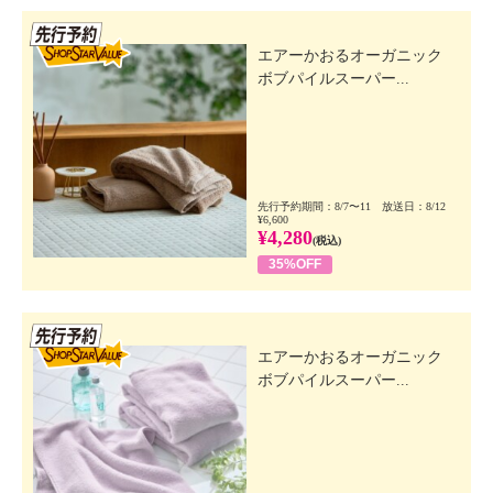
先行SSV
エアーかおるオーガニック
ボブパイルスーパー...
先行予約期間：8/7〜11 放送日：8/12
¥6,600
¥4,280
(税込)
35%OFF
先行SSV
エアーかおるオーガニック
ボブパイルスーパー...