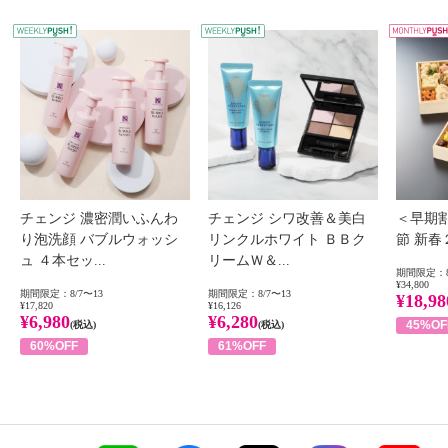
WEEKLY PUSH
W
チェンジ 濃密潤いふんわ
チェンジ シワ改善＆美白
＜早期
り泡洗顔 バブルウォッシ
リンクルホワイト ＢＢク
節 新
ュ ４本セッ...
リームＷ＆...
期間限定：8
¥34,800
期間限定：8/7〜13
期間限定：8/7〜13
¥18,98
¥17,820
¥16,126
¥6,980
¥6,280
45%OF
(税込)
(税込)
60%OFF
61%OFF