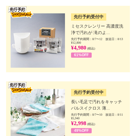
SSV先行
先行予約受付中
ミセスクレンリー 高濃度洗
浄で汚れが 滝のよ...
先行予約期間：8/7〜12 放送日：8/13
¥12,800
¥4,980
(税込)
61%OFF
SSV先行
先行予約受付中
長い毛足で汚れをキャッチ
パルスイクロス 薄...
先行予約期間：8/7〜10 放送日：8/11
¥5,940
¥2,998
(税込)
49%OFF