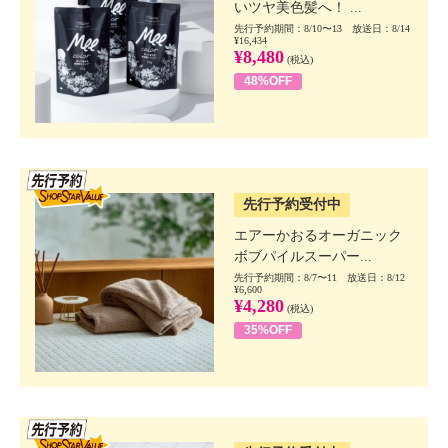
いツヤ美色髪へ！ ...
先行予約期間：8/10〜13 放送日：8/14
¥16,434
¥8,480
(税込)
48%OFF
SSV先行
先行予約受付中
エアーかおるオーガニック
ボブパイルスーパー...
先行予約期間：8/7〜11 放送日：8/12
¥6,600
¥4,280
(税込)
35%OFF
SSV先行