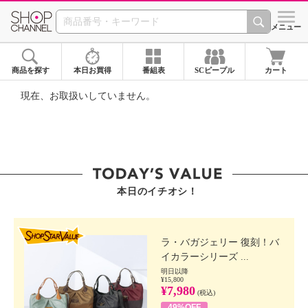
SHOP CHANNEL ショ
メニュー
商品を探す
本日お買得
番組表
SCピープル
カート
現在、お取扱いしていません。
本日のイチオシ！
SHOP STAR VALUE
ラ・バガジェリー 復刻！バ
イカラーシリーズ ...
明日以降
¥15,800
¥7,980
(税込)
49%OFF