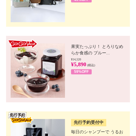
GO!GO! VALUE
果実たっぷり！ とろりなめ
らか食感の ブルー...
¥14,520
¥5,890
(税込)
59%OFF
SSV先行
先行予約受付中
毎日のシャンプーで うるお