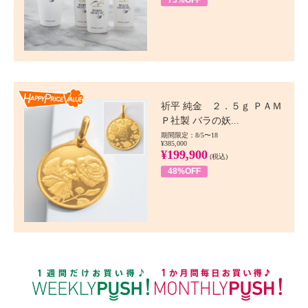
73%OFF
Happy Price value
祈平 純金 ２．５ｇ ＰＡＭ
Ｐ社製 バラの妖...
期間限定：8/5〜18
¥385,000
¥199,900
(税込)
48%OFF