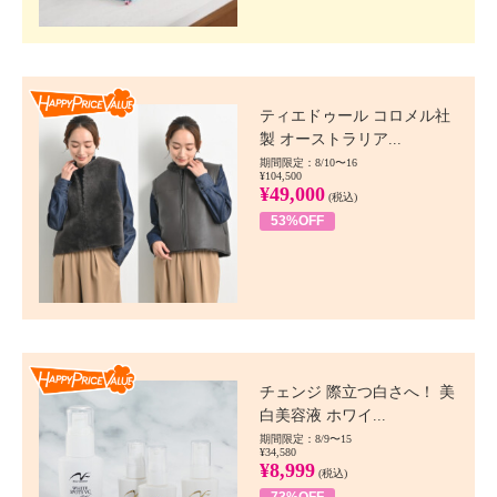
Happy Price value
ティエドゥール コロメル社
製 オーストラリア...
期間限定：8/10〜16
¥104,500
¥49,000
(税込)
53%OFF
Happy Price value
チェンジ 際立つ白さへ！ 美
白美容液 ホワイ...
期間限定：8/9〜15
¥34,580
¥8,999
(税込)