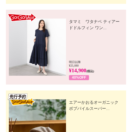
GO! GO! VALUE
タマミ ワタナベ ティアー
ドドルフィン ワン...
明日以降
¥25,080
¥14,900
(税込)
40%OFF
先行SSV
エアーかおるオーガニック
ボブパイルスーパー...