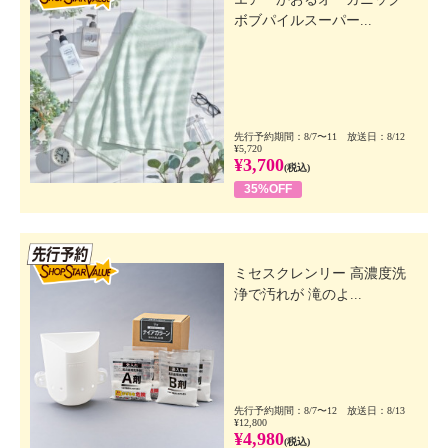
ボブパイルスーパー...
先行予約期間：8/7〜11 放送日：8/12
¥5,720
¥3,700
(税込)
35%OFF
先行SSV
ミセスクレンリー 高濃度洗
浄で汚れが 滝のよ...
先行予約期間：8/7〜12 放送日：8/13
¥12,800
¥4,980
(税込)