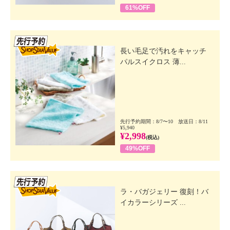
61%OFF
先行SSV
長い毛足で汚れをキャッチ
パルスイクロス 薄...
先行予約期間：8/7〜10 放送日：8/11
¥5,940
¥2,998
(税込)
49%OFF
先行SSV
ラ・バガジェリー 復刻！バ
イカラーシリーズ ...