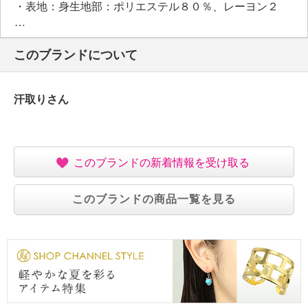
・表地：身生地部：ポリエステル８０％、レーヨン２
０％
・テープ部：ナイロン８５％、ポリウレタン１５％
このブランドについて
【メンテナンス（絵表示ラベル）】
・洗濯機：可
・漂白処理：塩素系・酸素系漂白不可
汗取りさん
・タンブル乾燥：不可
・自然乾燥：日陰の吊り干し
・アイロン仕上げ：可（低温）
・ドライクリーニング：不可
このブランドの新着情報を受け取る
【個体差あり】
・個体差あり
このブランドの商品一覧を見る
【原産国（地）】
・中国製