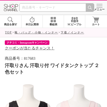
SHOP CHANNEL 
メニュー
商品を探す
本日お買得
番組表
SCピープル
カート
TOP
靴・バッグ・小物・インナー
下着／インナー
クチコミ・Instagramキャンペーン
ネ
クーポンが当たるチャンス！
ネ
商品番号：817683
汗取りさん 汗取り付 ワイドタンクトップ ２
色セット