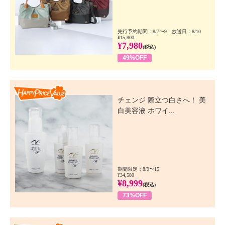
先行予約期間：8/7〜9 放送日：8/10
¥15,800
¥7,980
(税込)
49%OFF
Happy Price Value
チェンジ 際立つ白さへ！ 美
白美容液 ホワイ...
期間限定：8/9〜15
¥34,580
¥8,999
(税込)
73%OFF