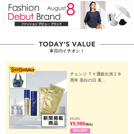
本日のイチオシ！
SHOP STAR VALUE
チェンジ ＴＶ通販出演２８
周年 美白の日 美...
¥32,835
¥9,988
(税込)
69%OFF