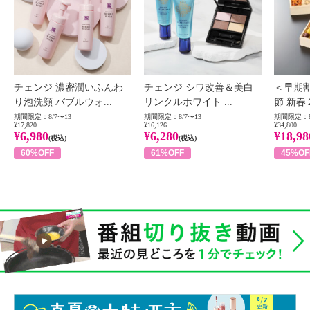
チェンジ 濃密潤いふんわ
チェンジ シワ改善＆美白
＜早期
り泡洗顔 バブルウォ...
リンクルホワイト ...
節 新春
期間限定：8/7〜13
期間限定：8/7〜13
期間限定：8
¥17,820
¥16,126
¥34,800
¥6,980
¥6,280
¥18,98
(税込)
(税込)
60%OFF
61%OFF
45%OF