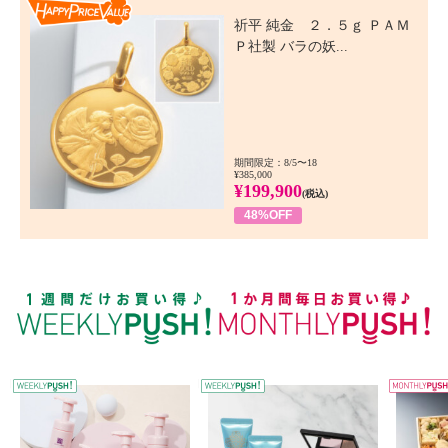
Happy Price Value
祈平 純金 ２．５ｇ ＰＡＭ
Ｐ社製 バラの妖...
期間限定：8/5〜18
¥385,000
¥199,900
(税込)
48%OFF
WEEKLY PUSH
W