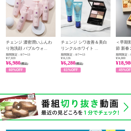
チェンジ 濃密潤いふんわ
チェンジ シワ改善＆美白
＜早期
り泡洗顔 バブルウォ...
リンクルホワイト ...
節 新春
期間限定：8/7〜13
期間限定：8/7〜13
期間限定：8
¥17,820
¥16,126
¥34,800
¥6,980
¥6,280
¥18,98
(税込)
(税込)
60%OFF
61%OFF
45%OF