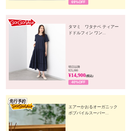
69%OFF
GO! GO! VALUE
タマミ ワタナベ ティアー
ドドルフィン ワン...
明日以降
¥25,080
¥14,900
(税込)
40%OFF
先行SSV
エアーかおるオーガニック
ボブパイルスーパー...