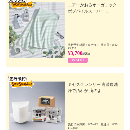
エアーかおるオーガニック
ボブパイルスーパー...
先行予約期間：8/7〜11 放送日：8/12
¥5,720
¥3,700
(税込)
35%OFF
先行SSV
ミセスクレンリー 高濃度洗
浄で汚れが 滝のよ...
先行予約期間：8/7〜12 放送日：8/13
¥12,800