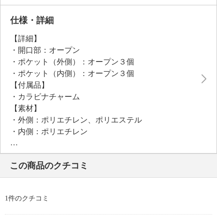
仕様・詳細
【詳細】
・開口部：オープン
・ポケット（外側）：オープン３個
・ポケット（内側）：オープン３個
【付属品】
・カラビナチャーム
【素材】
・外側：ポリエチレン、ポリエステル
・内側：ポリエチレン
【サイズ】
・約縦２２ｃｍ×最大横３０．５ｃｍ×マチ９ｃｍ
この商品のクチコミ
・Ａ４サイズ：不可
【重さ】
・約１８０ｇ
1件のクチコミ
【個体差あり】
・個体差あり