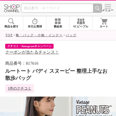
SHOP CHANNEL 
メニュー
商品を探す
本日お買得
番組表
SCピープル
カート
TOP
靴・バッグ・小物・インナー
バッグ
クチコミ・Instagramキャンペーン
ネ
クーポンが当たるチャンス！
ネ
商品番号：817616
ルートート バディ スヌーピー 整理上手なお
散歩バッグ
1件のクチコミ