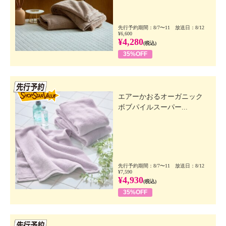
先行予約期間：8/7〜11 放送日：8/12
¥6,600
¥4,280
(税込)
35%OFF
先行SSV
エアーかおるオーガニック
ボブパイルスーパー...
先行予約期間：8/7〜11 放送日：8/12
¥7,590
¥4,930
(税込)
35%OFF
先行SSV