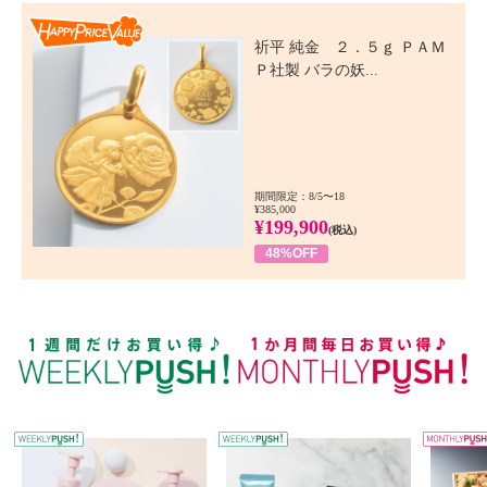
Happy Price Value
祈平 純金 ２．５ｇ ＰＡＭ
Ｐ社製 バラの妖...
期間限定：8/5〜18
¥385,000
¥199,900
(税込)
48%OFF
WEEKLY PUSH
W