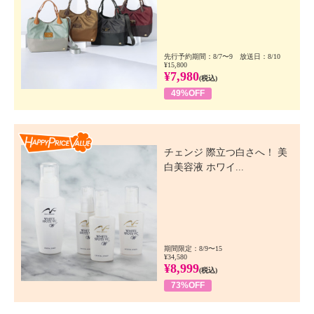
先行予約期間：8/7〜9 放送日：8/10
¥15,800
¥7,980
(税込)
49%OFF
Happy Price Value
チェンジ 際立つ白さへ！ 美
白美容液 ホワイ...
期間限定：8/9〜15
¥34,580
¥8,999
(税込)
73%OFF