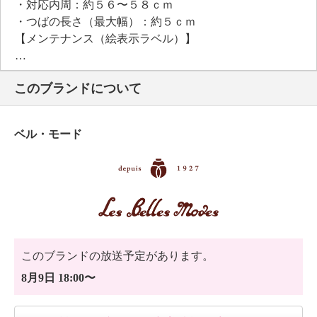
・対応内周：約５６〜５８ｃｍ
・つばの長さ（最大幅）：約５ｃｍ
【メンテナンス（絵表示ラベル）】
・手洗い：可
・漂白処理：塩素系・酸素系漂白不可
このブランドについて
・タンブル乾燥：不可
・自然乾燥：日陰の平干し
・アイロン仕上げ：可（低温）
ベル・モード
・ドライクリーニング：石油系ドライクリーニング可
・ウエットクリーニング：可
【個体差あり】
・個体差あり
【原産国（地）】
・日本製
このブランドの放送予定があります。
8月9日 18:00〜