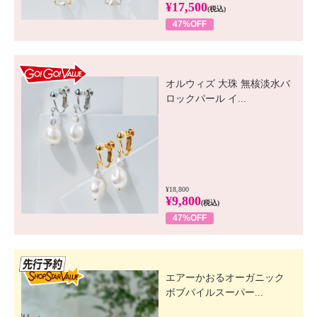
¥17,500
(税込)
47%OFF
GO! GO! VALUE
オルウィズ 大珠 無核淡水バ
ロックパール イ...
¥18,800
¥9,800
(税込)
47%OFF
先行SSV
エアーかおるオーガニック
ボブパイルスーパー...