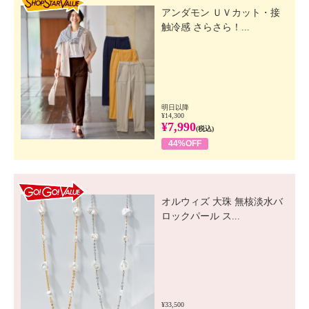
アンダモン ＵＶカット・接
触冷感 さらさら！...
明日以降
¥14,300
¥7,990
(税込)
44%OFF
GO! GO! VALUE
オルウィズ 大珠 無核淡水バ
ロックパール ス...
¥33,500