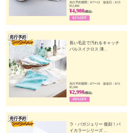
先行予約期間：8/7〜12 放送日：8/13
¥12,800
¥4,980
(税込)
61%OFF
先行SSV
長い毛足で汚れをキャッチ
パルスイクロス 薄...
先行予約期間：8/7〜10 放送日：8/11
¥5,940
¥2,998
(税込)
49%OFF
先行SSV
ラ・バガジェリー 復刻！バ
イカラーシリーズ ...