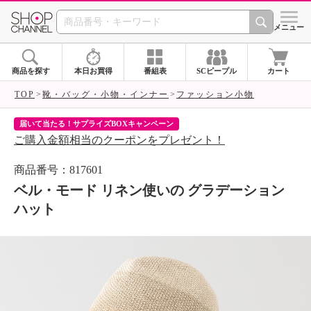
SHOP CHANNEL 
メニュー
商品を探す
本日お買得
番組表
SCピープル
カート
TOP
靴・バッグ・小物・インナー
ファッション小物
届いて当たる！サプライズBOXキャンペーン
ク
ご購入金額相当のクーポンをプレゼント！
ク
商品番号：817601
ベル・モード リネン使いの グラデーション
ハット