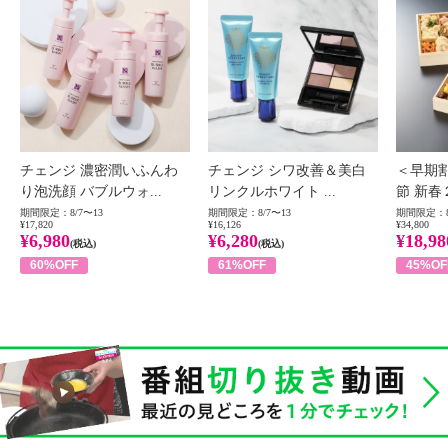
チェンジ 濃密潤いふんわ
チェンジ シワ改善＆美白
＜早期
り泡洗顔 バブルウォ...
リンクルホワイト ...
節 新春
期間限定：8/7〜13
期間限定：8/7〜13
期間限定：8
¥17,820
¥16,126
¥34,800
¥6,980
¥6,280
¥18,98
(税込)
(税込)
60%OFF
61%OFF
45%OF