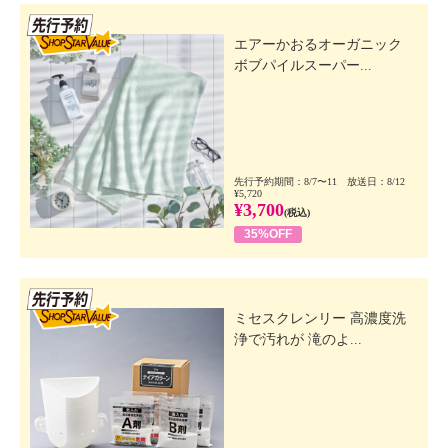
先行SSV
エアーかおるオーガニック
ボブパイルスーパー...
先行予約期間：8/7〜11 放送日：8/12
¥5,720
¥3,700
(税込)
35%OFF
先行SSV
ミセスクレンリー 高濃度洗
浄で汚れが 滝のよ...