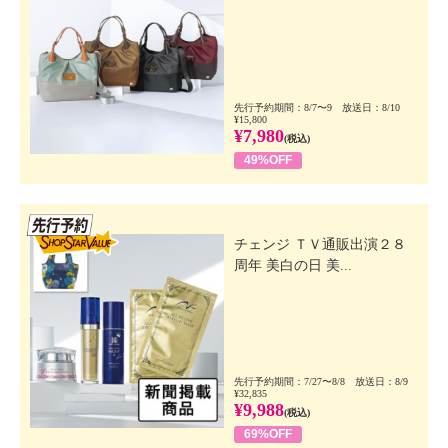
先行予約期間：8/7〜9 放送日：8/10
¥15,800
¥7,980
(税込)
49%OFF
先行SSV
チェンジ ＴＶ通販出演２８
周年 美白の日 美...
先行予約期間：7/27〜8/8 放送日：8/9
¥32,835
¥9,988
(税込)
69%OFF