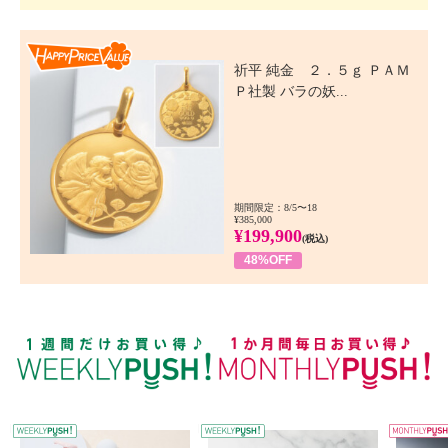
Happy Price Value
祈平 純金 ２．５ｇ ＰＡＭ
Ｐ社製 バラの妖...
期間限定：8/5〜18
¥385,000
¥199,900
(税込)
48%OFF
WEEKLY PUSH
W