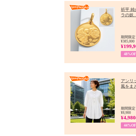
祈平 純
ラの妖..
期間限定：
¥385,000
¥199,
48%OF
アンリ
風をまと
期間限定：7
¥8,900
¥4,980
44%OF