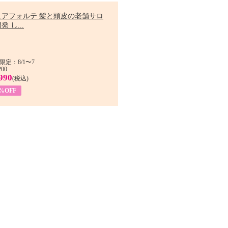
ュアフォルテ 髪と頭皮の老舗サロ
発 し...
限定：8/1〜7
200
990
(税込)
4%OFF