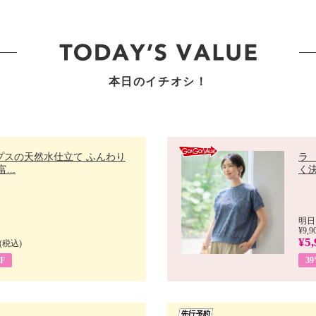
本日のイチオシ！
プスの天然水仕立て ふんわり
ラ
...
く決
明日
¥9,9
¥5,
(税込)
F
3