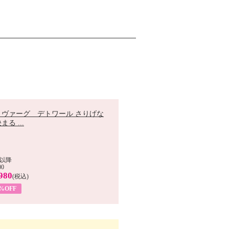
 ヴァーグ デトワール さりげな
まる ...
以降
00
980
(税込)
9%OFF