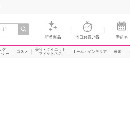
録
、瞬間を。通販・テレビショッピングのショップチャンネル
新着商品
本日お買い得
番組表
ッグ
美容・ダイエット
コスメ
ホーム・インテリア
家電
ンナー
フィットネス