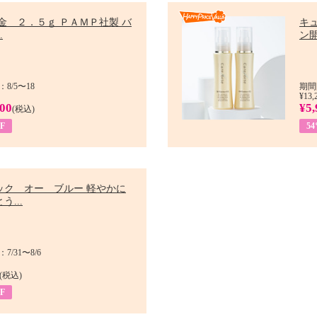
金 ２．５ｇ ＰＡＭＰ社製 バ
キ
.
ン開
8/5〜18
期間
¥13,
900
¥5,
(税込)
F
5
ック オー ブルー 軽やかに
う...
/31〜8/6
(税込)
F