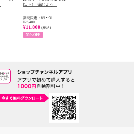
.
以下） 弾むよう...
イル （ノンフィ...
で
期間限定：8/1〜31
期間限定：8/1〜31
期間
¥26,400
¥22,400
¥14
¥11,800
¥8,200
¥5
(税込)
(税込)
55%OFF
63%OFF