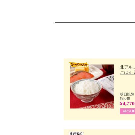
北アル
ごはん 富
明日以降
¥8,640
¥4,770
44%OF