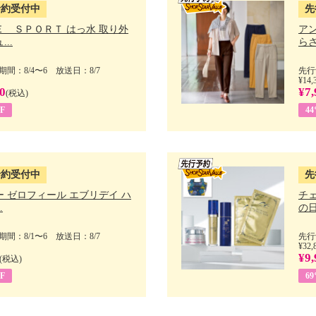
予約受付中
先
Ｅ ＳＰＯＲＴ はっ水 取り外
ア
..
らさ
間：8/4〜6 放送日：8/7
先行
¥14,
0
¥7,
(税込)
F
4
予約受付中
先
 ゼロフィール エブリデイ ハ
チ
.
の日 
間：8/1〜6 放送日：8/7
先行
¥32,
¥9,
(税込)
F
6