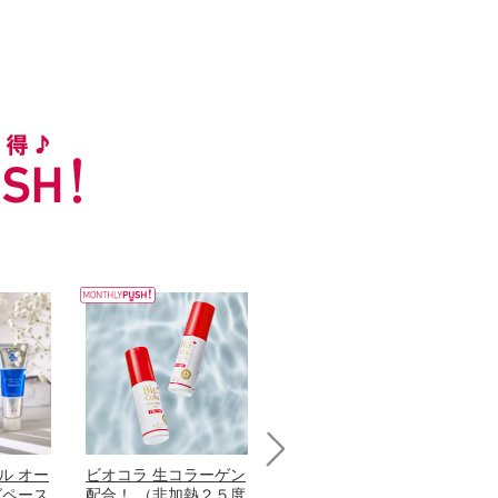
ル オー
ビオコラ 生コラーゲン
オリタリア社 エキスト
パ
Next
グペース
配合！ （非加熱２５度
ラバージン オリーブオ
髪