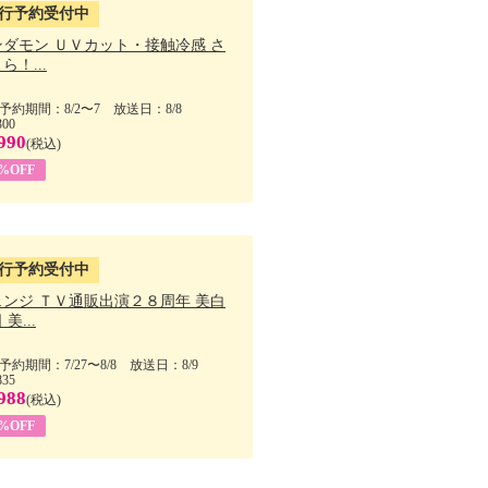
行予約受付中
ンダモン ＵＶカット・接触冷感 さ
ら！...
予約期間：8/2〜7 放送日：8/8
300
990
(税込)
4%OFF
行予約受付中
ェンジ ＴＶ通販出演２８周年 美白
美...
予約期間：7/27〜8/8 放送日：8/9
835
988
(税込)
9%OFF