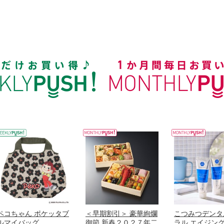
ペコちゃん ポケッタブ
＜早期割引＞ 豪華絢爛
こつみつデンタ
ルマイバッグ
御節 新春２０２７年二
ラル エイジン