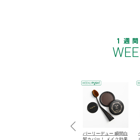
コラーゲン
オリタリア社 エキスト
パーリーデュー 瞬間白
Prev
加熱２５度
ラバージン オリーブオ
髪カバー！ メイク効果