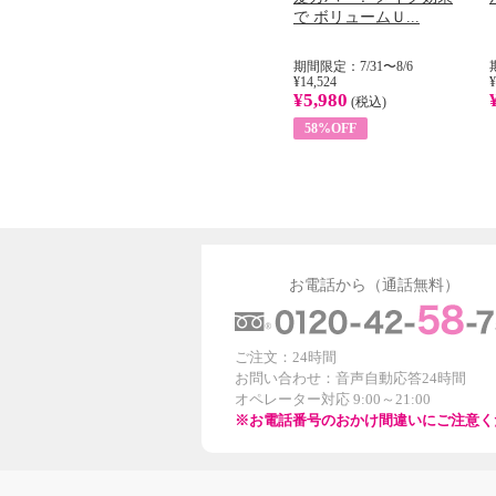
...
イル （ノンフィ...
で ボリュームＵ...
31
期間限定：8/1〜31
期間限定：7/31〜8/6
¥22,400
¥14,524
¥
¥8,200
¥5,980
)
(税込)
(税込)
63%OFF
58%OFF
お電話から（通話無料）
ご注文：24時間
お問い合わせ：音声自動応答24時間
オペレーター対応 9:00～21:00
※お電話番号のおかけ間違いにご注意く