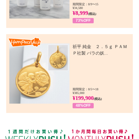
期間限定：8/9〜15
¥34,580
¥8,999
(税込)
73%OFF
Happy Price Value
祈平 純金 ２．５ｇ ＰＡＭ
Ｐ社製 バラの妖...
期間限定：8/5〜18
¥385,000
¥199,900
(税込)
48%OFF