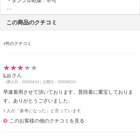
・タンブル乾燥：不可
・自然乾燥：日陰の吊り干し
・アイロン仕上げ：可（中温）
この商品のクチコミ
・ドライクリーニング：石油系ドライクリーニング可
・ウエットクリーニング：可
【個体差あり】
1件のクチコミ
・個体差あり
【原産国（地）】
・中国製
k.m
さん
（購入日：2026/04/14｜公開日：2026/04/24）
早速着用させて頂いております。普段着に重宝しておりま
す。ありがとうございました。
1 人が「参考になった」と言っています
このお客様の他のクチコミを見る