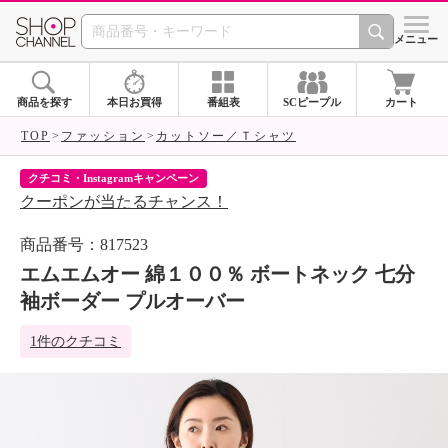
SHOP CHANNEL 
メニュー
商品を探す
本日お買得
番組表
SCピープル
カート
TOP
ファッション
カットソー／Ｔシャツ
クチコミ・Instagramキャンペーン
ネ
クーポンが当たるチャンス！
ネ
商品番号：817523
エムエムオー 綿１００％ ボートネック 七分
袖ボーダー プルオーバー
1件のクチコミ