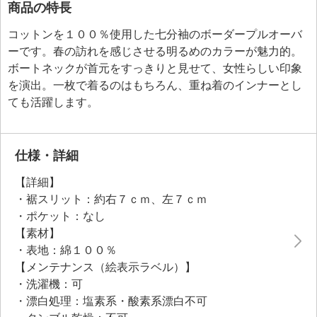
商品の特長
コットンを１００％使用した七分袖のボーダープルオーバ
ーです。春の訪れを感じさせる明るめのカラーが魅力的。
ボートネックが首元をすっきりと見せて、女性らしい印象
を演出。一枚で着るのはもちろん、重ね着のインナーとし
ても活躍します。
仕様・詳細
【詳細】
・裾スリット：約右７ｃｍ、左７ｃｍ
・ポケット：なし
【素材】
・表地：綿１００％
【メンテナンス（絵表示ラベル）】
・洗濯機：可
・漂白処理：塩素系・酸素系漂白不可