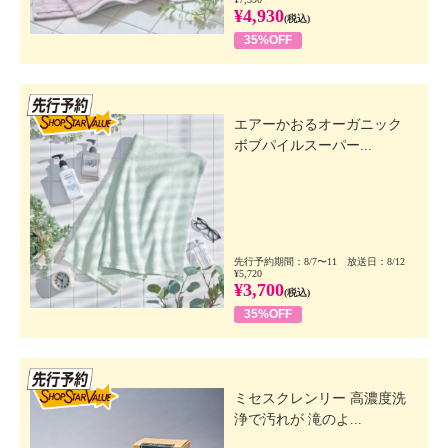
¥4,930
(税込)
35%OFF
先行SSV
エアーかおるオーガニック
ボブパイルスーパー...
先行予約期間：8/7〜11 放送日：8/12
¥5,720
¥3,700
(税込)
35%OFF
先行SSV
ミセスクレンリー 高濃度洗
浄で汚れが 滝のよ...