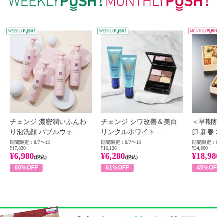
WEEKLY PUSH
W
チェンジ 濃密潤いふんわ
チェンジ シワ改善＆美白
＜早期
り泡洗顔 バブルウォ...
リンクルホワイト ...
節 新春
期間限定：8/7〜13
期間限定：8/7〜13
期間限定：8
¥17,820
¥16,126
¥34,800
¥6,980
¥6,280
¥18,98
(税込)
(税込)
60%OFF
61%OFF
45%OF