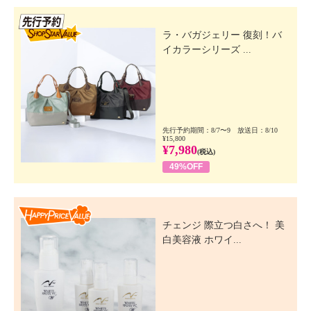
先行SSV
ラ・バガジェリー 復刻！バ
イカラーシリーズ ...
先行予約期間：8/7〜9 放送日：8/10
¥15,800
¥7,980
(税込)
49%OFF
Happy Price Value
チェンジ 際立つ白さへ！ 美
白美容液 ホワイ...