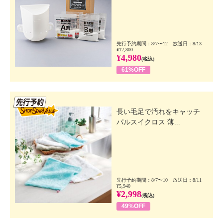
先行予約期間：8/7〜12 放送日：8/13
¥12,800
¥4,980
(税込)
61%OFF
先行SSV
長い毛足で汚れをキャッチ
パルスイクロス 薄...
先行予約期間：8/7〜10 放送日：8/11
¥5,940
¥2,998
(税込)
49%OFF