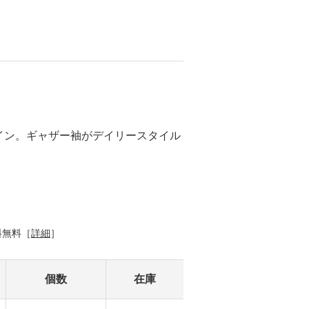
イン。ギャザー袖がデイリースタイル
料無料［
詳細
］
個数
在庫