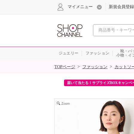
マイメニュー
新規会員登録
心おどる、瞬
靴・バ
ジュエリー
ファッション
小物・イ
SALE
>
>
TOPページ
ファッション
カットソ
ンを2回プレゼント！
届いて当たる！サプライズBOXキャンペ
Zoom