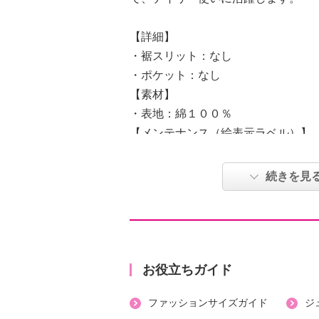
【詳細】
・裾スリット：なし
・ポケット：なし
【素材】
・表地：綿１００％
【メンテナンス（絵表示ラベル）】
・洗濯機：可
・漂白処理：塩素系・酸素系漂白不
続きを見
・タンブル乾燥：不可
・自然乾燥：日陰の吊り干し
・アイロン仕上げ：可（中温）
・ドライクリーニング：石油系ドラ
・ウエットクリーニング：可
お役立ちガイド
【個体差あり】
ファッションサイズガイド
ジ
・個体差あり