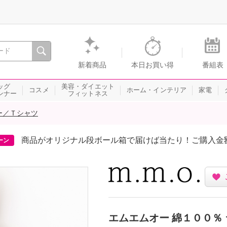
間を。通販・テレビショッピングのショップチャンネル
新着商品
本日お買い得
番組表
ッグ
美容・ダイエット
コスメ
ホーム・インテリア
家電
ンナー
フィットネス
ー／Ｔシャツ
商品がオリジナル段ボール箱で届けば当たり！ご購入金
ーン
エムエムオー 綿１００％