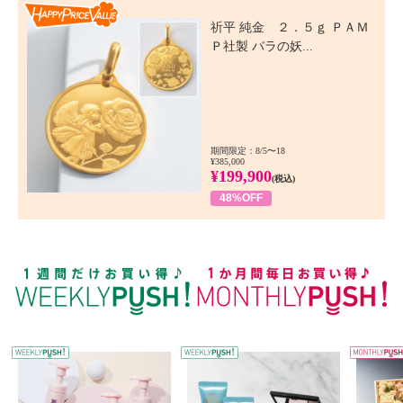
Happy Price Value
祈平 純金 ２．５ｇ ＰＡＭ
Ｐ社製 バラの妖...
期間限定：8/5〜18
¥385,000
¥199,900
(税込)
48%OFF
WEEKLY PUSH
W