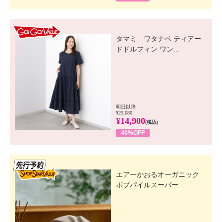
GO! GO! VALUE
タマミ ワタナベ ティアー
ドドルフィン ワン...
明日以降
¥25,080
¥14,900
(税込)
40%OFF
先行SSV
エアーかおるオーガニック
ボブパイルスーパー...