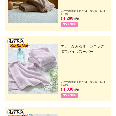
先行予約期間：8/7〜11 放送日：8/12
¥6,600
¥4,280
(税込)
35%OFF
先行SSV
エアーかおるオーガニック
ボブパイルスーパー...
先行予約期間：8/7〜11 放送日：8/12
¥7,590
¥4,930
(税込)
35%OFF
先行SSV