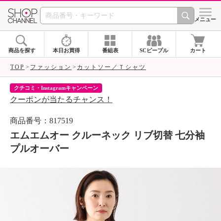
SHOP CHANNEL 
メニュー
商品を探す
本日お買得
番組表
SCピープル
カート
TOP
ファッション
カットソー／Ｔシャツ
クチコミ・Instagramキャンペーン
ネ
クーポンが当たるチャンス！
ネ
商品番号：817519
エムエムオー クルーネック リブ切替 七分袖
プルオーバー