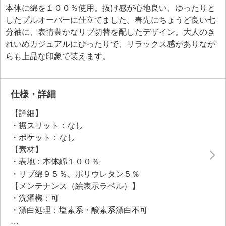
本体に綿を１００％使用。抜け感が心地良い、ゆったりと
したプルオーバーに仕立てました。春先にちょうど良い七
分袖に、表情豊かなリブ切替を配したデザイン。大人のき
れいめカジュアルにぴったりで、リラックス感がありなが
らも上品な印象で装えます。
仕様・詳細
【詳細】
・裾スリット：なし
・ポケット：なし
【素材】
・表地：本体綿１００％
・リブ綿９５％、ポリウレタン５％
【メンテナンス（絵表示ラベル）】
・洗濯機：可
・漂白処理：塩素系・酸素系漂白不可
・タンブル乾燥：不可