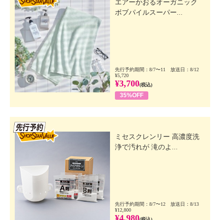
エアーかおるオーガニック
ボブパイルスーパー...
先行予約期間：8/7〜11 放送日：8/12
¥5,720
¥3,700
(税込)
35%OFF
先行SSV
ミセスクレンリー 高濃度洗
浄で汚れが 滝のよ...
先行予約期間：8/7〜12 放送日：8/13
¥12,800
¥4,980
(税込)