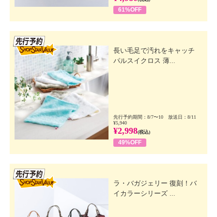
61%OFF
先行SSV
長い毛足で汚れをキャッチ
パルスイクロス 薄...
先行予約期間：8/7〜10 放送日：8/11
¥5,940
¥2,998
(税込)
49%OFF
先行SSV
ラ・バガジェリー 復刻！バ
イカラーシリーズ ...