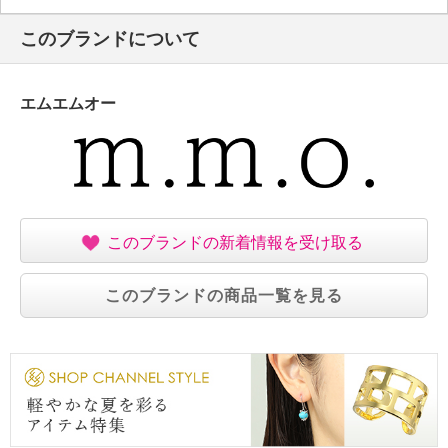
・自然乾燥：日陰の吊り干し
このブランドについて
・アイロン仕上げ：可（中温）
・ドライクリーニング：石油系ドライクリーニング可
・ウエットクリーニング：可
エムエムオー
【個体差あり】
・個体差あり
【原産国（地）】
・中国製
このブランドの新着情報を受け取る
このブランドの商品一覧を見る