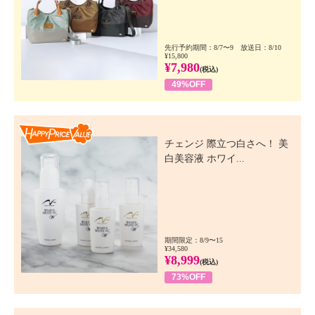
先行予約期間：8/7〜9 放送日：8/10
¥15,800
¥7,980
(税込)
49%OFF
Happy Price Value
チェンジ 際立つ白さへ！ 美
白美容液 ホワイ...
期間限定：8/9〜15
¥34,580
¥8,999
(税込)
73%OFF