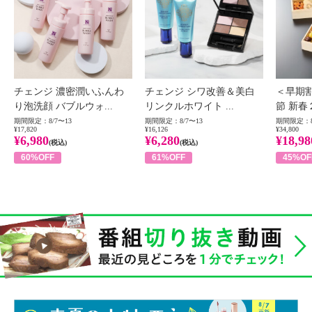
チェンジ 濃密潤いふんわ
チェンジ シワ改善＆美白
＜早期
り泡洗顔 バブルウォ...
リンクルホワイト ...
節 新春
期間限定：8/7〜13
期間限定：8/7〜13
期間限定：8
¥17,820
¥16,126
¥34,800
¥6,980
¥6,280
¥18,98
(税込)
(税込)
60%OFF
61%OFF
45%OF