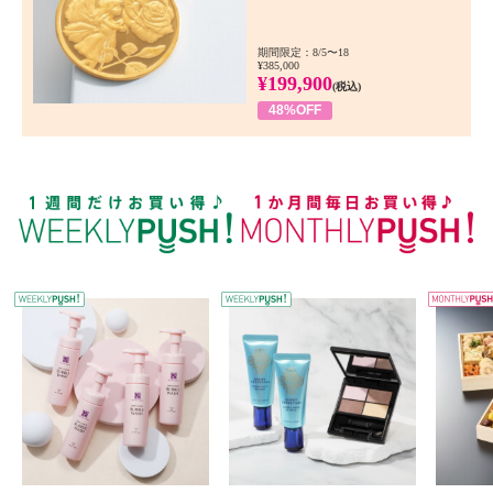
期間限定：8/5〜18
¥385,000
¥199,900
(税込)
48%OFF
WEEKLY PUSH
W