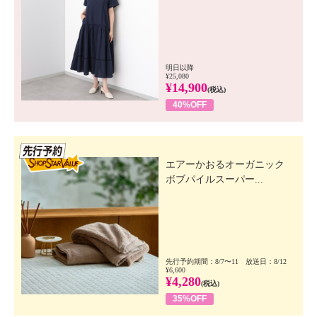
明日以降
¥25,080
¥14,900
(税込)
40%OFF
先行SSV
エアーかおるオーガニック
ボブパイルスーパー...
先行予約期間：8/7〜11 放送日：8/12
¥6,600
¥4,280
(税込)
35%OFF