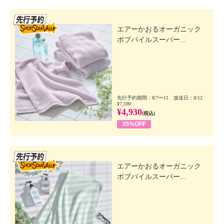
先行SSV
エアーかおるオーガニック
ボブパイルスーパー...
先行予約期間：8/7〜11 放送日：8/12
¥7,590
¥4,930
(税込)
35%OFF
先行SSV
エアーかおるオーガニック
ボブパイルスーパー...