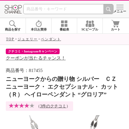
SHOP CHANNEL 
メニュー
商品を探す
本日お買得
番組表
SCピープル
カート
TOP
ジュエリー
ペンダント
クチコミ・Instagramキャンペーン
ネ
クーポンが当たるチャンス！
ネ
商品番号：817455
ニューヨークからの贈り物 シルバー ＣＺ
ニューヨーク・ エクセプショナル・ カット
（Ｒ） ヘイローペンダント “グロリア”
（
3件のクチコミ
）