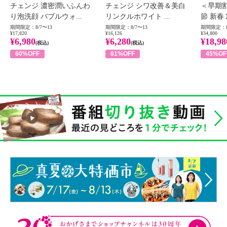
チェンジ 濃密潤いふんわ
チェンジ シワ改善＆美白
＜早期
り泡洗顔 バブルウォ...
リンクルホワイト ...
節 新春
期間限定：8/7〜13
期間限定：8/7〜13
期間限定：8
¥17,820
¥16,126
¥34,800
¥6,980
¥6,280
¥18,98
(税込)
(税込)
60%OFF
61%OFF
45%OF