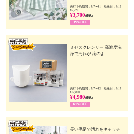
先行予約期間：8/7〜11 放送日：8/12
¥5,720
¥3,700
(税込)
35%OFF
先行SSV
ミセスクレンリー 高濃度洗
浄で汚れが 滝のよ...
先行予約期間：8/7〜12 放送日：8/13
¥12,800
¥4,980
(税込)
61%OFF
先行SSV
長い毛足で汚れをキャッチ