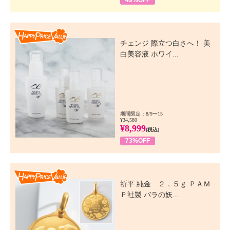
49%OFF
Happy Price Value
チェンジ 際立つ白さへ！ 美
白美容液 ホワイ...
期間限定：8/9〜15
¥34,580
¥8,999
(税込)
73%OFF
Happy Price Value
祈平 純金 ２．５ｇ ＰＡＭ
Ｐ社製 バラの妖...