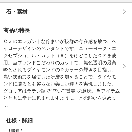
石・素材
商品の特長
ＣＺのエレガントな佇まいが抜群の存在感を放つ、ヘ
イローデザインのペンダントです。ニューヨーク・エ
クセプショナル・カット（Ｒ）をほどこしたＣＺを使
用。当ブランドこだわりのカットで、無色透明の最高
峰とされるダイヤモンドのＤカラーの輝きを目指し、
高い技術力を駆使した研磨を加えることで、ダイヤモ
ンドに勝るとも劣らない美しい輝きを実現しました。
グロリアはラテン語で“幸い”“賛美”の意味。当アイテム
とともに幸せに包まれますように、との願いを込めま
した。ニューヨークのデザイナーによる緻密な計算を
もとに仕上げた端正なフォルムと、トータル１．４５
カラットＵＰの迫力あるＣＺの煌めきが目を惹きま
仕様・詳細
す。チェーンはステンレス製のチェーンを組み合わせ
【重量】