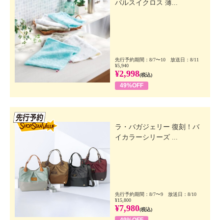
パルスイクロス 薄...
先行予約期間：8/7〜10 放送日：8/11
¥5,940
¥2,998
(税込)
49%OFF
先行SSV
ラ・バガジェリー 復刻！バ
イカラーシリーズ ...
先行予約期間：8/7〜9 放送日：8/10
¥15,800
¥7,980
(税込)