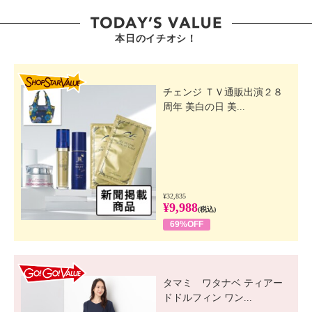
本日のイチオシ！
SHOP STAR VALUE
チェンジ ＴＶ通販出演２８
周年 美白の日 美...
¥32,835
¥9,988
(税込)
69%OFF
GO! GO! VALUE
タマミ ワタナベ ティアー
ドドルフィン ワン...