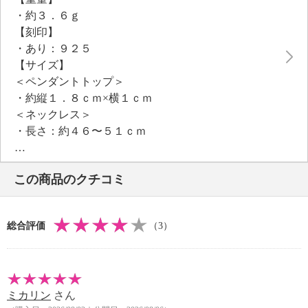
ました。
・約３．６ｇ
【刻印】
・あり：９２５
【サイズ】
＜ペンダントトップ＞
・約縦１．８ｃｍ×横１ｃｍ
＜ネックレス＞
・長さ：約４６〜５１ｃｍ
【使用素材】
・シルバー９２５
この商品のクチコミ
・ステンレス
【メッキ素材】
・材質：ロジウムコート
総合評価
（3）
【その他】
・個体差あり
【原産国（地）】
・米国製
ミカリン
さん