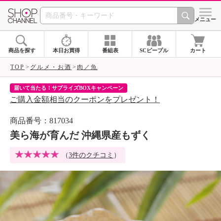
SHOP CHANNEL 
メニュー
商品を探す
本日お買得
番組表
SCピープル
カート
TOP
グルメ・お酒
肉／魚
届いて当たる！サプライズBOXキャンペーン
ク
ご購入金額相当のクーポンをプレゼント！
ク
商品番号：817034
美ら海が育んだ 沖縄県産もずく
（
3件のクチコミ
）