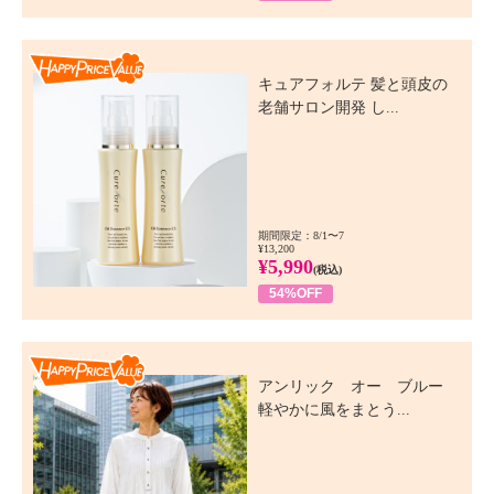
Happy Price Value
キュアフォルテ 髪と頭皮の
老舗サロン開発 し...
期間限定：8/1〜7
¥13,200
¥5,990
(税込)
54%OFF
Happy Price Value
アンリック オー ブルー
軽やかに風をまとう...