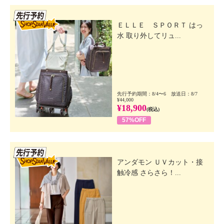
先行SSV
ＥＬＬＥ ＳＰＯＲＴ はっ
水 取り外してリュ...
先行予約期間：8/4〜6 放送日：8/7
¥44,000
¥18,900
(税込)
57%OFF
先行SSV
アンダモン ＵＶカット・接
触冷感 さらさら！...