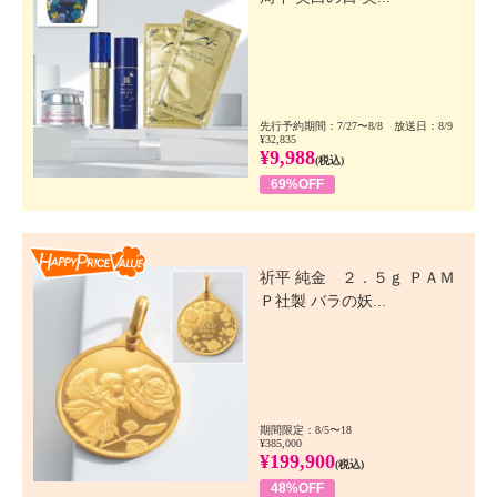
先行予約期間：7/27〜8/8 放送日：8/9
¥32,835
¥9,988
(税込)
69%OFF
Happy Price Value
祈平 純金 ２．５ｇ ＰＡＭ
Ｐ社製 バラの妖...
期間限定：8/5〜18
¥385,000
¥199,900
(税込)
48%OFF