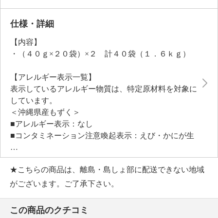
仕様・詳細
【内容】
・（４０ｇ×２０袋）×２ 計４０袋（１．６ｋｇ）
【アレルギー表示一覧】
表示しているアレルギー物質は、特定原材料を対象に
しています。
＜沖縄県産もずく＞
■アレルギー表示：なし
■コンタミネーション注意喚起表示：えび・かにが生
息する海で収穫しています
★こちらの商品は、離島・島しょ部に配送できない地域
【期限表示】
がございます。ご了承下さい。
・商品発送日より 賞味期限 冷凍３ヶ月
【同梱書類】
この商品のクチコミ
・なし