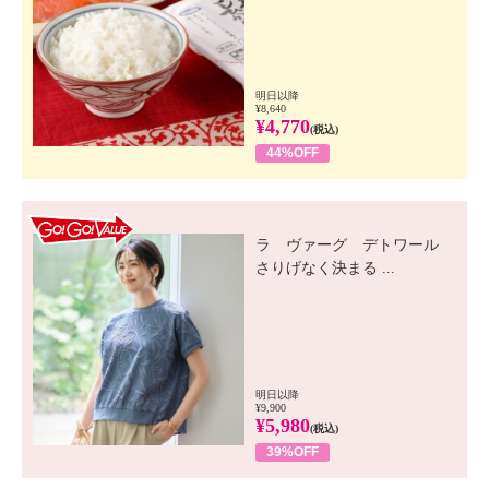
明日以降
¥8,640
¥4,770
(税込)
44%OFF
GO! GO! VALUE
ラ ヴァーグ デトワール
さりげなく決まる ...
明日以降
¥9,900
¥5,980
(税込)
39%OFF