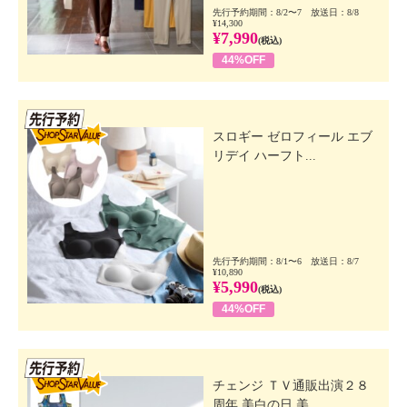
先行予約期間：8/2〜7 放送日：8/8
¥14,300
¥7,990
(税込)
44%OFF
先行SSV
スロギー ゼロフィール エブ
リデイ ハーフト...
先行予約期間：8/1〜6 放送日：8/7
¥10,890
¥5,990
(税込)
44%OFF
先行SSV
チェンジ ＴＶ通販出演２８
周年 美白の日 美...