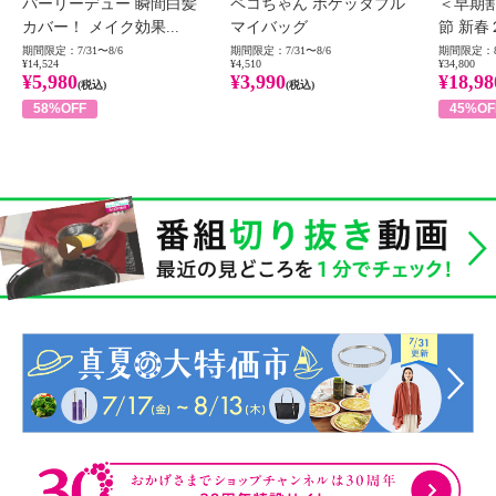
パーリーデュー 瞬間白髪
ペコちゃん ポケッタブル
＜早期
カバー！ メイク効果...
マイバッグ
節 新春
期間限定：7/31〜8/6
期間限定：7/31〜8/6
期間限定：8
¥14,524
¥4,510
¥34,800
¥5,980
¥3,990
¥18,98
(税込)
(税込)
58%OFF
45%OF