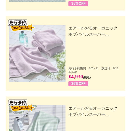
35%OFF
先行SSV
エアーかおるオーガニック
ボブパイルスーパー...
先行予約期間：8/7〜11 放送日：8/12
¥7,590
¥4,930
(税込)
35%OFF
先行SSV
エアーかおるオーガニック
ボブパイルスーパー...