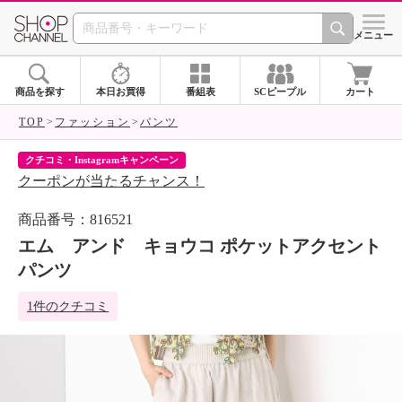
SHOP CHANNEL 
メニュー
商品を探す
本日お買得
番組表
SCピープル
カート
TOP
ファッション
パンツ
クチコミ・Instagramキャンペーン
ネ
クーポンが当たるチャンス！
ネ
商品番号：816521
エム アンド キョウコ ポケットアクセント
パンツ
1件のクチコミ