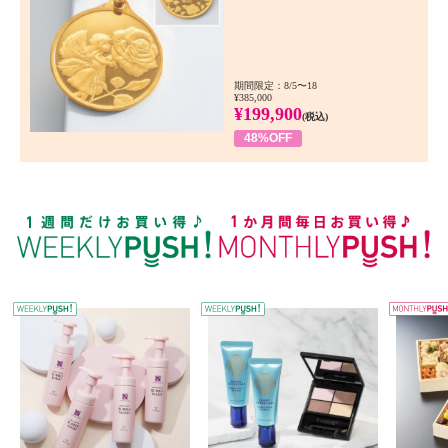
期間限定：8/5〜18
¥385,000
¥199,900
(税込)
48%OFF
WEEKLY PUSH
W