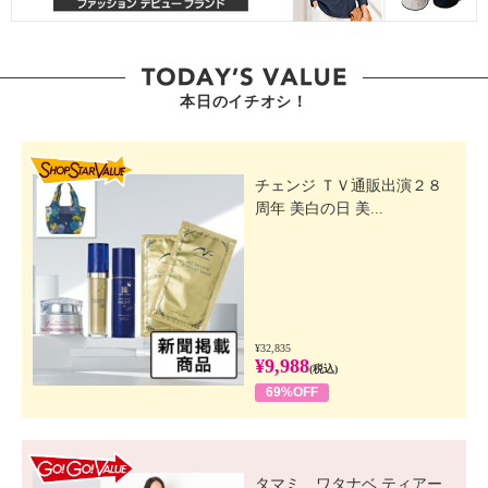
本日のイチオシ！
SHOP STAR VALUE
チェンジ ＴＶ通販出演２８
周年 美白の日 美...
¥32,835
¥9,988
(税込)
69%OFF
GO! GO! VALUE
タマミ ワタナベ ティアー