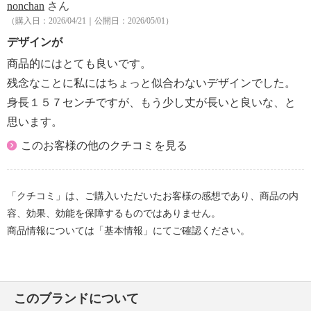
nonchan
さん
・ドライクリーニング：石油系ドライクリーニング可
（購入日：2026/04/21｜公開日：2026/05/01）
・ウエットクリーニング：不可
【メンテナンス（ケアラベル）】
デザインが
・長時間照射による変退色注意
商品的にはとても良いです。
・過度な力をかけない
残念なことに私にはちょっと似合わないデザインでした。
・ネット使用
身長１５７センチですが、もう少し丈が長いと良いな、と
【原産国（地）】
思います。
・日本製
このお客様の他のクチコミを見る
「クチコミ」は、ご購入いただいたお客様の感想であり、商品の内
容、効果、効能を保障するものではありません。
商品情報については「基本情報」にてご確認ください。
このブランドについて