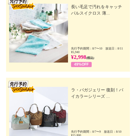
長い毛足で汚れをキャッチ
パルスイクロス 薄...
先行予約期間：8/7〜10 放送日：8/11
¥5,940
¥2,998
(税込)
49%OFF
先行SSV
ラ・バガジェリー 復刻！バ
イカラーシリーズ ...
先行予約期間：8/7〜9 放送日：8/10
¥15,800