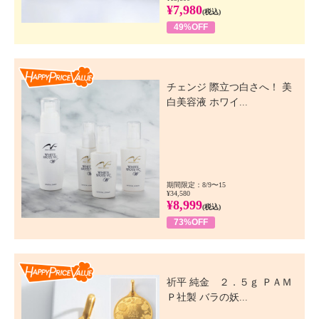
¥7,980
(税込)
49%OFF
Happy Price Value
チェンジ 際立つ白さへ！ 美
白美容液 ホワイ...
期間限定：8/9〜15
¥34,580
¥8,999
(税込)
73%OFF
Happy Price Value
祈平 純金 ２．５ｇ ＰＡＭ
Ｐ社製 バラの妖...