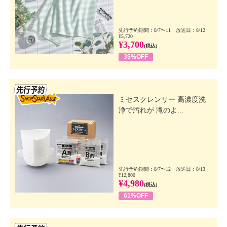
先行予約期間：8/7〜11 放送日：8/12
¥5,720
¥3,700
(税込)
35%OFF
先行SSV
ミセスクレンリー 高濃度洗
浄で汚れが 滝のよ...
先行予約期間：8/7〜12 放送日：8/13
¥12,800
¥4,980
(税込)
61%OFF
先行SSV