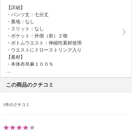
【詳細】
・パンツ丈：七分丈
・裏地：なし
・スリット：なし
・ポケット：外側（前）２個
・ボトムウエスト：伸縮性素材使用
・ウエストにドローストリング入り
【素材】
・本体布帛麻１００％
・ウエストリブ：綿７４％、ナイロン１７％、ポリエ
ステル８％、ポリウレタン１％
この商品のクチコミ
・ニットポケット部分：綿４２％、分類外繊維（紙）
３３％、ポリエステル２５％
【メンテナンス（絵表示ラベル）】
1件のクチコミ
・洗濯機・手洗い：不可
・漂白処理：塩素系・酸素系漂白不可
・タンブル乾燥：不可
・アイロン仕上げ：可（低温）