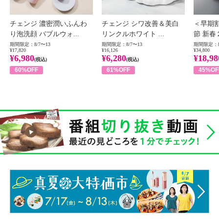
チェンジ 濃密潤いふんわ
チェンジ シワ改善＆美白
＜早期
り泡洗顔 バブルウォ...
リンクルホワイト ...
節 新春
期間限定：8/7〜13
期間限定：8/7〜13
期間限定：8
¥17,820
¥16,126
¥34,800
¥6,980
¥6,280
¥18,98
(税込)
(税込)
60%OFF
61%OFF
45%OF