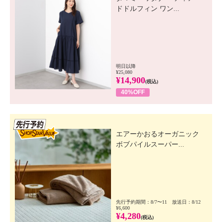
ドドルフィン ワン...
明日以降
¥25,080
¥14,900
(税込)
40%OFF
先行SSV
エアーかおるオーガニック
ボブパイルスーパー...
先行予約期間：8/7〜11 放送日：8/12
¥6,600
¥4,280
(税込)