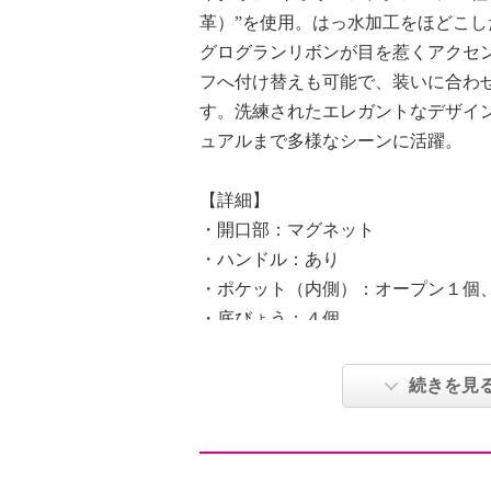
革）”を使用。はっ水加工をほどこし
グログランリボンが目を惹くアクセ
フへ付け替えも可能で、装いに合わ
す。洗練されたエレガントなデザイ
ュアルまで多様なシーンに活躍。
【詳細】
・開口部：マグネット
・ハンドル：あり
・ポケット（内側）：オープン１個
・底びょう：４個
【付属品】
・ギャランティメンバーカード
続きを見
・カードホルダー
・グログランリボン
【素材】