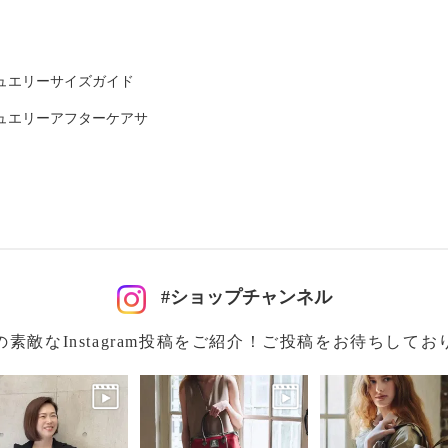
ュエリーサイズガイド
×マチ１３ｃｍ
ュエリーアフターケアサ
#ショップチャンネル
注意
の素敵なInstagram投稿をご紹介！ご投稿をお待ちしてお