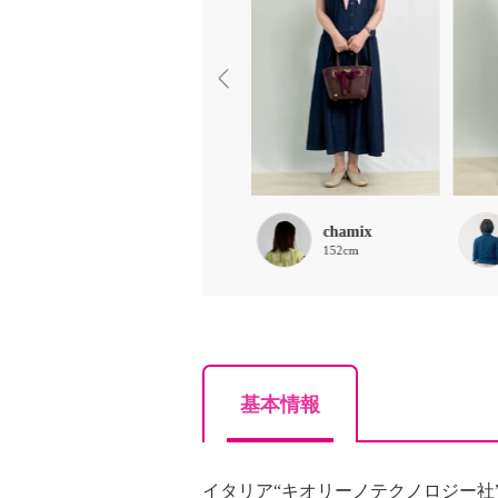
ほな
chamix
156cm
152cm
基本情報
イタリア“キオリーノテクノロジー社