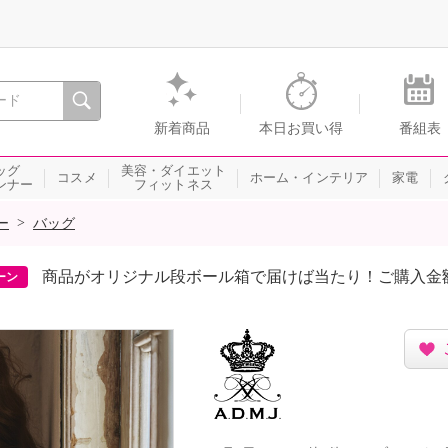
間を。通販・テレビショッピングのショップチャンネル
新着商品
本日お買い得
番組表
ッグ
美容・ダイエット
コスメ
ホーム・インテリア
家電
ンナー
フィットネス
>
ー
バッグ
商品がオリジナル段ボール箱で届けば当たり！ご購入金
ーン