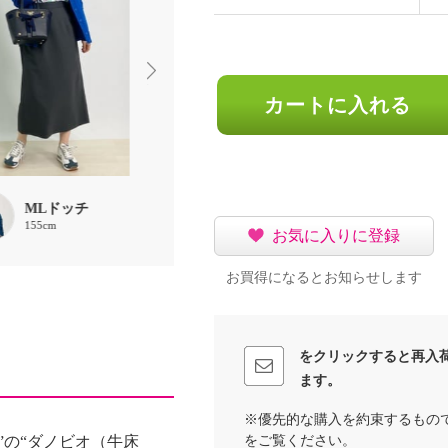
カートに入れる
MLドッチ
888
Saako
155cm
162cm
160cm
お気に入りに登録
お買得になるとお知らせします
をクリックすると再入
ます。
※優先的な購入を約束するもの
をご覧ください。
”の“ダノビオ（牛床