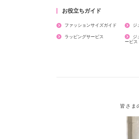
・外側：牛床革
・内側：牛革、レーヨン
お役立ちガイド
・ハンドル：牛床革
ファッションサイズガイド
ジ
【サイズ】
・約縦１７．５ｃｍ×最大横２６ｃｍ
ラッピングサービス
ジ
ービス
・ハンドル立ち上がり：約１５ｃｍ
・Ａ４サイズ：不可
【重さ】
・約４７５ｇ
【メンテナンス】
・長時間照射による変退色注意
・水や汗などによる色落ち、色移り
・摩擦による色落ち、色移り注意
皆さま
【個体差あり】
・個体差あり
【原産国（地）】
・日本製