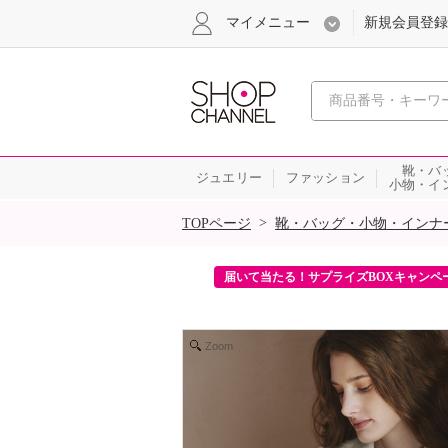
マイメニュー
新規会員登録
心おどる、瞬
靴・バ
ジュエリー
ファッション
小物・イ
SALE
>
TOPページ
靴・バッグ・小物・インナ
ンを2回プレゼント！
届いて当たる！サプライズBOXキャンペ
Zoom