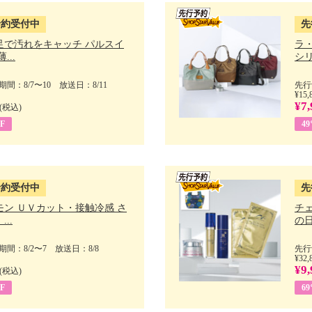
予約受付中
先
足で汚れをキャッチ パルスイ
ラ
...
シリ
間：8/7〜10 放送日：8/11
先行
¥15,
¥7,
(税込)
F
4
予約受付中
先
モン ＵＶカット・接触冷感 さ
チ
..
の日 
間：8/2〜7 放送日：8/8
先行
¥32,
¥9,
(税込)
F
6