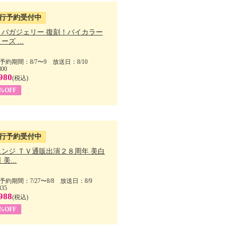
行予約受付中
・バガジェリー 復刻！バイカラー
ーズ ...
予約期間：8/7〜9 放送日：8/10
800
980
(税込)
9%OFF
行予約受付中
ェンジ ＴＶ通販出演２８周年 美白
美...
予約期間：7/27〜8/8 放送日：8/9
835
988
(税込)
9%OFF