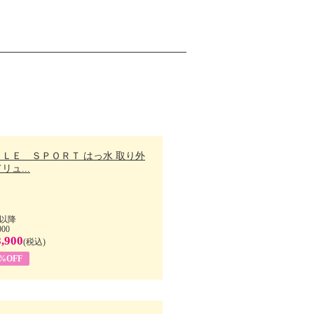
ＬＬＥ ＳＰＯＲＴ はっ水 取り外
リュ...
以降
000
,900
(税込)
7%OFF