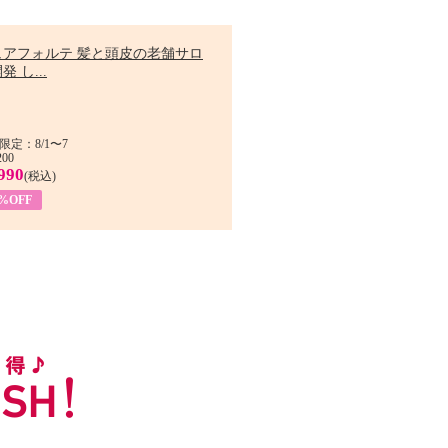
ュアフォルテ 髪と頭皮の老舗サロ
発 し...
限定：8/1〜7
200
990
(税込)
4%OFF