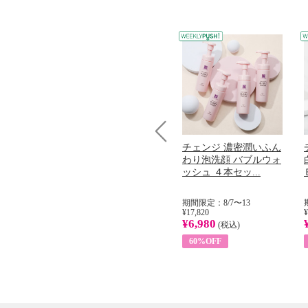
コラーゲン
オリタリア社 エキスト
チェンジ 濃密潤いふん
Prev
加熱２５度
ラバージン オリーブオ
わり泡洗顔 バブルウォ
...
イル （ノンフィ...
ッシュ ４本セッ...
31
期間限定：8/1〜31
期間限定：8/7〜13
¥22,400
¥17,820
¥
¥8,200
¥6,980
)
(税込)
(税込)
63%OFF
60%OFF