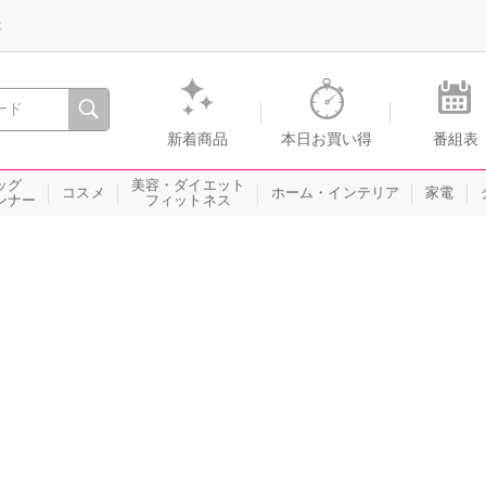
録
、瞬間を。通販・テレビショッピングのショップチャンネル
新着商品
本日お買い得
番組表
ッグ
美容・ダイエット
コスメ
ホーム・インテリア
家電
ンナー
フィットネス