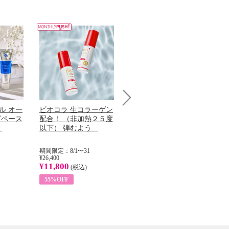
ル オー
ビオコラ 生コラーゲン
オリタリア社 エキスト
チ
Next
グペース
配合！ （非加熱２５度
ラバージン オリーブオ
わ
.
以下） 弾むよう...
イル （ノンフィ...
ッ
期間限定：8/1〜31
期間限定：8/1〜31
期
¥26,400
¥22,400
¥17
¥11,800
¥8,200
¥6
(税込)
(税込)
55%OFF
63%OFF