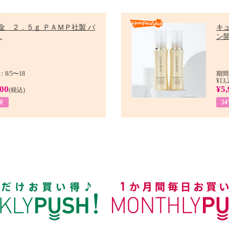
金 ２．５ｇ ＰＡＭＰ社製 バ
キ
.
ン開
8/5〜18
期間
¥13,
900
¥5,
(税込)
F
5