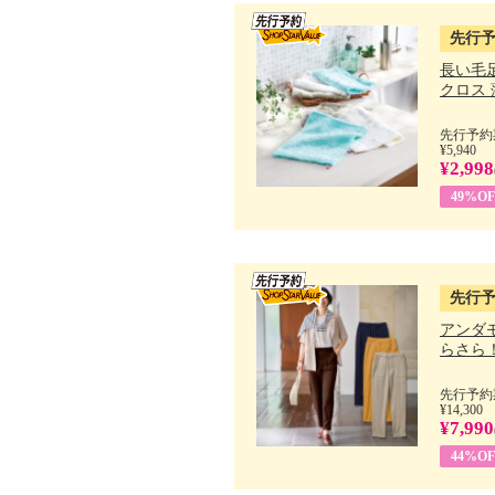
先行
長い毛
クロス 薄
先行予約期
¥5,940
¥2,998
49%OF
先行
アンダ
らさら！.
先行予約期
¥14,300
¥7,990
44%OF