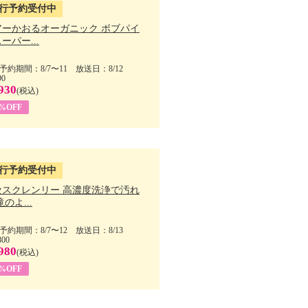
行予約受付中
アーかおるオーガニック ボブパイ
ーパー...
予約期間：8/7〜11 放送日：8/12
90
930
(税込)
5%OFF
行予約受付中
セスクレンリー 高濃度洗浄で汚れ
滝のよ...
予約期間：8/7〜12 放送日：8/13
800
980
(税込)
1%OFF