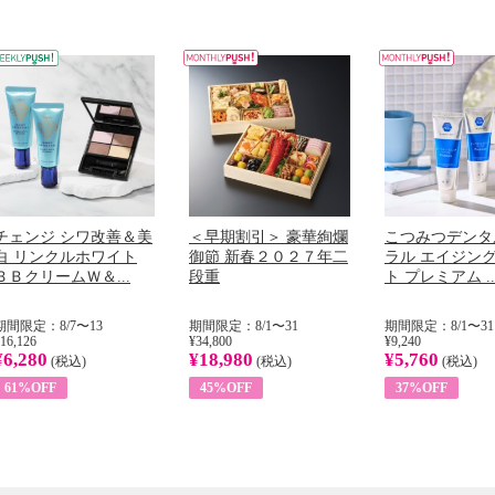
チェンジ シワ改善＆美
＜早期割引＞ 豪華絢爛
こつみつデンタ
白 リンクルホワイト
御節 新春２０２７年二
ラル エイジン
ＢＢクリームＷ＆...
段重
ト プレミアム ..
期間限定：8/7〜13
期間限定：8/1〜31
期間限定：8/1〜31
16,126
¥34,800
¥9,240
¥6,280
¥18,980
¥5,760
(税込)
(税込)
(税込)
61%OFF
45%OFF
37%OFF