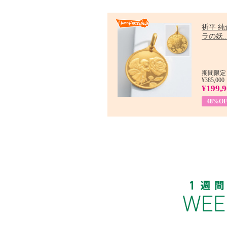
祈平 純
ラの妖..
期間限定：
¥385,000
¥199,
48%OF