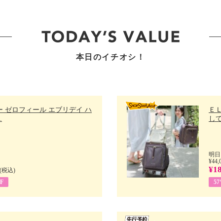
本日のイチオシ！
 ゼロフィール エブリデイ ハ
Ｅ
.
して
明日
¥44,
¥18
(税込)
F
5