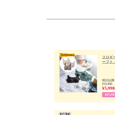
スロギー
ーフト..
明日以降
¥10,890
¥5,990
44%OF