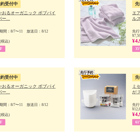
予約受付中
先
かおるオーガニック ボブパイ
エ
ー...
ルス
間：8/7〜11 放送日：8/12
先行
¥7,5
¥4,
(税込)
F
3
予約受付中
先
かおるオーガニック ボブパイ
ミ
ー...
が 
間：8/7〜11 放送日：8/12
先行
¥12,
¥4,
(税込)
F
6