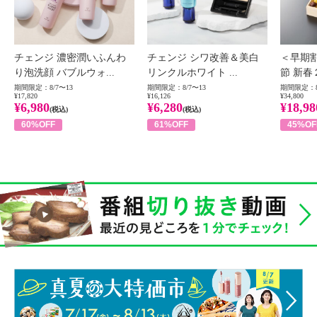
チェンジ 濃密潤いふんわ
チェンジ シワ改善＆美白
＜早期
り泡洗顔 バブルウォ...
リンクルホワイト ...
節 新春
期間限定：8/7〜13
期間限定：8/7〜13
期間限定：8
¥17,820
¥16,126
¥34,800
¥6,980
¥6,280
¥18,98
(税込)
(税込)
60%OFF
61%OFF
45%OF