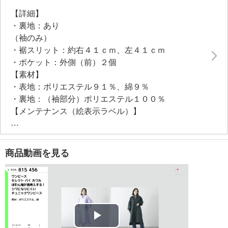
【詳細】
・裏地：あり
（袖のみ）
・裾スリット：約右４１ｃｍ、左４１ｃｍ
・ポケット：外側（前）２個
【素材】
・表地：ポリエステル９１％、綿９％
・裏地：（袖部分）ポリエステル１００％
【メンテナンス（絵表示ラベル）】
・洗濯機：可
・漂白処理：塩素系・酸素系漂白不可
・タンブル乾燥：不可
商品動画を見る
・自然乾燥：日陰の吊り干し
・アイロン仕上げ：可（低温）
・ドライクリーニング：石油系ドライクリーニング可
・ウエットクリーニング：可
【メンテナンス（ケアラベル）】
・長時間照射による変退色注意
Play