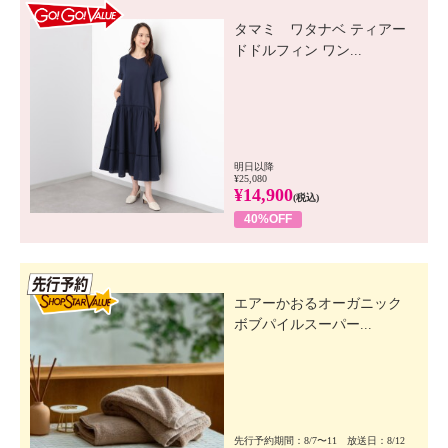
GO! GO! VALUE
タマミ ワタナベ ティアー
ドドルフィン ワン...
明日以降
¥25,080
¥14,900
(税込)
40%OFF
先行SSV
エアーかおるオーガニック
ボブパイルスーパー...
先行予約期間：8/7〜11 放送日：8/12