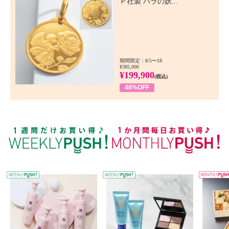
Ｐ社製 バラの妖...
期間限定：8/5〜18
¥385,000
¥199,900
(税込)
48%OFF
WEEKLY PUSH
W