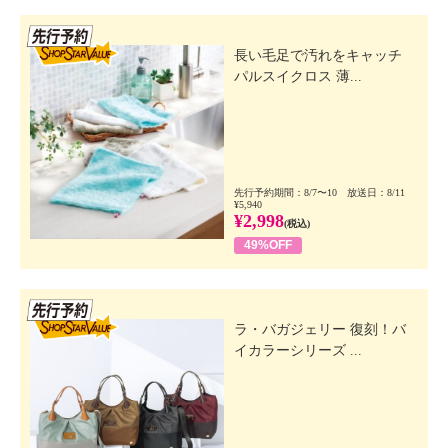
先行SSV
長い毛足で汚れをキャッチ
パルスイクロス 薄...
先行予約期間：8/7〜10 放送日：8/11
¥5,940
¥2,998
(税込)
49%OFF
先行SSV
ラ・バガジェリー 復刻！バ
イカラーシリーズ ...