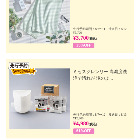
先行予約期間：8/7〜11 放送日：8/12
¥5,720
¥3,700
(税込)
35%OFF
先行SSV
ミセスクレンリー 高濃度洗
浄で汚れが 滝のよ...
先行予約期間：8/7〜12 放送日：8/13
¥12,800
¥4,980
(税込)
61%OFF