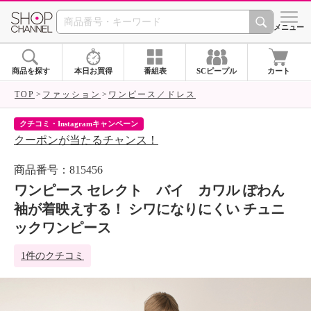
SHOP CHANNEL 
メニュー
商品を探す
本日お買得
番組表
SCピープル
カート
TOP
ファッション
ワンピース／ドレス
クチコミ・Instagramキャンペーン
ネ
クーポンが当たるチャンス！
ネ
商品番号：815456
ワンピース セレクト バイ カワル ぽわん
袖が着映えする！ シワになりにくい チュニ
ックワンピース
1件のクチコミ