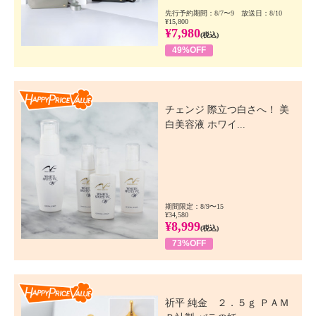
先行予約期間：8/7〜9 放送日：8/10
¥15,800
¥7,980
(税込)
49%OFF
Happy Price Value
チェンジ 際立つ白さへ！ 美
白美容液 ホワイ...
期間限定：8/9〜15
¥34,580
¥8,999
(税込)
73%OFF
Happy Price Value
祈平 純金 ２．５ｇ ＰＡＭ