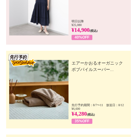
明日以降
¥25,080
¥14,900
(税込)
40%OFF
先行SSV
エアーかおるオーガニック
ボブパイルスーパー...
先行予約期間：8/7〜11 放送日：8/12
¥6,600
¥4,280
(税込)
35%OFF