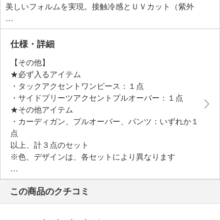
美しいフォルムを実現。接触冷感とＵＶカット（紫外
線遮蔽率９５％以上）機能を備え、暑い季節も快適に
過ごせそう。付属の共布ベルトでウエストをマークし
て、よりきちんと感のあるスタイルで着こなしたり、
仕様・詳細
丈のアレンジも可能です。
【その他】
＜プルオーバー＞
★必ず入るアイテム
シルケット加工をほどこした、コットン１００％のス
・タックアクセントワンピース：１点
ムースカットソー素材をメインに使用しました。表面
・サイドプリーツアクセントプルオーバー：１点
がなめらかで非常に上品に見える艶感があり、さらり
★その他アイテム
とした着心地。脇部分には微光沢のヴィンテージ風サ
・カーディガン、プルオーバー、パンツ：いずれか１
テンをプリーツ加工して切り替えることで、動きのあ
点
る立体的なフォルムを実現しました。
以上、計３点のセット
※色、デザインは、各セットにより異なります
●縫付、下げ札の表示が異なる商品が入る場合がありま
※色、デザイン選択不可
す
Ｓ ：７、Ｓ
この商品のクチコミ
＜タックアクセントワンピース＞
М ：９、Ｍ
【詳細】
Ｌ ：１１、Ｌ
・袖の長さ：半袖
ＬＬ：１３、ＬＬ