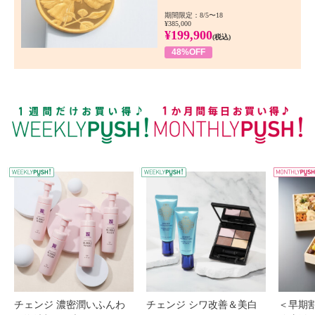
期間限定：8/5〜18
¥385,000
¥199,900
(税込)
48%OFF
WEEKLY PUSH
W
チェンジ 濃密潤いふんわ
チェンジ シワ改善＆美白
＜早期