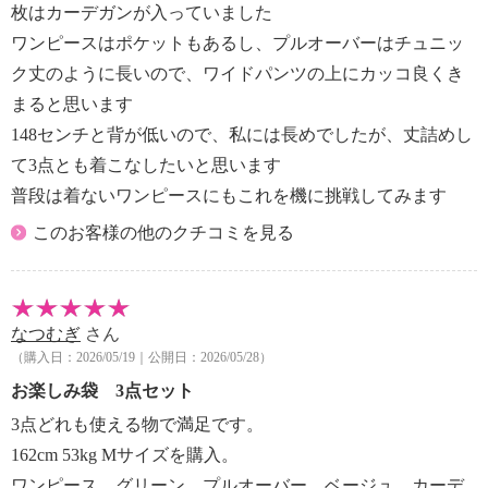
枚はカーデガンが入っていました
・水や汗などによる色落ち、色移り注意
ワンピースはポケットもあるし、プルオーバーはチュニッ
・摩擦による色落ち、色移り注意
ク丈のように長いので、ワイドパンツの上にカッコ良くき
・ネット使用
まると思います
【原産国（地）】
・中国製
148センチと背が低いので、私には長めでしたが、丈詰めし
て3点とも着こなしたいと思います
＜サイドプリーツアクセントプルオーバー＞
普段は着ないワンピースにもこれを機に挑戦してみます
【詳細】
このお客様の他のクチコミを見る
・裏地：なし
・裾スリット：なし
・ポケット：なし
【素材】
なつむぎ
さん
・本体綿１００％
（購入日：2026/05/19｜公開日：2026/05/28）
・プリーツ部分ポリエステル１００％
お楽しみ袋 3点セット
【メンテナンス（絵表示ラベル）】
・手洗い：可
3点どれも使える物で満足です。
・漂白処理：塩素系・酸素系漂白不可
162cm 53kg Mサイズを購入。
・タンブル乾燥：不可
ワンピース グリーン、プルオーバー ベージュ、カーデ