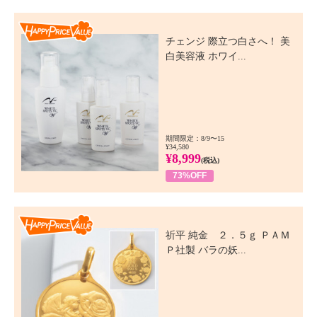
Happy Price Value
チェンジ 際立つ白さへ！ 美
白美容液 ホワイ...
期間限定：8/9〜15
¥34,580
¥8,999
(税込)
73%OFF
Happy Price Value
祈平 純金 ２．５ｇ ＰＡＭ
Ｐ社製 バラの妖...