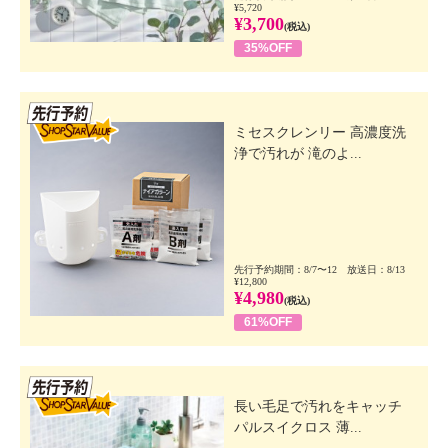
¥5,720
¥3,700
(税込)
35%OFF
先行SSV
ミセスクレンリー 高濃度洗
浄で汚れが 滝のよ...
先行予約期間：8/7〜12 放送日：8/13
¥12,800
¥4,980
(税込)
61%OFF
先行SSV
長い毛足で汚れをキャッチ
パルスイクロス 薄...