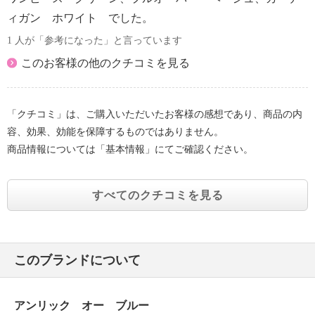
・自然乾燥：日陰の吊り干し
ィガン ホワイト でした。
・アイロン仕上げ：不可
・ドライクリーニング：石油系ドライクリーニング可
1 人が「参考になった」と言っています
・ウエットクリーニング：可
このお客様の他のクチコミを見る
【メンテナンス（ケアラベル）】
・長時間照射による変退色注意
・単品洗い
「クチコミ」は、ご購入いただいたお客様の感想であり、商品の内
・水や汗などによる色落ち、色移り注意
容、効果、効能を保障するものではありません。
・摩擦による色落ち、色移り注意
商品情報については「基本情報」にてご確認ください。
【原産国（地）】
・中国製
すべてのクチコミを見る
＜その他アイテム＞
【サイズ（コメント）】
※アイテムが多岐に渡るため、対応するヌード寸法の
み記載
このブランドについて
【その他】
【詳細】
アンリック オー ブルー
・各アイテムにより異なる