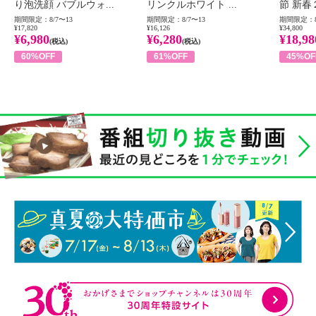
り泡洗顔 バブルウォ...
リンクルホワイト ...
節 新春
期間限定：8/7〜13
期間限定：8/7〜13
期間限定：8
¥17,820
¥16,126
¥34,800
¥6,980
¥6,280
¥18,98
(税込)
(税込)
60%OFF
61%OFF
45%OF