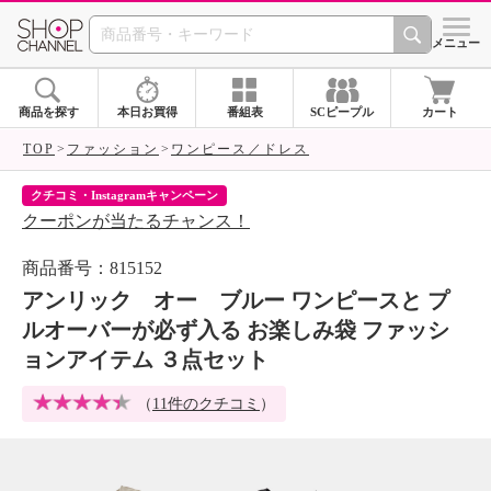
SHOP CHANNEL 
メニュー
商品を探す
本日お買得
番組表
SCピープル
カート
TOP
ファッション
ワンピース／ドレス
クチコミ・Instagramキャンペーン
ネ
クーポンが当たるチャンス！
ネ
商品番号：815152
アンリック オー ブルー ワンピースと プ
ルオーバーが必ず入る お楽しみ袋 ファッシ
ョンアイテム ３点セット
（
11件のクチコミ
）