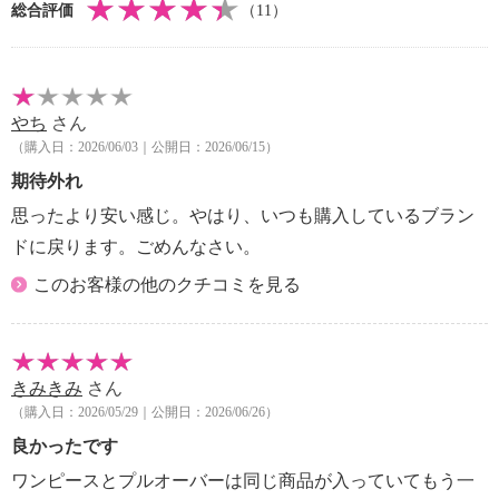
総合評価
（11）
・裏地：なし
・裾スリット：なし
・ポケット：外側（前）２個
・ベルト通し：あり、２個
やち
さん
【付属品】
（購入日：2026/06/03｜公開日：2026/06/15）
・共布ベルト
【素材】
期待外れ
・綿６３％、ナイロン３２％、ポリウレタン５％
思ったより安い感じ。やはり、いつも購入しているブラン
【メンテナンス（絵表示ラベル）】
ドに戻ります。ごめんなさい。
・洗濯機：可
・漂白処理：塩素系・酸素系漂白不可
このお客様の他のクチコミを見る
・タンブル乾燥：不可
・自然乾燥：日陰の吊り干し
・アイロン仕上げ：可（中温）
きみきみ
さん
・ドライクリーニング：石油系ドライクリーニング可
（購入日：2026/05/29｜公開日：2026/06/26）
・ウエットクリーニング：可
【メンテナンス（ケアラベル）】
良かったです
・長時間照射による変退色注意
ワンピースとプルオーバーは同じ商品が入っていてもう一
・単品洗い