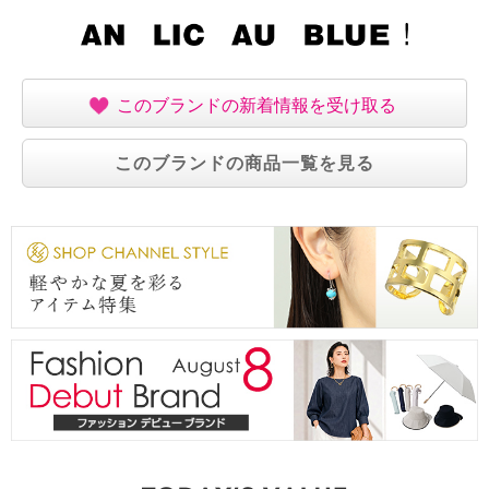
【素材】
・各アイテムにより異なる
【お手入れ方法】
・各アイテムにより異なる
このブランドの新着情報を受け取る
【サイズ】
※縫付、下げ札の表示が異なる商品が入る場合あり
このブランドの商品一覧を見る
Ｓ：７、Ｓ
Ｍ：９、Ｍ
Ｌ：１１、Ｌ
ＬＬ：１３、ＬＬ
【原産国（地）】
・各製品の表示をご確認ください