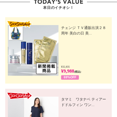
本日のイチオシ！
SHOP STAR VALUE
チェンジ ＴＶ通販出演２８
周年 美白の日 美...
¥32,835
¥9,988
(税込)
69%OFF
GO! GO! VALUE
タマミ ワタナベ ティアー
ドドルフィン ワン...