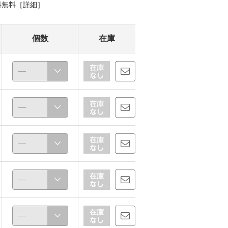
料無料［
詳細
］
個数
在庫