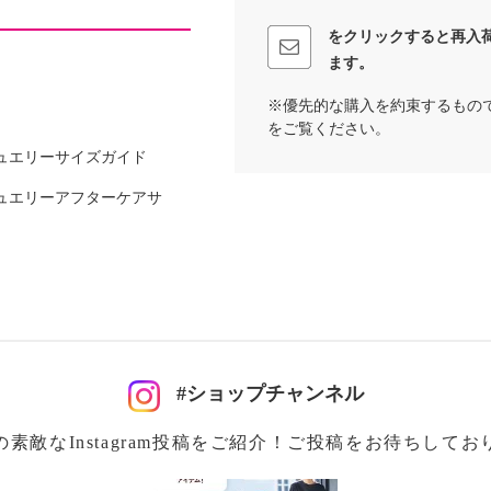
をクリックすると再入
ます。
アクリル３５％、ポリエ
※優先的な購入を約束するもの
をご覧ください。
ュエリーサイズガイド
ュエリーアフターケアサ
可
イクリーニング可
#ショップチャンネル
の素敵なInstagram投稿をご紹介！ご投稿をお待ちしてお