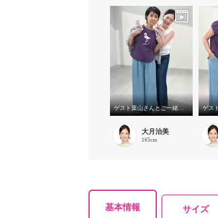
ゲスト葉山さんとご一緒しました! Part.2
大月治美
165cm
基本情報
サイズ