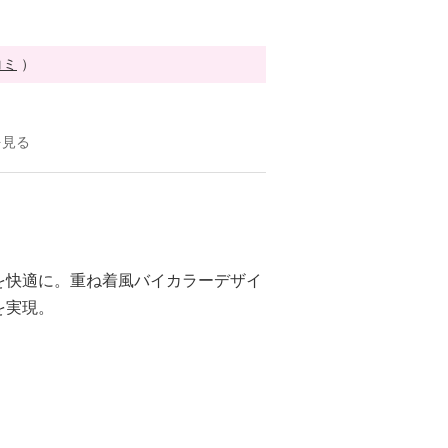
コミ
）
を見る
を快適に。重ね着風バイカラーデザイ
を実現。