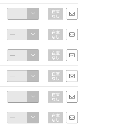
Saako
Saako
160cm
160cm