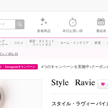
間を。通販・テレビショッピングのショップチャンネル
新着商品
本日お買い得
番組表
ッグ
美容・ダイエット
コスメ
ホーム・インテリア
家電
ンナー
フィットネス
ガン／ボレロ
4つのキャンペーンを実施中♪クーポンが当
agramキャンペーン
スタイル・ラヴィー バイ