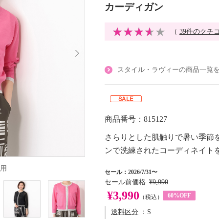
カーディガン
（
39件のクチ
スタイル・ラヴィーの商品一覧
商品番号：815127
さらりとした肌触りで暑い季節
ンで洗練されたコーディネイト
用
セール：2026/7/31〜
セール前価格
¥9,990
¥3,990
60%OFF
（税込）
送料区分
：S