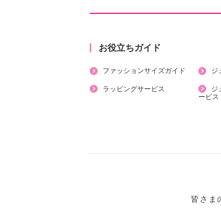
・裾スリット：なし
・ポケット：なし
【素材】
・再生繊維（セルロース）３９％、
お役立ちガイド
ステル２０％、麻６％
ファッションサイズガイド
ジ
【メンテナンス（絵表示ラベル）】
・手洗い：可
ラッピングサービス
ジ
ービス
・漂白処理：塩素系・酸素系漂白不
・タンブル乾燥：不可
・自然乾燥：日陰の平干し
・アイロン仕上げ：可（低温）
・ドライクリーニング：石油系ドラ
・ウエットクリーニング：可
【メンテナンス（ケアラベル）】
・単品洗い
皆さま
・摩擦による色落ち、色移り注意
【原産国（地）】