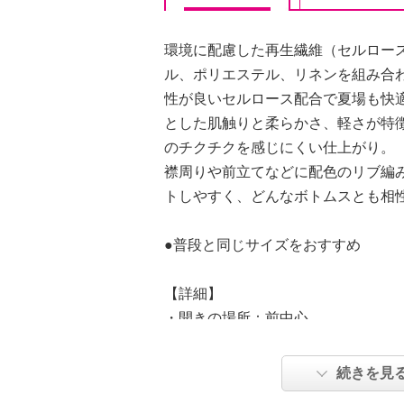
環境に配慮した再生繊維（セルロー
ル、ポリエステル、リネンを組み合
性が良いセルロース配合で夏場も快
とした肌触りと柔らかさ、軽さが特
のチクチクを感じにくい仕上がり。
襟周りや前立てなどに配色のリブ編
トしやすく、どんなボトムスとも相
●普段と同じサイズをおすすめ
【詳細】
・開きの場所：前中心
・開きの仕様：ボタン
・袖の長さ：七分袖
続きを見
・裏地：なし