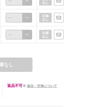
庫なし
返品不可
※
返品・交換について