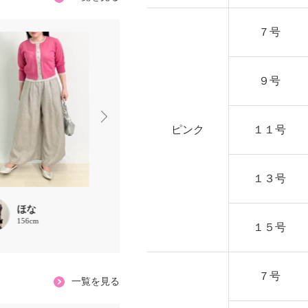
７号
９号
ピンク
１１号
１３号
ほな
ピープル運用ス
chaki
156cm
157cm
タッフ りんご
１５号
159cm
７号
一覧を見る