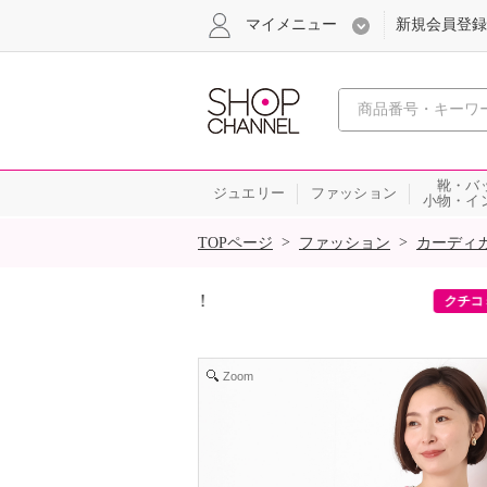
マイメニュー
新規会員登録
心おどる、瞬
靴・バ
ジュエリー
ファッション
小物・イ
SALE
>
>
TOPページ
ファッション
カーディ
ーポンをプレゼント！
クチコミ・Inst
Zoom