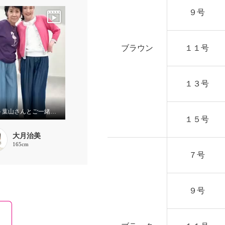
９号
ブラウン
１１号
１３号
ゲスト葉山さんとご一緒しました！
１５号
大月治美
165cm
７号
９号