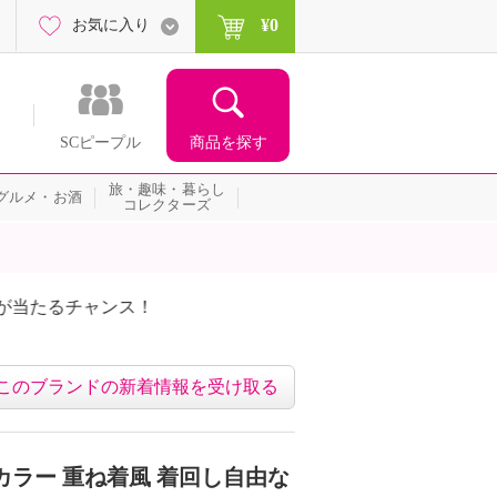
¥0
お気に入り
商品を探す
SCピープル
旅・趣味・暮らし
グルメ・お酒
コレクターズ
たるチャンス！
ネッ
このブランドの新着情報を受け取る
カラー 重ね着風 着回し自由な