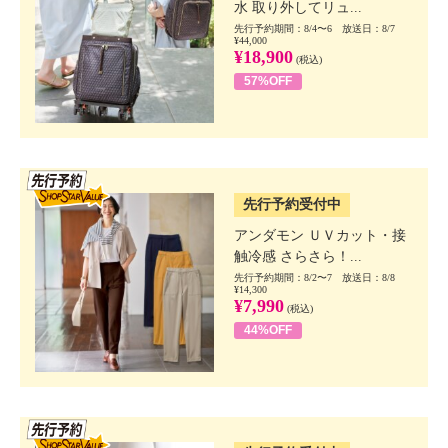
水 取り外してリュ...
先行予約期間：8/4〜6 放送日：8/7
¥44,000
¥18,900
(税込)
57%OFF
SSV先行
先行予約受付中
アンダモン ＵＶカット・接
触冷感 さらさら！...
先行予約期間：8/2〜7 放送日：8/8
¥14,300
¥7,990
(税込)
44%OFF
SSV先行