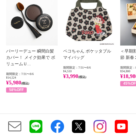
パーリーデュー 瞬間白髪
ペコちゃん ポケッタブル
＜早期
カバー！ メイク効果で ボ
マイバッグ
節 新
リュームＵ...
期間限定：7/31〜8/6
期間限定：8
¥4,510
¥34,800
期間限定：7/31〜8/6
¥3,990
¥18,98
(税込)
¥14,524
¥5,980
45%OF
(税込)
58%OFF