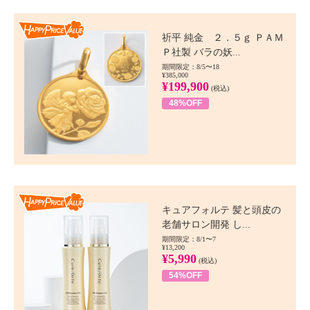
Happy Price value
祈平 純金 ２．５ｇ ＰＡＭ
Ｐ社製 バラの妖...
期間限定：8/5〜18
¥385,000
¥199,900
(税込)
48%OFF
Happy Price value
キュアフォルテ 髪と頭皮の
老舗サロン開発 し...
期間限定：8/1〜7
¥13,200
¥5,990
(税込)
54%OFF