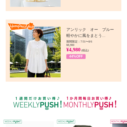
Happy Price value
アンリック オー ブルー
軽やかに風をまとう...
期間限定：7/31〜8/6
¥8,900
¥4,980
(税込)
44%OFF
WEEKLY PUSH
W