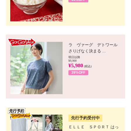
GO!GO! VALUE
ラ ヴァーグ デトワール
さりげなく決まる ...
明日以降
¥9,900
¥5,980
(税込)
39%OFF
SSV先行
先行予約受付中
ＥＬＬＥ ＳＰＯＲＴ はっ