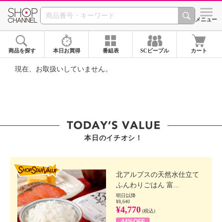
SHOP CHANNEL ショ
メニュー
商品を探す
本日お買得
番組表
SCピープル
カート
現在、お取扱いしていません。
本日のイチオシ！
SHOP STAR VALUE
北アルプスの天然水仕立て
ふんわりごはん 富...
明日以降
¥8,640
¥4,770
(税込)
44%OFF