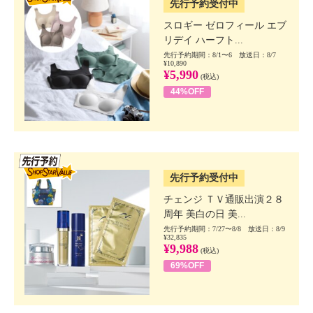
先行予約受付中
スロギー ゼロフィール エブ
リデイ ハーフト...
先行予約期間：8/1〜6 放送日：8/7
¥10,890
¥5,990
(税込)
44%OFF
SSV先行
先行予約受付中
チェンジ ＴＶ通販出演２８
周年 美白の日 美...
先行予約期間：7/27〜8/8 放送日：8/9
¥32,835
¥9,988
(税込)
69%OFF