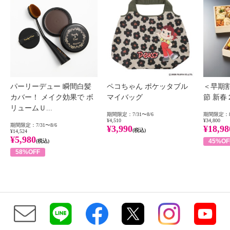
パーリーデュー 瞬間白髪
ペコちゃん ポケッタブル
＜早期
カバー！ メイク効果で ボ
マイバッグ
節 新
リュームＵ...
期間限定：7/31〜8/6
期間限定：8
¥4,510
¥34,800
期間限定：7/31〜8/6
¥3,990
¥18,98
(税込)
¥14,524
¥5,980
45%OF
(税込)
58%OFF