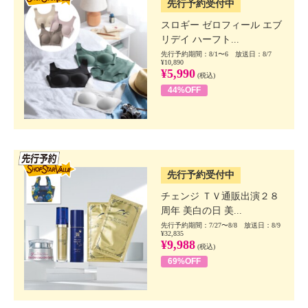
先行予約受付中
スロギー ゼロフィール エブ
リデイ ハーフト...
先行予約期間：8/1〜6 放送日：8/7
¥10,890
¥5,990
(税込)
44%OFF
SSV先行
先行予約受付中
チェンジ ＴＶ通販出演２８
周年 美白の日 美...
先行予約期間：7/27〜8/8 放送日：8/9
¥32,835
¥9,988
(税込)
69%OFF