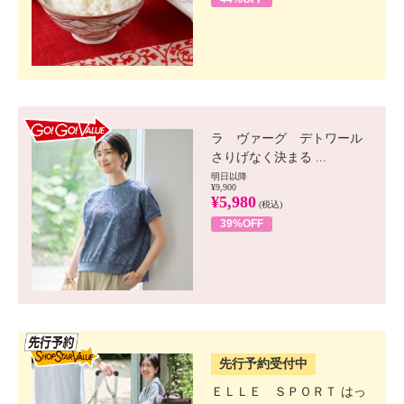
GO!GO! VALUE
ラ ヴァーグ デトワール
さりげなく決まる ...
明日以降
¥9,900
¥5,980
(税込)
39%OFF
SSV先行
先行予約受付中
ＥＬＬＥ ＳＰＯＲＴ はっ