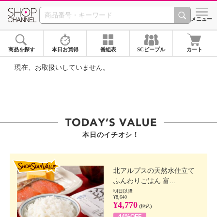
SHOP CHANNEL ショ
メニュー
商品を探す
本日お買得
番組表
SCピープル
カート
現在、お取扱いしていません。
本日のイチオシ！
SHOP STAR VALUE
北アルプスの天然水仕立て
ふんわりごはん 富...
明日以降
¥8,640
¥4,770
(税込)
44%OFF