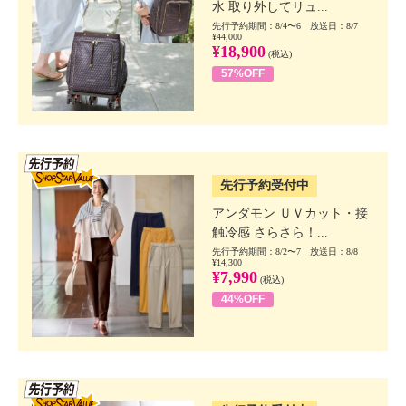
水 取り外してリュ...
先行予約期間：8/4〜6 放送日：8/7
¥44,000
¥18,900
(税込)
57%OFF
SSV先行
先行予約受付中
アンダモン ＵＶカット・接
触冷感 さらさら！...
先行予約期間：8/2〜7 放送日：8/8
¥14,300
¥7,990
(税込)
44%OFF
SSV先行