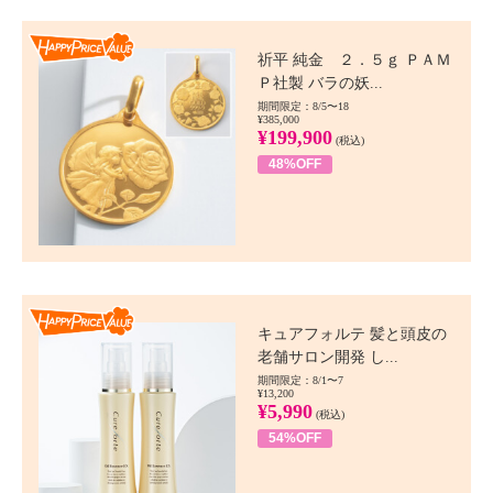
Happy Price value
祈平 純金 ２．５ｇ ＰＡＭ
Ｐ社製 バラの妖...
期間限定：8/5〜18
¥385,000
¥199,900
(税込)
48%OFF
Happy Price value
キュアフォルテ 髪と頭皮の
老舗サロン開発 し...
期間限定：8/1〜7
¥13,200
¥5,990
(税込)
54%OFF