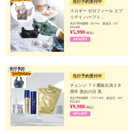
先行予約受付中
スロギー ゼロフィール エブ
リデイ ハーフト...
先行予約期間：8/1〜6 放送日：8/7
¥10,890
¥5,990
(税込)
44%OFF
SSV先行
先行予約受付中
チェンジ ＴＶ通販出演２８
周年 美白の日 美...
先行予約期間：7/27〜8/8 放送日：8/9
¥32,835
¥9,988
(税込)
69%OFF