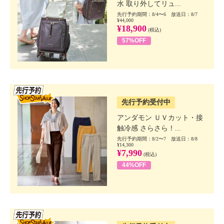
水 取り外してリュ...
先行予約期間：8/4〜6 放送日：8/7
¥44,000
¥18,900
(税込)
57%OFF
SSV先行
先行予約受付中
アンダモン ＵＶカット・接
触冷感 さらさら！...
先行予約期間：8/2〜7 放送日：8/8
¥14,300
¥7,990
(税込)
44%OFF
SSV先行