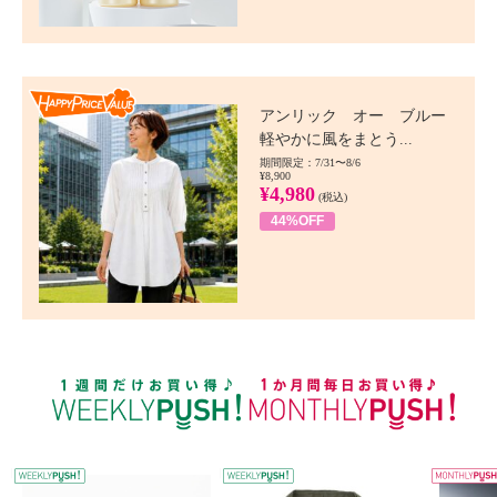
Happy Price value
アンリック オー ブルー
軽やかに風をまとう...
期間限定：7/31〜8/6
¥8,900
¥4,980
(税込)
44%OFF
WEEKLY PUSH
W