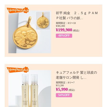
Happy Price value
祈平 純金 ２．５ｇ ＰＡＭ
Ｐ社製 バラの妖...
期間限定：8/5〜18
¥385,000
¥199,900
(税込)
48%OFF
Happy Price value
キュアフォルテ 髪と頭皮の
老舗サロン開発 し...
期間限定：8/1〜7
¥13,200
¥5,990
(税込)
54%OFF