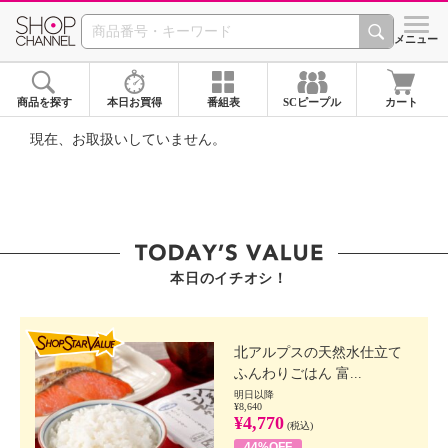
SHOP CHANNEL ショ
メニュー
商品を探す
本日お買得
番組表
SCピープル
カート
現在、お取扱いしていません。
本日のイチオシ！
SHOP STAR VALUE
北アルプスの天然水仕立て
ふんわりごはん 富...
明日以降
¥8,640
¥4,770
(税込)
44%OFF