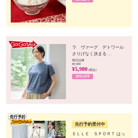
GO!GO! VALUE
ラ ヴァーグ デトワール
さりげなく決まる ...
明日以降
¥9,900
¥5,980
(税込)
39%OFF
SSV先行
先行予約受付中
ＥＬＬＥ ＳＰＯＲＴ はっ