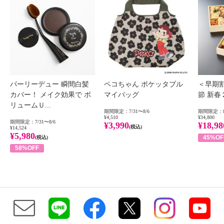
パーリーデュー 瞬間白髪
ペコちゃん ポケッタブル
＜早期
カバー！ メイク効果で ボ
マイバッグ
節 新
リュームＵ...
期間限定：7/31〜8/6
期間限定：8
¥4,510
¥34,800
期間限定：7/31〜8/6
¥3,990
¥18,98
(税込)
¥14,524
¥5,980
45%OF
(税込)
58%OFF