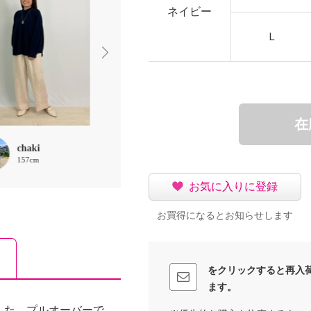
ネイビー
Ｌ
在
chaki
ほな
chaki
157cm
156cm
157cm
お気に入りに登録
お買得になるとお知らせします
をクリックすると再入
ます。
した、プルオーバーで