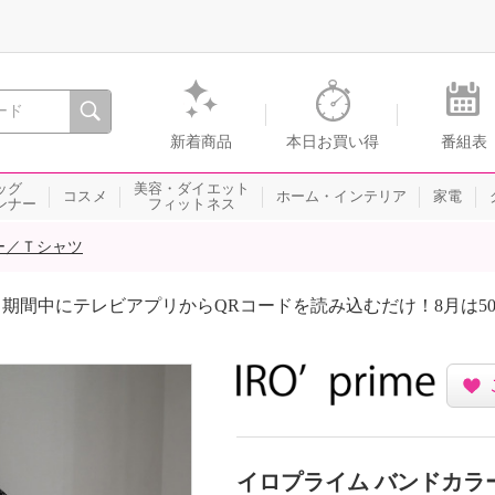
間を。通販・テレビショッピングのショップチャンネル
新着商品
本日お買い得
番組表
ッグ
美容・ダイエット
コスメ
ホーム・インテリア
家電
ンナー
フィットネス
ー／Ｔシャツ
期間中にテレビアプリからQRコードを読み込むだけ！8月は5
イロプライム バンドカラ