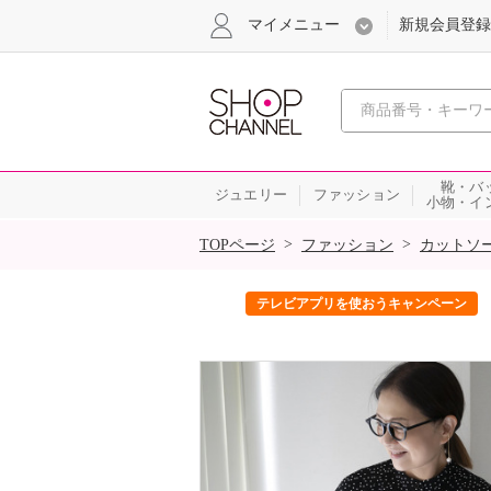
マイメニュー
新規会員登録
心おどる、瞬
靴・バ
ジュエリー
ファッション
小物・イ
SALE
>
>
TOPページ
ファッション
カットソ
ック！
テレビアプリを使おうキャンペーン