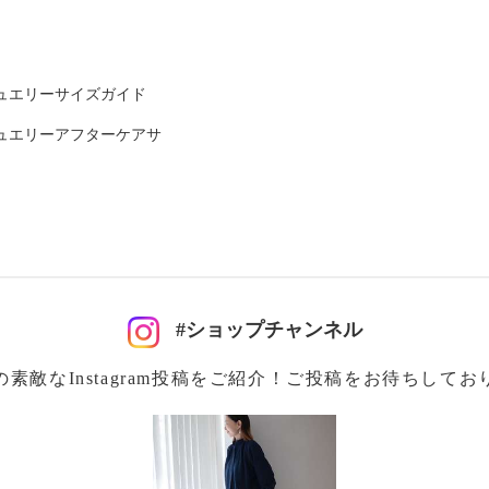
ン２％
ュエリーサイズガイド
可
ュエリーアフターケアサ
#ショップチャンネル
注意
の素敵なInstagram投稿をご紹介！ご投稿をお待ちしてお