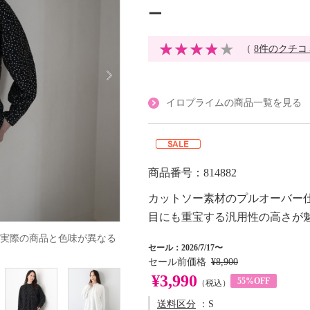
ー
（
8件のクチコ
イロプライムの商品一覧を見る
商品番号：814882
カットソー素材のプルオーバー
目にも重宝する汎用性の高さが
実際の商品と色味が異なる
セール：2026/7/17〜
セール前価格
¥8,900
¥3,990
55%OFF
（税込）
送料区分
：S