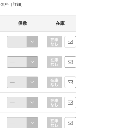
料無料［
詳細
］
個数
在庫