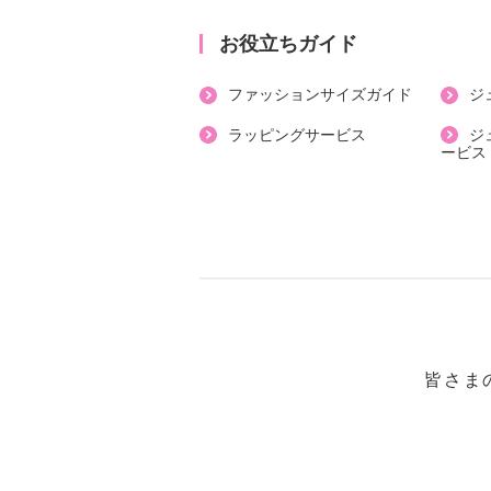
【素材】
・ポリエステル９８％、ポリウレタ
お役立ちガイド
【メンテナンス（絵表示ラベル）】
ファッションサイズガイド
ジ
・洗濯機：可
・漂白処理：塩素系・酸素系漂白不
ラッピングサービス
ジ
ービス
・タンブル乾燥：不可
・自然乾燥：日陰の吊り干し
・アイロン仕上げ：可（低温）
・ドライクリーニング：不可
・ウエットクリーニング：可
【メンテナンス（ケアラベル）】
・単品洗い
・水や汗などによる色落ち、色移り
皆さま
・摩擦による色落ち、色移り注意
・ネット使用
【原産国（地）】
・中国製