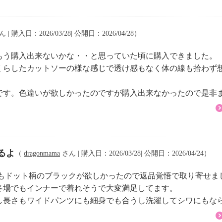
 | 購入日：2026/03/28| 公開日：2026/04/28）
もう購入出来ないかな・・と思っていた頃に購入できました。
くらしたカットソーの様な感じで透け感もなく体の線も拾わず
です。色違いが欲しかったのですが購入出来なかったので是非
るよ
（
dragonmama
さん | 購入日：2026/03/28| 公開日：2026/04/24）
てもドット柄のブラックが欲しかったので返品覚悟で取り寄せま
冬場でもインナーで着れそうで大変満足してます。
し長さもワイドパンツにも細身でも合うし洗濯してシワにもな