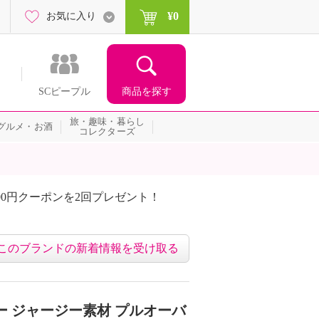
¥0
お気に入り
商品を探す
SCピープル
旅・趣味・暮らし
グルメ・お酒
コレクターズ
00円クーポンを2回プレゼント！
届いて当たる！サプライズ
このブランドの新着情報を受け取る
ー ジャージー素材 プルオーバ