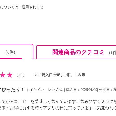
については、適用されませ
。
ミ
関連商品のクチコミ
（6件）
（1
（
6
）
※「購入日の新しい順」に表示
定原材料を対象にしてい
にぴったり！
（
イケメン レン
さん | 購入日：2026/01/09| 公開日：20
＞
してからコーヒーを美味しく飲んでいます。飲みやすくミルク
：なし
出来ずお得に買える時とアプリの日に買っています。気兼ねな