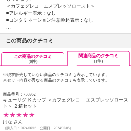
＜カフェグレコ エスプレッソロースト＞
■アレルギー表示：なし
■コンタミネーション注意喚起表示：なし
この商品のクチコミ
【原材料】
・コーヒー豆（生豆生産国名：インドネシア、コロン
ビア 他）
関連商品のクチコミ
この商品のクチコミ
（1件）
（0件）
【保存方法】
・直射日光、高温多湿をさけて保存
※現在販売していない商品のクチコミも表示しています。
【期限表示】
※セット内容が異なる商品のクチコミも表示しています。
・開封前：商品記載の通り
【同梱書類】
商品番号：756962
・なし
キューリグ Ｋカップ ＜カフェグレコ エスプレッソロース
【注意事項】
ト＞ ２箱セット
・抽出には専用機器をご使用下さい。
【加工地、原産国（地）】
はな
さん
＜加工地＞
（購入日：2024/06/16｜公開日：2024/07/05）