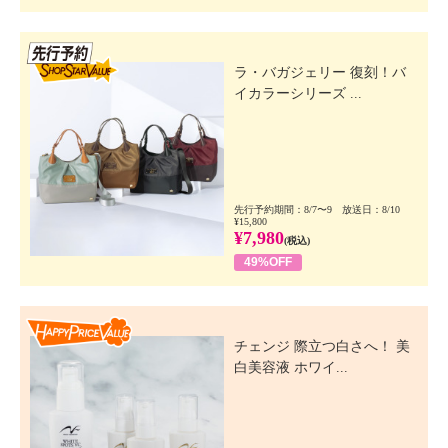
先行SSV
ラ・バガジェリー 復刻！バ
イカラーシリーズ ...
先行予約期間：8/7〜9 放送日：8/10
¥15,800
¥7,980
(税込)
49%OFF
Happy Price Value
チェンジ 際立つ白さへ！ 美
白美容液 ホワイ...