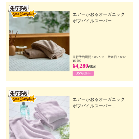
先行SSV
エアーかおるオーガニック
ボブパイルスーパー...
先行予約期間：8/7〜11 放送日：8/12
¥6,600
¥4,280
(税込)
35%OFF
先行SSV
エアーかおるオーガニック
ボブパイルスーパー...