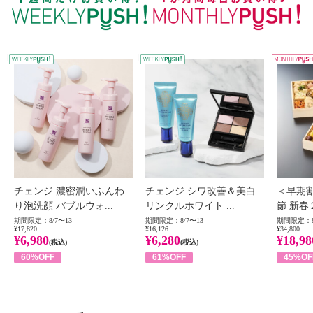
WEEKLY PUSH
W
チェンジ 濃密潤いふんわ
チェンジ シワ改善＆美白
＜早期
り泡洗顔 バブルウォ...
リンクルホワイト ...
節 新春
期間限定：8/7〜13
期間限定：8/7〜13
期間限定：8
¥17,820
¥16,126
¥34,800
¥6,980
¥6,280
¥18,98
(税込)
(税込)
60%OFF
61%OFF
45%OF