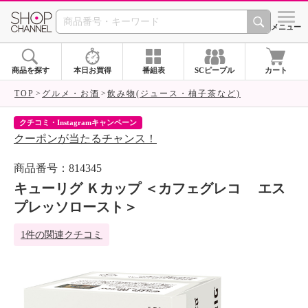
SHOP CHANNEL 
メニュー
商品を探す
本日お買得
番組表
SCピープル
カート
TOP
グルメ・お酒
飲み物(ジュース・柚子茶など)
クチコミ・Instagramキャンペーン
ネ
クーポンが当たるチャンス！
ネ
商品番号：814345
キューリグ Ｋカップ ＜カフェグレコ エス
プレッソロースト＞
1件の関連クチコミ