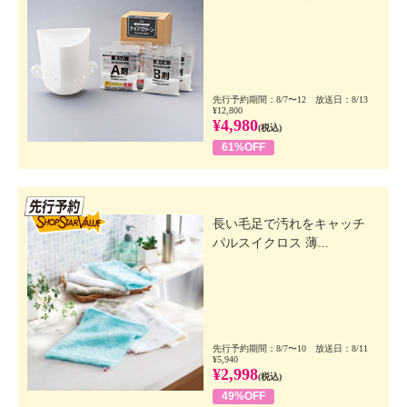
先行予約期間：8/7〜12 放送日：8/13
¥12,800
¥4,980
(税込)
61%OFF
先行SSV
長い毛足で汚れをキャッチ
パルスイクロス 薄...
先行予約期間：8/7〜10 放送日：8/11
¥5,940
¥2,998
(税込)
49%OFF