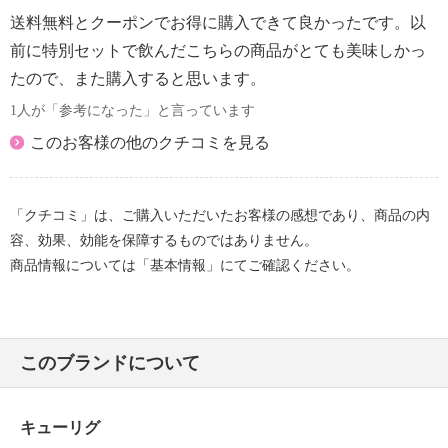
・国内
送料無料とクーポンでお得に購入できて良かったです。以
前に特別セットで飲んだこちらの商品がとても美味しかっ
【アレルギー表示一覧】
表示しているアレルギー物質は、特定原材料を対象に
たので、また購入すると思います。
しています。
1人が「参考になった」と言っています
＜カフェグレコ エスプレッソロースト＞
このお客様の他のクチコミを見る
■アレルギー表示：なし
■コンタミネーション注意喚起表示：なし
「クチコミ」は、ご購入いただいたお客様の感想であり、商品の内
容、効果、効能を保障するものではありません。
商品情報については「基本情報」にてご確認ください。
このブランドについて
キューリグ