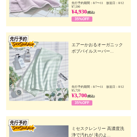
先行予約期間：8/7〜11 放送日：8/12
¥7,590
¥4,930
(税込)
35%OFF
先行SSV
エアーかおるオーガニック
ボブパイルスーパー...
先行予約期間：8/7〜11 放送日：8/12
¥5,720
¥3,700
(税込)
35%OFF
先行SSV
ミセスクレンリー 高濃度洗
浄で汚れが 滝のよ...