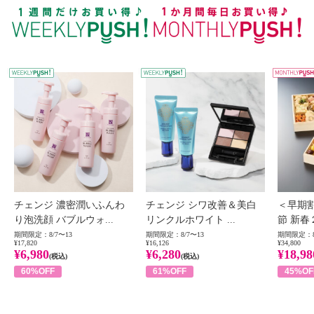
WEEKLY PUSH
W
チェンジ 濃密潤いふんわ
チェンジ シワ改善＆美白
＜早期
り泡洗顔 バブルウォ...
リンクルホワイト ...
節 新春
期間限定：8/7〜13
期間限定：8/7〜13
期間限定：8
¥17,820
¥16,126
¥34,800
¥6,980
¥6,280
¥18,98
(税込)
(税込)
60%OFF
61%OFF
45%OF