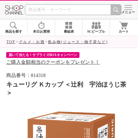
SHOP CHANNEL 
メニュー
商品を探す
本日お買得
番組表
SCピープル
カート
TOP
グルメ・お酒
飲み物(ジュース・柚子茶など)
届いて当たる！サプライズBOXキャンペーン
ク
ご購入金額相当のクーポンをプレゼント！
ク
商品番号：814318
キューリグ Ｋカップ ＜辻利 宇治ほうじ茶
＞