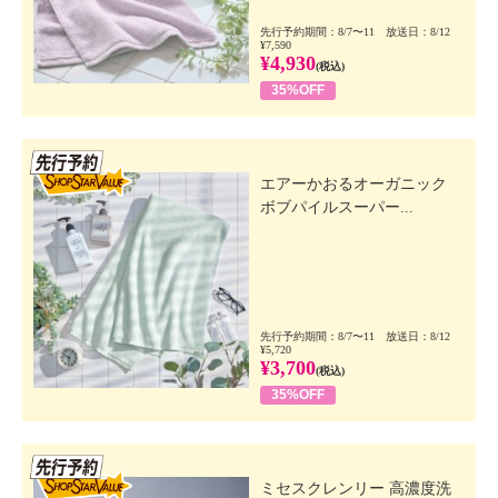
先行予約期間：8/7〜11 放送日：8/12
¥7,590
¥4,930
(税込)
35%OFF
先行SSV
エアーかおるオーガニック
ボブパイルスーパー...
先行予約期間：8/7〜11 放送日：8/12
¥5,720
¥3,700
(税込)
35%OFF
先行SSV
ミセスクレンリー 高濃度洗