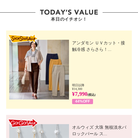
表示しているアレルギー物質は、特定原材料を対象に
しています。
本日のイチオシ！
＜辻利宇治ほうじ茶＞
■アレルギー表示：なし
SHOP STAR VALUE
■コンタミネーション注意喚起表示：なし
アンダモン ＵＶカット・接
触冷感 さらさら！...
明日以降
¥14,300
¥7,990
(税込)
44%OFF
GO! GO! VALUE
オルウィズ 大珠 無核淡水バ
ロックパール ス...