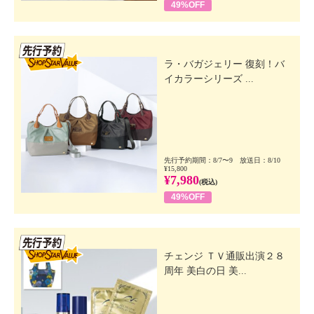
49%OFF
先行SSV
ラ・バガジェリー 復刻！バ
イカラーシリーズ ...
先行予約期間：8/7〜9 放送日：8/10
¥15,800
¥7,980
(税込)
49%OFF
先行SSV
チェンジ ＴＶ通販出演２８
周年 美白の日 美...