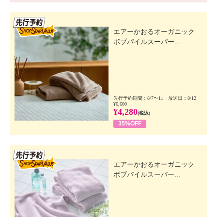
先行SSV
エアーかおるオーガニック
ボブパイルスーパー...
先行予約期間：8/7〜11 放送日：8/12
¥6,600
¥4,280
(税込)
35%OFF
先行SSV
エアーかおるオーガニック
ボブパイルスーパー...