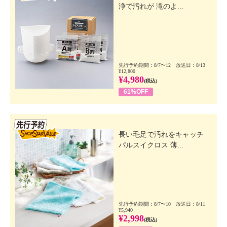
浄で汚れが 滝のよ...
先行予約期間：8/7〜12 放送日：8/13
¥12,800
¥4,980
(税込)
61%OFF
先行SSV
長い毛足で汚れをキャッチ
パルスイクロス 薄...
先行予約期間：8/7〜10 放送日：8/11
¥5,940
¥2,998
(税込)