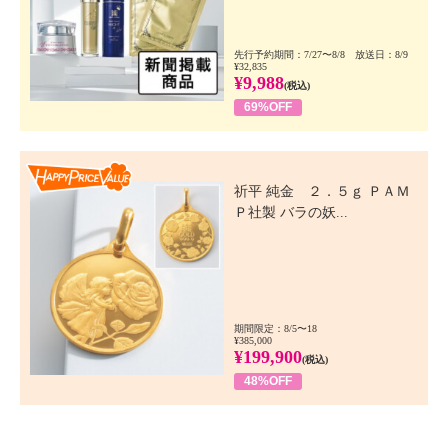
先行予約期間：7/27〜8/8 放送日：8/9
¥32,835
¥9,988
(税込)
69%OFF
Happy Price Value
祈平 純金 ２．５ｇ ＰＡＭ
Ｐ社製 バラの妖...
期間限定：8/5〜18
¥385,000
¥199,900
(税込)
48%OFF