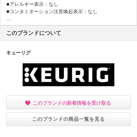
■アレルギー表示：なし
■コンタミネーション注意喚起表示：なし
このブランドについて
【原材料】
・茶（ほうじ茶（日本））
【保存方法】
キューリグ
・直射日光、高温多湿を避けて保存
【期限表示】
・開封前：商品記載の通り
【同梱書類】
・なし
【注意事項】
・抽出には専用機器をご使用下さい。
このブランドの新着情報を受け取る
【加工地、原産国（地）】
＜加工地＞
このブランドの商品一覧を見る
・国内
【アレルギー表示一覧】