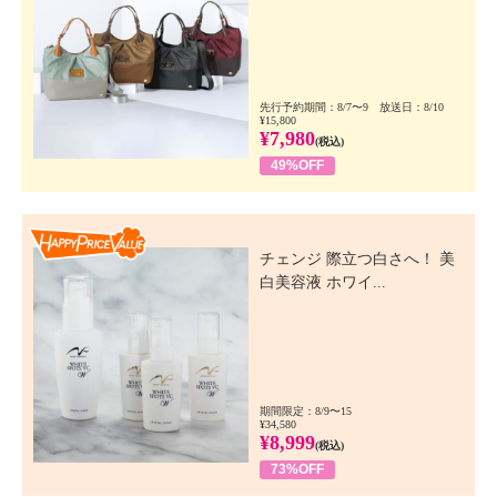
先行予約期間：8/7〜9 放送日：8/10
¥15,800
¥7,980
(税込)
49%OFF
Happy Price Value
チェンジ 際立つ白さへ！ 美
白美容液 ホワイ...
期間限定：8/9〜15
¥34,580
¥8,999
(税込)
73%OFF