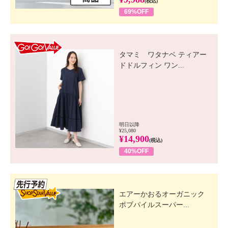
(税込)
69%OFF
GO! GO! VALUE
タマミ ワタナベ ティアー
ドドルフィン ワン...
明日以降
¥25,080
¥14,900
(税込)
40%OFF
先行SSV
エアーかおるオーガニック
ボブパイルスーパー...