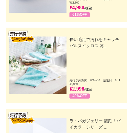
¥12,800
¥4,980
(税込)
61%OFF
先行SSV
長い毛足で汚れをキャッチ
パルスイクロス 薄...
先行予約期間：8/7〜10 放送日：8/11
¥5,940
¥2,998
(税込)
49%OFF
先行SSV
ラ・バガジェリー 復刻！バ
イカラーシリーズ ...