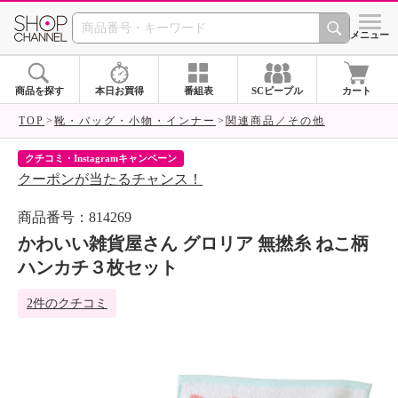
SHOP CHANNEL 
メニュー
商品を探す
本日お買得
番組表
SCピープル
カート
TOP
靴・バッグ・小物・インナー
関連商品／その他
クチコミ・Instagramキャンペーン
ネ
クーポンが当たるチャンス！
ネ
商品番号：814269
かわいい雑貨屋さん グロリア 無撚糸 ねこ柄
ハンカチ３枚セット
2件のクチコミ