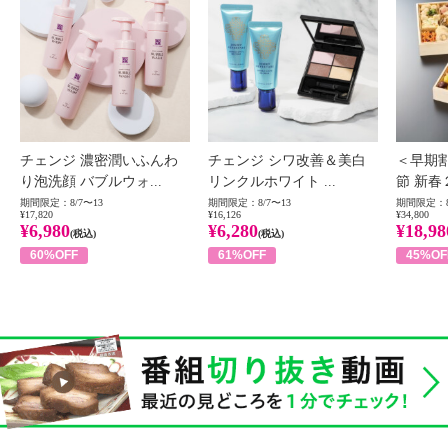
チェンジ 濃密潤いふんわ
チェンジ シワ改善＆美白
＜早期
り泡洗顔 バブルウォ...
リンクルホワイト ...
節 新春
期間限定：8/7〜13
期間限定：8/7〜13
期間限定：8
¥17,820
¥16,126
¥34,800
¥6,980
¥6,280
¥18,98
(税込)
(税込)
60%OFF
61%OFF
45%OF