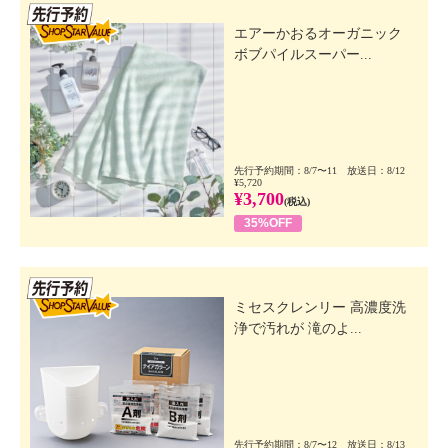
先行SSV
エアーかおるオーガニック
ボブパイルスーパー...
先行予約期間：8/7〜11 放送日：8/12
¥5,720
¥3,700
(税込)
35%OFF
先行SSV
ミセスクレンリー 高濃度洗
浄で汚れが 滝のよ...
先行予約期間：8/7〜12 放送日：8/13