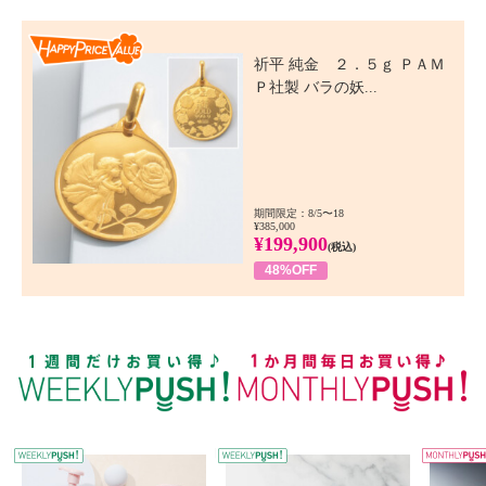
Happy Price Value
祈平 純金 ２．５ｇ ＰＡＭ
Ｐ社製 バラの妖...
期間限定：8/5〜18
¥385,000
¥199,900
(税込)
48%OFF
WEEKLY PUSH
W