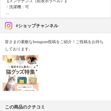
【メンテナンス（絵表示ラベル）】
・洗濯機：可
・漂白処理：酸素系漂白可（塩素系漂白は不可）
・タンブル乾燥：可（低温）
・自然乾燥：日陰の吊り干し
#ショップチャンネル
・アイロン仕上げ：不可
・ドライクリーニング：石油系ドライクリーニング可
皆さまの素敵なInstagram投稿をご紹介！ご投稿をお待ち
・ウエットクリーニング：可
【個体差あり】
しております。
・個体差あり
【原産国（地）】
・中国製
この商品のクチコミ