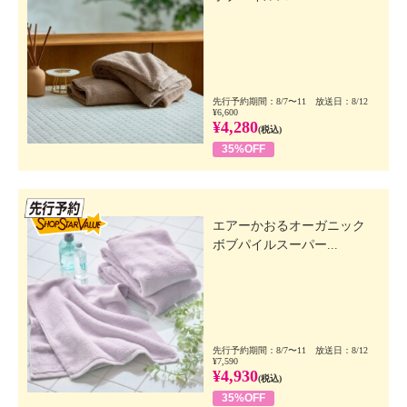
先行予約期間：8/7〜11 放送日：8/12
¥6,600
¥4,280
(税込)
35%OFF
先行SSV
エアーかおるオーガニック
ボブパイルスーパー...
先行予約期間：8/7〜11 放送日：8/12
¥7,590
¥4,930
(税込)
35%OFF