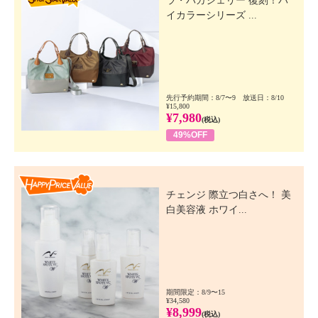
ラ・バガジェリー 復刻！バ
イカラーシリーズ ...
先行予約期間：8/7〜9 放送日：8/10
¥15,800
¥7,980
(税込)
49%OFF
Happy Price Value
チェンジ 際立つ白さへ！ 美
白美容液 ホワイ...
期間限定：8/9〜15
¥34,580
¥8,999
(税込)