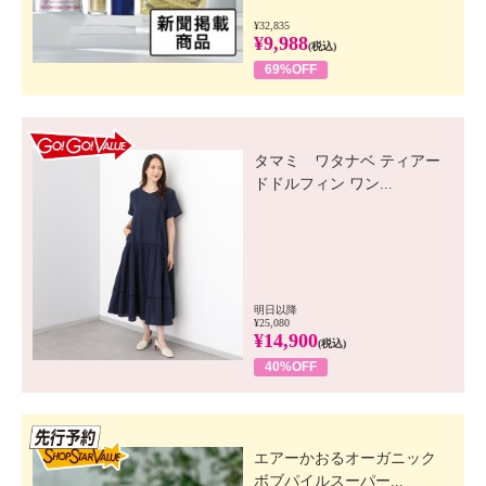
¥32,835
¥9,988
(税込)
69%OFF
GO! GO! VALUE
タマミ ワタナベ ティアー
ドドルフィン ワン...
明日以降
¥25,080
¥14,900
(税込)
40%OFF
先行SSV
エアーかおるオーガニック
ボブパイルスーパー...