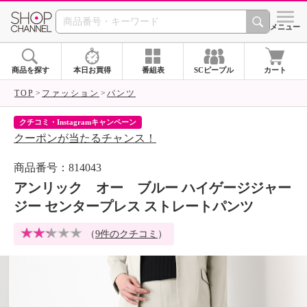
SHOP CHANNEL 
メニュー
商品を探す
本日お買得
番組表
SCピープル
カート
TOP
ファッション
パンツ
クチコミ・Instagramキャンペーン
ネ
クーポンが当たるチャンス！
ネ
商品番号：814043
アンリック オー ブルー ハイゲージジャー
ジー センタープレス ストレートパンツ
（
9件のクチコミ
）