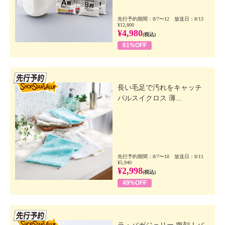
先行予約期間：8/7〜12 放送日：8/13
¥12,800
¥4,980
(税込)
61%OFF
先行SSV
長い毛足で汚れをキャッチ
パルスイクロス 薄...
先行予約期間：8/7〜10 放送日：8/11
¥5,940
¥2,998
(税込)
49%OFF
先行SSV