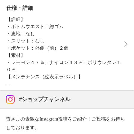
感のあるはき心地です。後ろヒップに飾り玉縁ポケッ
仕様・詳細
トを配すことで腰高効果も狙いました。
【詳細】
・ボトムウエスト：総ゴム
・裏地：なし
・スリット：なし
・ポケット：外側（前）２個
【素材】
・レーヨン４７％、ナイロン４３％、ポリウレタン１
０％
【メンテナンス（絵表示ラベル）】
・手洗い：可
・漂白処理：塩素系・酸素系漂白不可
・タンブル乾燥：不可
#ショップチャンネル
・自然乾燥：日陰の吊り干し
・アイロン仕上げ：可（低温）
皆さまの素敵なInstagram投稿をご紹介！ご投稿をお待ち
・ドライクリーニング：石油系ドライクリーニング可
・ウエットクリーニング：可
しております。