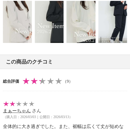
【メンテナンス（ケアラベル）】
・長時間照射による変退色注意
・単品洗い
・ネット使用
【原産国（地）】
・ミャンマー製
この商品のクチコミ
総合評価
（9）
まぁーちゃん
さん
（購入日：2026/03/03｜公開日：2026/03/13）
全体的に大き過ぎでした。また、裾幅は広くて丈が短めな