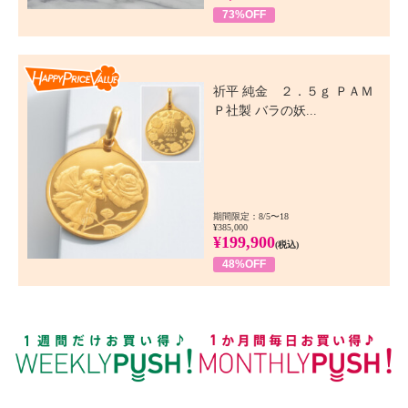
73%OFF
Happy Price Value
祈平 純金 ２．５ｇ ＰＡＭ
Ｐ社製 バラの妖...
期間限定：8/5〜18
¥385,000
¥199,900
(税込)
48%OFF