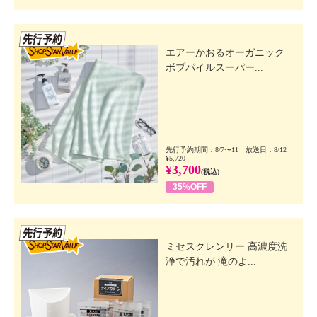
先行SSV
エアーかおるオーガニック
ボブパイルスーパー...
先行予約期間：8/7〜11 放送日：8/12
¥5,720
¥3,700
(税込)
35%OFF
先行SSV
ミセスクレンリー 高濃度洗
浄で汚れが 滝のよ...