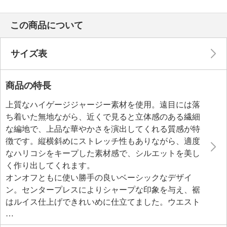
この商品について
サイズ表
商品の特長
上質なハイゲージジャージー素材を使用。遠目には落
ち着いた無地ながら、近くで見ると立体感のある繊細
な編地で、上品な華やかさを演出してくれる質感が特
徴です。縦横斜めにストレッチ性もありながら、適度
なハリコシをキープした素材感で、シルエットを美し
く作り出してくれます。
オンオフともに使い勝手の良いベーシックなデザイ
ン。センタープレスによりシャープな印象を与え、裾
はルイス仕上げできれいめに仕立てました。ウエスト
は総ゴム仕様ながら、フロントにはギャザーを寄せ
ず、すっきり感を演出。プルオンタイプでリラックス