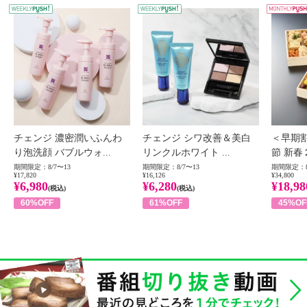
WEEKLY PUSH
W
チェンジ 濃密潤いふんわ
チェンジ シワ改善＆美白
＜早期
り泡洗顔 バブルウォ...
リンクルホワイト ...
節 新春
期間限定：8/7〜13
期間限定：8/7〜13
期間限定：8
¥17,820
¥16,126
¥34,800
¥6,980
¥6,280
¥18,98
(税込)
(税込)
60%OFF
61%OFF
45%OF