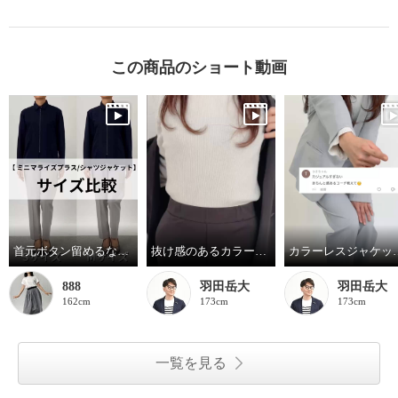
この商品のショート動画
首元ボタン留めるなら・・・
抜け感のあるカラーレスダブルジャケット着心地最高
カラーレスジャケット全色
888
羽田岳大
羽田岳大
162cm
173cm
173cm
一覧を見る