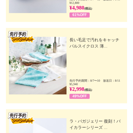
¥12,800
¥4,980
(税込)
61%OFF
先行SSV
長い毛足で汚れをキャッチ
パルスイクロス 薄...
先行予約期間：8/7〜10 放送日：8/11
¥5,940
¥2,998
(税込)
49%OFF
先行SSV
ラ・バガジェリー 復刻！バ
イカラーシリーズ ...