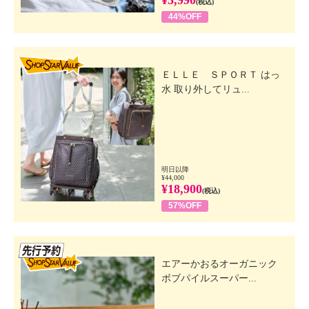
(税込)
44%OFF
SHOP STAR VALUE
ＥＬＬＥ ＳＰＯＲＴ はっ
水 取り外してリュ...
明日以降
¥44,000
¥18,900
(税込)
57%OFF
先行SSV
エアーかおるオーガニック
ボブパイルスーパー...