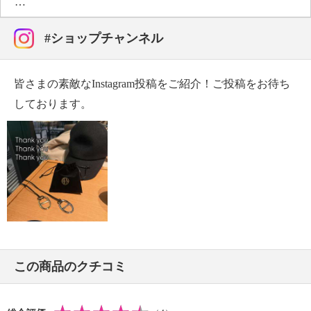
・高さ（厚み）：約２ｃｍ
＜搭乗券風プレート＞
・タテ：約１５ｃｍ
#ショップチャンネル
・ヨコ：約５ｃｍ
・高さ（厚み）：約２．８ｍｍ
皆さまの素敵なInstagram投稿をご紹介！ご投稿をお待ち
＜ヘッドホン＞
・タテ：約７．５ｃｍ
しております。
・ヨコ：約３．５ｃｍ
・高さ（厚み）：約２ｃｍ
＜編み込みロープ＞
・タテ：約１９ｃｍ
・ヨコ：約１．７ｃｍ
・高さ（厚み）：約１ｃｍ
【重さ】
・［バックパック］約２２．２ｇ、［搭乗券風プレー
ト］約１９．８ｇ、［ヘッドホン］約７．９ｇ、［編
この商品のクチコミ
み込みロープ］約５ｇ
【個体差あり】
・個体差あり