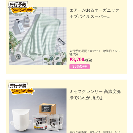
先行SSV
エアーかおるオーガニック
ボブパイルスーパー...
先行予約期間：8/7〜11 放送日：8/12
¥5,720
¥3,700
(税込)
35%OFF
先行SSV
ミセスクレンリー 高濃度洗
浄で汚れが 滝のよ...
先行予約期間：8/7〜12 放送日：8/13