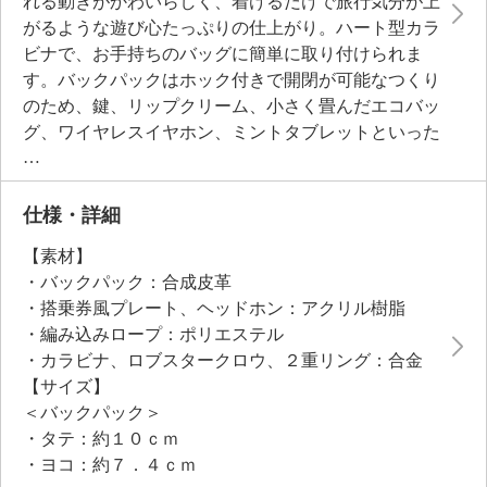
れる動きがかわいらしく、着けるだけで旅行気分が上
がるような遊び心たっぷりの仕上がり。ハート型カラ
ビナで、お手持ちのバッグに簡単に取り付けられま
す。バックパックはホック付きで開閉が可能なつくり
のため、鍵、リップクリーム、小さく畳んだエコバッ
グ、ワイヤレスイヤホン、ミントタブレットといった
小物を収納できます。モノトーンのバッグに合わせる
とチャームの色や形が際立ち、さらにおしゃれ感をプ
ラス。かわいらしさとおしゃれのちょうど良いバラン
仕様・詳細
スを演出してくれるアイテムです。
【素材】
・バックパック：合成皮革
・搭乗券風プレート、ヘッドホン：アクリル樹脂
・編み込みロープ：ポリエステル
・カラビナ、ロブスタークロウ、２重リング：合金
【サイズ】
＜バックパック＞
・タテ：約１０ｃｍ
・ヨコ：約７．４ｃｍ