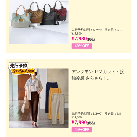
先行予約期間：8/7〜9 放送日：8/10
¥15,800
¥7,980
(税込)
49%OFF
先行SSV
アンダモン ＵＶカット・接
触冷感 さらさら！...
先行予約期間：8/2〜7 放送日：8/8
¥14,300
¥7,990
(税込)
44%OFF