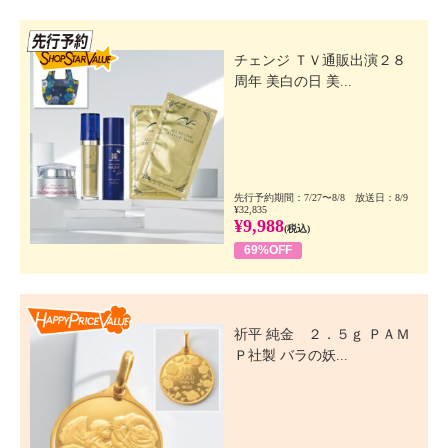
先行SSV
チェンジ ＴＶ通販出演２８
周年 美白の日 美...
先行予約期間：7/27〜8/8 放送日：8/9
¥32,835
¥9,988
(税込)
69%OFF
Happy Price Value
祈平 純金 ２．５ｇ ＰＡＭ
Ｐ社製 バラの妖...