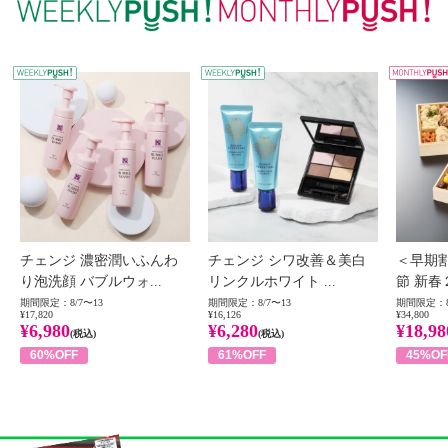
WEEKLY PUSH
W
チェンジ 濃密潤いふんわ
チェンジ シワ改善＆美白
＜早期
り泡洗顔 バブルウォ...
リンクルホワイト ...
節 新春
期間限定：8/7〜13
期間限定：8/7〜13
期間限定：8
¥17,820
¥16,126
¥34,800
¥6,980
¥6,280
¥18,98
(税込)
(税込)
60%OFF
61%OFF
45%OF