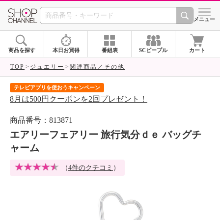
SHOP CHANNEL 
メニュー
商品を探す
本日お買得
番組表
SCピープル
カート
TOP
ジュエリー
関連商品／その他
テレビアプリを使おうキャンペーン
届
8月は500円クーポンを2回プレゼント！
ご
商品番号：813871
エアリーフェアリー 旅行気分ｄｅ バッグチ
ャーム
（
4件のクチコミ
）