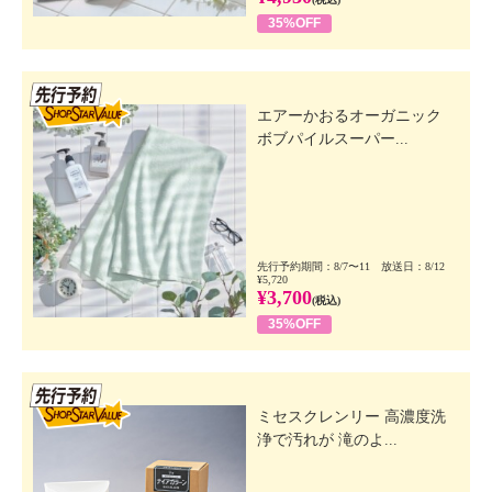
35%OFF
先行SSV
エアーかおるオーガニック
ボブパイルスーパー...
先行予約期間：8/7〜11 放送日：8/12
¥5,720
¥3,700
(税込)
35%OFF
先行SSV
ミセスクレンリー 高濃度洗
浄で汚れが 滝のよ...