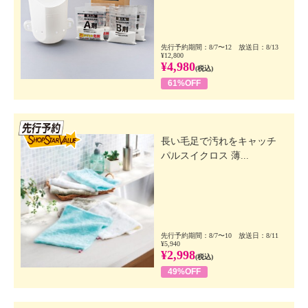
先行予約期間：8/7〜12 放送日：8/13
¥12,800
¥4,980
(税込)
61%OFF
先行SSV
長い毛足で汚れをキャッチ
パルスイクロス 薄...
先行予約期間：8/7〜10 放送日：8/11
¥5,940
¥2,998
(税込)
49%OFF