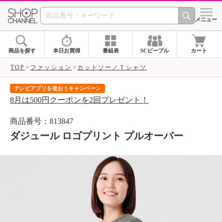
SHOP CHANNEL 
メニュー
商品を探す
本日お買得
番組表
SCピープル
カート
TOP
ファッション
カットソー／Ｔシャツ
テレビアプリを使おうキャンペーン
届
8月は500円クーポンを2回プレゼント！
ご
商品番号：813847
ダジュール ロゴプリント プルオーバー