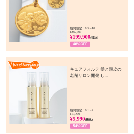
期間限定：8/5〜18
¥385,000
¥199,900
(税込)
48%OFF
Happy Price Value
キュアフォルテ 髪と頭皮の
老舗サロン開発 し...
期間限定：8/1〜7
¥13,200
¥5,990
(税込)
54%OFF