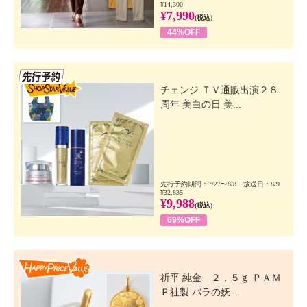
¥14,300
¥7,990
(税込)
44%OFF
先行SSV
チェンジ ＴＶ通販出演２８
周年 美白の日 美...
先行予約期間：7/27〜8/8 放送日：8/9
¥32,835
¥9,988
(税込)
69%OFF
Happy Price Value
祈平 純金 ２．５ｇ ＰＡＭ
Ｐ社製 バラの妖...