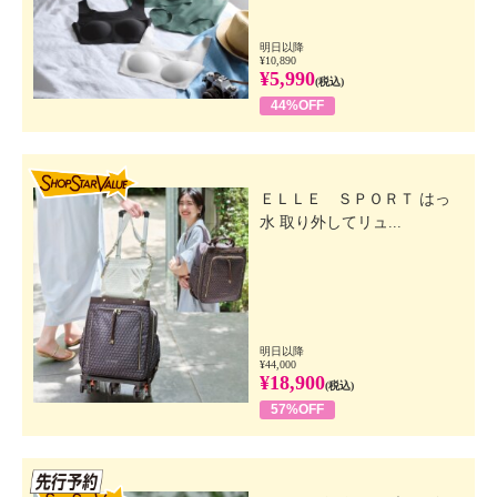
明日以降
¥10,890
¥5,990
(税込)
44%OFF
SHOP STAR VALUE
ＥＬＬＥ ＳＰＯＲＴ はっ
水 取り外してリュ...
明日以降
¥44,000
¥18,900
(税込)
57%OFF
先行SSV