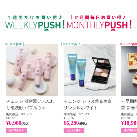
WEEKLY PUSH
W
チェンジ 濃密潤いふんわ
チェンジ シワ改善＆美白
＜早期
り泡洗顔 バブルウォ...
リンクルホワイト ...
節 新春
期間限定：8/7〜13
期間限定：8/7〜13
期間限定：8
¥17,820
¥16,126
¥34,800
¥6,980
¥6,280
¥18,98
(税込)
(税込)
60%OFF
61%OFF
45%OF