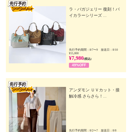
先行SSV
ラ・バガジェリー 復刻！バ
イカラーシリーズ ...
先行予約期間：8/7〜9 放送日：8/10
¥15,800
¥7,980
(税込)
49%OFF
先行SSV
アンダモン ＵＶカット・接
触冷感 さらさら！...
先行予約期間：8/2〜7 放送日：8/8