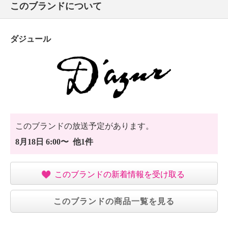
このブランドについて
・自然乾燥：日陰の吊り干し
・アイロン仕上げ：可（中温）
・ドライクリーニング：石油系ドライクリーニング可
ダジュール
・ウエットクリーニング：可
【個体差あり】
・個体差あり
【原産国（地）】
・中国製
このブランドの放送予定があります。
8月18日 6:00〜 他1件
このブランドの新着情報を受け取る
このブランドの商品一覧を見る