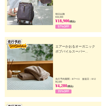
明日以降
¥44,000
¥18,900
(税込)
57%OFF
先行SSV
エアーかおるオーガニック
ボブパイルスーパー...
先行予約期間：8/7〜11 放送日：8/12
¥6,600
¥4,280
(税込)
35%OFF
先行SSV