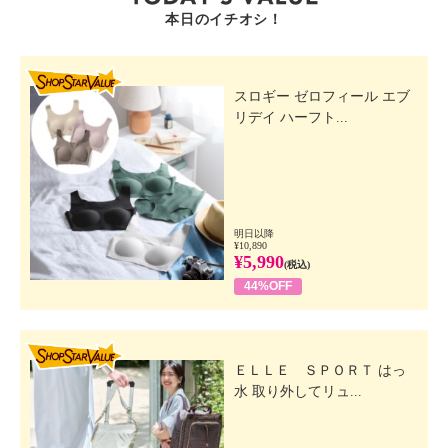
本日のイチオシ！
SHOP STAR VALUE
スロギー ゼロフィール エブ
リデイ ハーフト...
明日以降
¥10,890
¥5,990
(税込)
44%OFF
SHOP STAR VALUE
ＥＬＬＥ ＳＰＯＲＴ はっ
水 取り外してリュ...