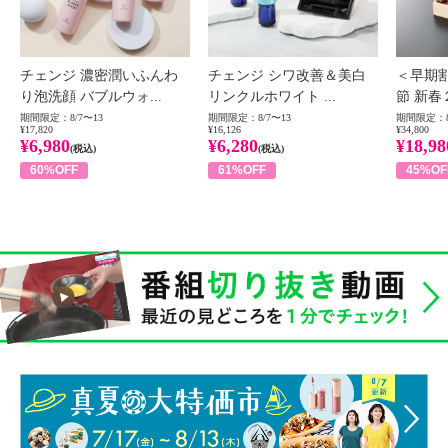
チェンジ 濃密潤いふんわ
チェンジ シワ改善＆美白
＜早期
り泡洗顔 バブルウォ...
リンクルホワイト ...
節 新春
期間限定：8/7〜13
期間限定：8/7〜13
期間限定：8
¥17,820
¥16,126
¥34,800
¥6,980
¥6,280
¥18,98
(税込)
(税込)
60%OFF
61%OFF
45%OF