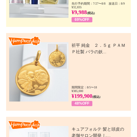
先行予約期間：7/27〜8/8 放送日：8/9
¥32,835
¥9,988
(税込)
69%OFF
Happy Price Value
祈平 純金 ２．５ｇ ＰＡＭ
Ｐ社製 バラの妖...
期間限定：8/5〜18
¥385,000
¥199,900
(税込)
48%OFF
Happy Price Value
キュアフォルテ 髪と頭皮の
老舗サロン開発 し...