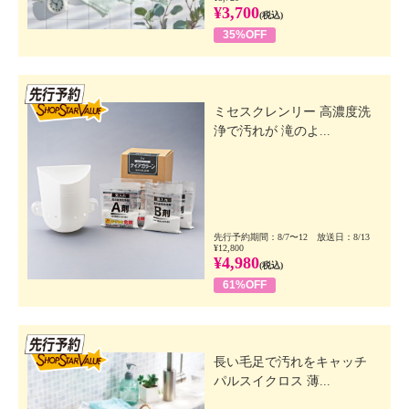
¥3,700
(税込)
35%OFF
先行SSV
ミセスクレンリー 高濃度洗
浄で汚れが 滝のよ...
先行予約期間：8/7〜12 放送日：8/13
¥12,800
¥4,980
(税込)
61%OFF
先行SSV
長い毛足で汚れをキャッチ
パルスイクロス 薄...