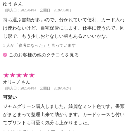
ゆう
さん
・外側：ポリエステル
（購入日：2026/04/14｜公開日：2026/05/01）
【サイズ】
・約縦１５．７ｃｍ×横２１ｃｍ
持ち運ぶ書類が多いので、分かれていて便利。カード入れ
【重さ】
は使わないけど、自宅保管にします。仕事に使うので、同
・約３２ｇ
じ形で、もう少しおとなしい柄もあるといいかな。
【原産国（地）】
1 人が「参考になった」と言っています
・中国製
このお客様の他のクチコミを見る
オリ--ブ
さん
（購入日：2026/04/14｜公開日：2026/04/24）
可愛い
ジャムグリーン購入しました。綺麗なミント色です。書類
がまとまって整理出来て助かります。カードケースも付い
てプリントも可愛く気分も上がりました。