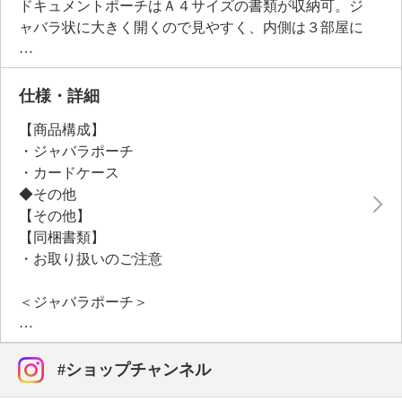
ドキュメントポーチはＡ４サイズの書類が収納可。ジ
ャバラ状に大きく開くので見やすく、内側は３部屋に
分かれており、ポケットを豊富に配した整理整頓しや
すいつくり。自宅でバラバラになりがちな書類やカー
ド類をまとめて収納しておけば、必要な時に慌てずに
仕様・詳細
安心。持ち手付きで、持ち歩きにも便利です。※ドキ
【商品構成】
ュメントポーチはパソコンバッグではありません。耐
・ジャバラポーチ
衝撃性はありません。
・カードケース
◆その他
【その他】
【同梱書類】
・お取り扱いのご注意
＜ジャバラポーチ＞
【詳細】
・開口部：ダブルファスナー
・ポケット（外側）：スナップ付１個、ファスナー付
#ショップチャンネル
１個