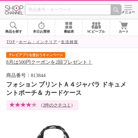
SHOP CHANNEL 
メニュー
商品を探す
本日お買得
番組表
SCピープル
カート
TOP
ホーム・インテリア
生活雑貨
テレビアプリを使おうキャンペーン
届
8月は500円クーポンを2回プレゼント！
ご
商品番号：813844
フォション プリントＡ４ジャバラ ドキュメ
ントポーチ＆ カードケース
（
3件のクチコミ
）