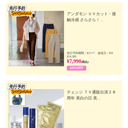
先行SSV
アンダモン ＵＶカット・接
触冷感 さらさら！...
先行予約期間：8/2〜7 放送日：8/8
¥14,300
¥7,990
(税込)
44%OFF
先行SSV
チェンジ ＴＶ通販出演２８
周年 美白の日 美...