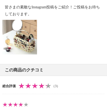
・ポケット（内側）：オープン２個、ファスナー付２
皆さまの素敵なInstagram投稿をご紹介！ご投稿をお待ち
個
・ハンドル：あり
しております。
【素材】
・外側：ポリエステル
・内側：ポリエステル
【サイズ】
・約縦２４ｃｍ×横３４ｃｍ×厚み３ｃｍ
・ハンドル立ち上がり：約９ｃｍ
【重さ】
・約３２０ｇ
【原産国（地）】
この商品のクチコミ
・中国製
＜カードケース＞
総合評価
（3）
【詳細】
・カード収納枚数：１０枚
・ポケット（外側）：オープン１個
【素材】