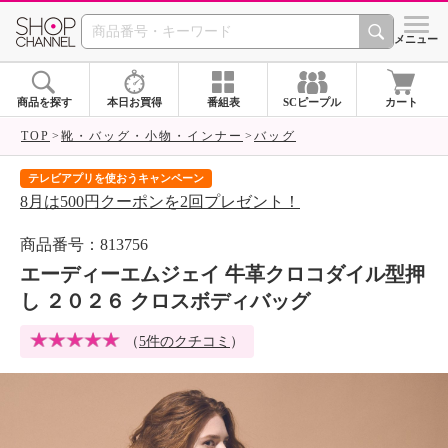
SHOP CHANNEL 
メニュー
商品を探す
本日お買得
番組表
SCピープル
カート
TOP
靴・バッグ・小物・インナー
バッグ
テレビアプリを使おうキャンペーン
届
8月は500円クーポンを2回プレゼント！
ご
商品番号：813756
エーディーエムジェイ 牛革クロコダイル型押
し ２０２６ クロスボディバッグ
（
5件のクチコミ
）