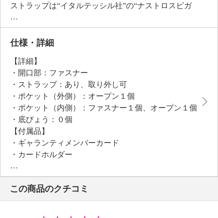
ストラップは“イタルテッシル社”の“ナストロスピガ
ートヴァーグ”を採用。お手持ちのストラップに付け
替えることもでき、スタイリングの変化を楽しめま
す。
仕様・詳細
【詳細】
・開口部：ファスナー
・ストラップ：あり、取り外し可
・ポケット（外側）：オープン１個
・ポケット（内側）：ファスナー１個、オープン１個
・底びょう：０個
【付属品】
・ギャランティメンバーカード
・カードホルダー
・ナスカン付きストラップ
【素材】
この商品のクチコミ
・外側：牛革
・内側：レーヨン、牛革
・ストラップ：綿、アセテート、ポリエステル、牛革