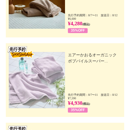
先行予約期間：8/7〜11 放送日：8/12
¥6,600
¥4,280
(税込)
35%OFF
先行SSV
エアーかおるオーガニック
ボブパイルスーパー...
先行予約期間：8/7〜11 放送日：8/12
¥7,590
¥4,930
(税込)
35%OFF
先行SSV