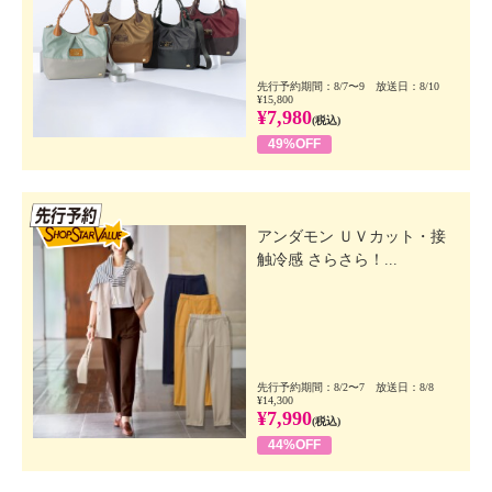
先行予約期間：8/7〜9 放送日：8/10
¥15,800
¥7,980
(税込)
49%OFF
先行SSV
アンダモン ＵＶカット・接
触冷感 さらさら！...
先行予約期間：8/2〜7 放送日：8/8
¥14,300
¥7,990
(税込)
44%OFF