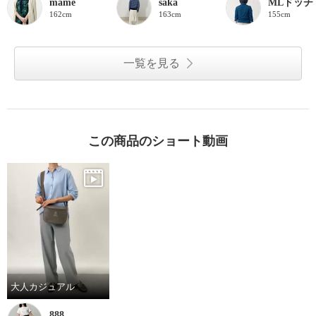
mame
saka
MLドッチ
162cm
163cm
155cm
一覧を見る
この商品のショート動画
大人カジュアル
888