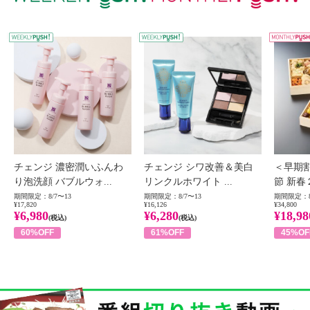
WEEKLY PUSH
W
チェンジ 濃密潤いふんわ
チェンジ シワ改善＆美白
＜早期
り泡洗顔 バブルウォ...
リンクルホワイト ...
節 新春
期間限定：8/7〜13
期間限定：8/7〜13
期間限定：8
¥17,820
¥16,126
¥34,800
¥6,980
¥6,280
¥18,98
(税込)
(税込)
60%OFF
61%OFF
45%OF