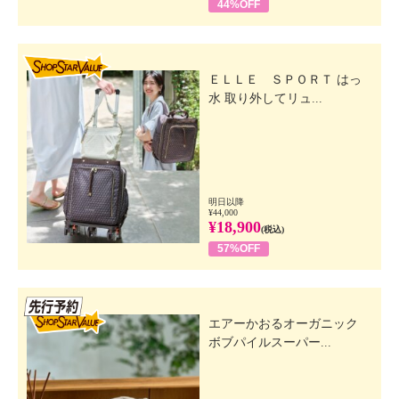
44%OFF
SHOP STAR VALUE
ＥＬＬＥ ＳＰＯＲＴ はっ
水 取り外してリュ...
明日以降
¥44,000
¥18,900
(税込)
57%OFF
先行SSV
エアーかおるオーガニック
ボブパイルスーパー...