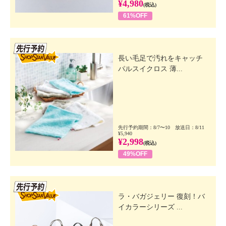
¥4,980
(税込)
61%OFF
先行SSV
長い毛足で汚れをキャッチ
パルスイクロス 薄...
先行予約期間：8/7〜10 放送日：8/11
¥5,940
¥2,998
(税込)
49%OFF
先行SSV
ラ・バガジェリー 復刻！バ
イカラーシリーズ ...