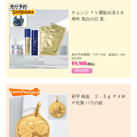
先行SSV
チェンジ ＴＶ通販出演２８
周年 美白の日 美...
先行予約期間：7/27〜8/8 放送日：8/9
¥32,835
¥9,988
(税込)
69%OFF
Happy Price Value
祈平 純金 ２．５ｇ ＰＡＭ
Ｐ社製 バラの妖...