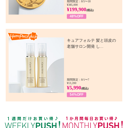
期間限定：8/5〜18
¥385,000
¥199,900
(税込)
48%OFF
Happy Price Value
キュアフォルテ 髪と頭皮の
老舗サロン開発 し...
期間限定：8/1〜7
¥13,200
¥5,990
(税込)
54%OFF