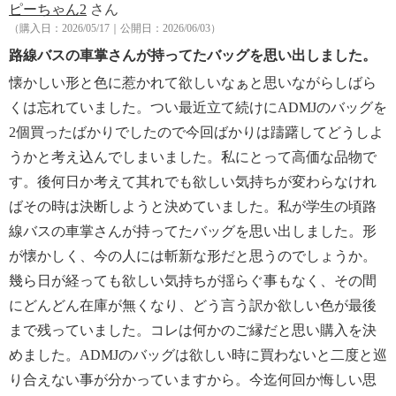
ピーちゃん2
さん
（購入日：2026/05/17｜公開日：2026/06/03）
路線バスの車掌さんが持ってたバッグを思い出しました。
懐かしい形と色に惹かれて欲しいなぁと思いながらしばら
くは忘れていました。つい最近立て続けにADMJのバッグを
2個買ったばかりでしたので今回ばかりは躊躇してどうしよ
うかと考え込んでしまいました。私にとって高価な品物で
す。後何日か考えて其れでも欲しい気持ちが変わらなけれ
ばその時は決断しようと決めていました。私が学生の頃路
線バスの車掌さんが持ってたバッグを思い出しました。形
が懐かしく、今の人には斬新な形だと思うのでしょうか。
幾ら日が経っても欲しい気持ちが揺らぐ事もなく、その間
にどんどん在庫が無くなり、どう言う訳か欲しい色が最後
まで残っていました。コレは何かのご縁だと思い購入を決
めました。ADMJのバッグは欲しい時に買わないと二度と巡
り合えない事が分かっていますから。今迄何回か悔しい思