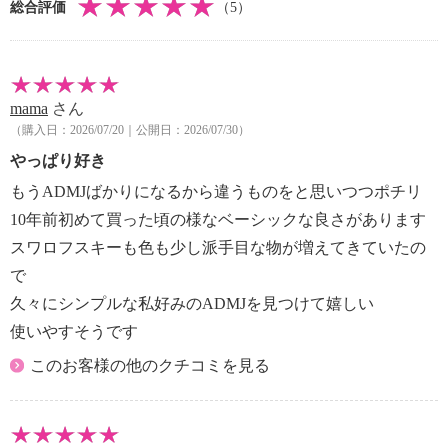
総合評価
（5）
【サイズ】
・約縦１８ｃｍ×最大横２３．５ｃｍ×マチ８ｃｍ
・ストラップ長さ：約１０７ｃｍ
・Ａ４サイズ：不可
mama
さん
【重さ】
（購入日：2026/07/20｜公開日：2026/07/30）
・約５１０ｇ
【メンテナンス】
やっぱり好き
・長時間照射による変退色注意
もうADMJばかりになるから違うものをと思いつつポチリ
・水や汗などによる色落ち、色移り注意
10年前初めて買った頃の様なベーシックな良さがあります
・摩擦による色落ち、色移り注意
スワロフスキーも色も少し派手目な物が増えてきていたの
【個体差あり】
で
・個体差あり
【原産国（地）】
久々にシンプルな私好みのADMJを見つけて嬉しい
・日本製
使いやすそうです
このお客様の他のクチコミを見る