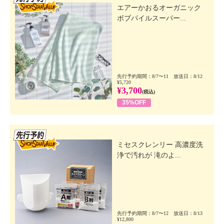
エアーかおるオーガニック
ボブパイルスーパー...
先行予約期間：8/7〜11 放送日：8/12
¥5,720
¥3,700
(税込)
35%OFF
先行SSV
ミセスクレンリー 高濃度洗
浄で汚れが 滝のよ...
先行予約期間：8/7〜12 放送日：8/13
¥12,800