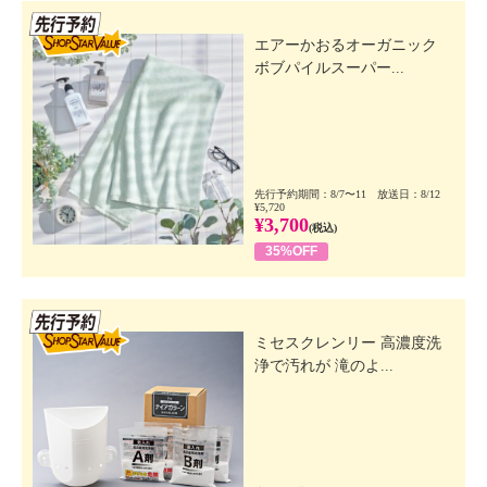
先行SSV
エアーかおるオーガニック
ボブパイルスーパー...
先行予約期間：8/7〜11 放送日：8/12
¥5,720
¥3,700
(税込)
35%OFF
先行SSV
ミセスクレンリー 高濃度洗
浄で汚れが 滝のよ...