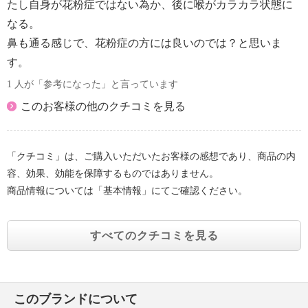
い。
たし自身が花粉症ではない為か、後に喉がカラカラ状態に
・本品は消化吸収されにくい原材料を使用しておりま
なる。
すので、体質によっては多少おなかがゆるくなること
鼻も通る感じで、花粉症の方には良いのでは？と思いま
があります。これは一過性のものですので安心してお
す。
召し上がりください。
1 人が「参考になった」と言っています
【加工地、原産国（地）】
＜加工地＞
このお客様の他のクチコミを見る
・日本
【アレルギー表示一覧】
「クチコミ」は、ご購入いただいたお客様の感想であり、商品の内
表示しているアレルギー物質は、特定原材料を対象に
容、効果、効能を保障するものではありません。
しています。
商品情報については「基本情報」にてご確認ください。
＜鼻・のど甜茶飴＞
■アレルギー表示：なし
■コンタミネーション注意喚起表示：本品は乳、落花
すべてのクチコミを見る
生を含む製品と共通の設備で製造しております。
このブランドについて