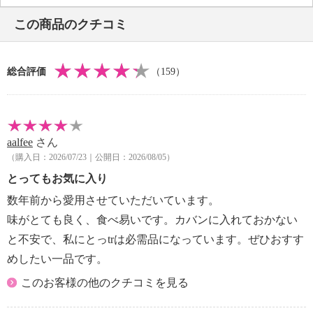
生を含む製品と共通の設備で製造しております。
この商品のクチコミ
＜森下仁丹＞より、甜茶エキスと甘茶エキス、さらに
総合評価
（159）
シームレスカプセル化されたペパーミントオイルとユ
ーカリオイルが入った「鼻・のど甜茶飴」です。潤い
ながら、メントールですっきり爽快感を感じることが
できます。ノンシュガーで甘すぎない味。１粒あたり
aalfee
さん
４．２ｋｃａｌで、脂質０ｇ、糖類０ｇなのもうれし
（購入日：2026/07/23｜公開日：2026/08/05）
いポイント。
とってもお気に入り
【内容】
数年前から愛用させていただいています。
・３８ｇ
味がとても良く、食べ易いです。カバンに入れておかない
【原材料】
と不安で、私にとっtrは必需品になっています。ぜひおすす
・還元パラチノース、甜茶抽出物、ゼラチン、甘茶エ
めしたい一品です。
キス、カンゾウエキス、ジンジャーエキス／香料、甘
味料（アスパルテーム・Ｌ−フェニルアラニン化合
このお客様の他のクチコミを見る
物）、ソルビット、乳化剤（大豆由来）
【保存方法】