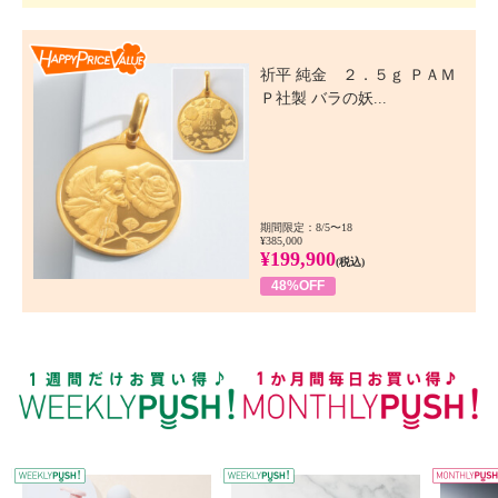
Happy Price Value
祈平 純金 ２．５ｇ ＰＡＭ
Ｐ社製 バラの妖...
期間限定：8/5〜18
¥385,000
¥199,900
(税込)
48%OFF
WEEKLY PUSH
W