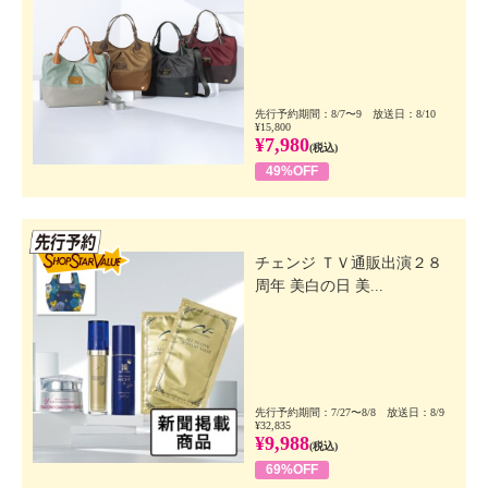
先行予約期間：8/7〜9 放送日：8/10
¥15,800
¥7,980
(税込)
49%OFF
先行SSV
チェンジ ＴＶ通販出演２８
周年 美白の日 美...
先行予約期間：7/27〜8/8 放送日：8/9
¥32,835
¥9,988
(税込)
69%OFF