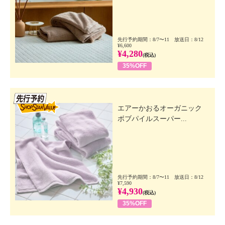
先行予約期間：8/7〜11 放送日：8/12
¥6,600
¥4,280
(税込)
35%OFF
先行SSV
エアーかおるオーガニック
ボブパイルスーパー...
先行予約期間：8/7〜11 放送日：8/12
¥7,590
¥4,930
(税込)
35%OFF