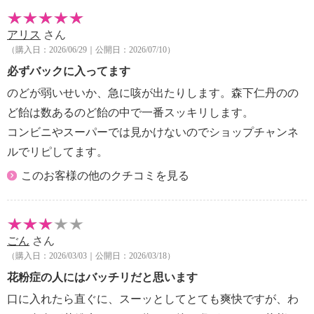
・直射日光、高温、多湿をさけて常温で保管してくだ
さい。
アリス
さん
【期限表示】
（購入日：2026/06/29｜公開日：2026/07/10）
・開封前：商品記載の通り
必ずバックに入ってます
【栄養成分】
のどが弱いせいか、急に咳が出たりします。森下仁丹のの
＜１粒（標準２．１ｇ）当たり＞
ど飴は数あるのど飴の中で一番スッキリします。
・エネルギー：４．２ｋｃａｌ、たんぱく質：０ｇ、
コンビニやスーパーでは見かけないのでショップチャンネ
脂質：０ｇ、炭水化物：２．０ｇ（糖類＝０ｇ）、食
塩相当量：０ｇ
ルでリピしてます。
【同梱書類】
このお客様の他のクチコミを見る
・なし
【注意事項】
・本品は乳、落花生を含む製品と共通の設備で製造し
ております。
ごん
さん
・本品は吸湿しやすいので、飴が外気に触れますと、
（購入日：2026/03/03｜公開日：2026/03/18）
風味の変化や表面が白っぽくなったり、軟らかくなっ
花粉症の人にはバッチリだと思います
たりする場合がございます。開封後はチャックをしっ
口に入れたら直ぐに、スーッとしてとても爽快ですが、わ
かり閉めて保管し、なるべく早くお召し上がりくださ