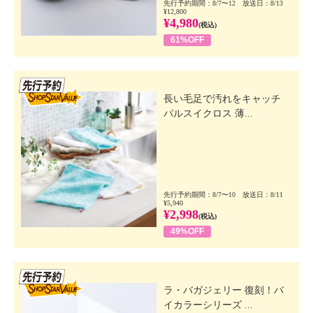
先行予約期間：8/7〜12 放送日：8/13
¥12,800
¥4,980
(税込)
61%OFF
先行SSV
長い毛足で汚れをキャッチ
パルスイクロス 薄...
先行予約期間：8/7〜10 放送日：8/11
¥5,940
¥2,998
(税込)
49%OFF
先行SSV
ラ・バガジェリー 復刻！バ
イカラーシリーズ ...