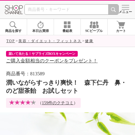
SHOP CHANNEL 
メニュー
商品を探す
本日お買得
番組表
SCピープル
カート
TOP
美容・ダイエット・フィットネス
健康
届いて当たる！サプライズBOXキャンペーン
ク
ご購入金額相当のクーポンをプレゼント！
ク
商品番号：813589
潤いながらすっきり爽快！ 森下仁丹 鼻・
のど甜茶飴 お試しセット
（
159件のクチコミ
）