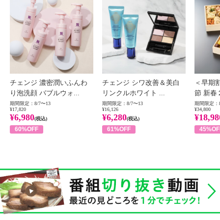
チェンジ 濃密潤いふんわ
チェンジ シワ改善＆美白
＜早期
り泡洗顔 バブルウォ...
リンクルホワイト ...
節 新春
期間限定：8/7〜13
期間限定：8/7〜13
期間限定：8
¥17,820
¥16,126
¥34,800
¥6,980
¥6,280
¥18,98
(税込)
(税込)
60%OFF
61%OFF
45%OF