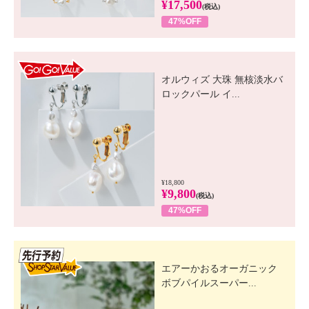
¥17,500
(税込)
47%OFF
GO! GO! VALUE
オルウィズ 大珠 無核淡水バ
ロックパール イ...
¥18,800
¥9,800
(税込)
47%OFF
先行SSV
エアーかおるオーガニック
ボブパイルスーパー...