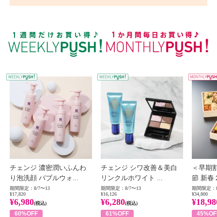
WEEKLY PUSH
W
チェンジ 濃密潤いふんわ
チェンジ シワ改善＆美白
＜早期
り泡洗顔 バブルウォ...
リンクルホワイト ...
節 新春
期間限定：8/7〜13
期間限定：8/7〜13
期間限定：8
¥17,820
¥16,126
¥34,800
¥6,980
¥6,280
¥18,98
(税込)
(税込)
60%OFF
61%OFF
45%OF