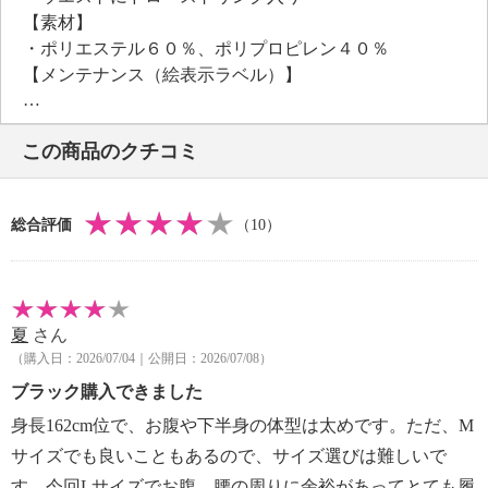
【素材】
・ポリエステル６０％、ポリプロピレン４０％
【メンテナンス（絵表示ラベル）】
・洗濯機：可
・漂白処理：塩素系・酸素系漂白不可
この商品のクチコミ
・タンブル乾燥：不可
・自然乾燥：日陰の吊り干し
・アイロン仕上げ：可（低温）
総合評価
（10）
・ドライクリーニング：不可
・ウエットクリーニング：可
【メンテナンス（ケアラベル）】
・水や汗などによる色落ち、色移り注意
夏
さん
・摩擦による色落ち、色移り注意
（購入日：2026/07/04｜公開日：2026/07/08）
・ネット使用
・無蛍光洗剤使用
ブラック購入できました
【原産国（地）】
身長162cm位で、お腹や下半身の体型は太めです。ただ、М
・中国製
サイズでも良いこともあるので、サイズ選びは難しいで
す。今回Lサイズでお腹、腰の周りに余裕があってとても履