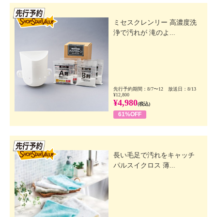
先行SSV
ミセスクレンリー 高濃度洗
浄で汚れが 滝のよ...
先行予約期間：8/7〜12 放送日：8/13
¥12,800
¥4,980
(税込)
61%OFF
先行SSV
長い毛足で汚れをキャッチ
パルスイクロス 薄...