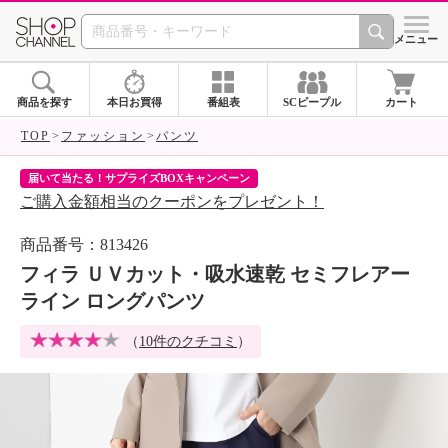
SHOP CHANNEL 
メニュー
商品を探す
本日お買得
番組表
SCピープル
カート
TOP
ファッション
パンツ
届いて当たる！サプライズBOXキャンペーン
ク
ご購入金額相当のクーポンをプレゼント！
ク
商品番号：813426
フィラ ＵＶカット・吸水速乾 セミフレアー
ライン ロングパンツ
（
10件のクチコミ
）