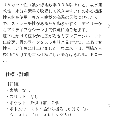
ＵＶカット性（紫外線遮蔽率９０％以上）と、吸水速
乾性（水分を素早く吸収して乾きやすい）のある機能
性素材を使用。春から晩秋の高温の天候にぴったり
で、ストレッチ性があるため動きやすく、デイリーか
らアクティブなシーンまで快適に過ごせます。
膝下にかけて緩やかに広がるセミフレアーシルエット
に設定。脚のラインをスッキリと見せつつ、上品で女
性らしい印象に仕上げました。ウエストは、両脇から
後部にかけてをゴム仕様にした楽なはき心地。ドロー
ストリングでフィット感の調整が可能です。チュニッ
ク丈やロング丈のトップスとも相性が良く、幅広いコ
ーディネイトに対応します。
仕様・詳細
【詳細】
●普段と同じサイズをおすすめ
・裏地：なし
・スリット：なし
・ポケット：外側（前）２個
・ボトムウエスト：脇から後ろにかけてゴム
・ウエストにドローストリング入り