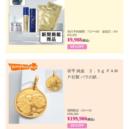
先行予約期間：7/27〜8/8 放送日：8/9
¥32,835
¥9,988
(税込)
69%OFF
Happy Price Value
祈平 純金 ２．５ｇ ＰＡＭ
Ｐ社製 バラの妖...
期間限定：8/5〜18
¥385,000
¥199,900
(税込)
48%OFF