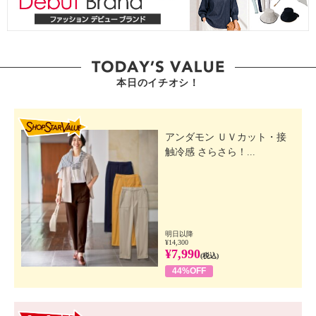
本日のイチオシ！
SHOP STAR VALUE
アンダモン ＵＶカット・接
触冷感 さらさら！...
明日以降
¥14,300
¥7,990
(税込)
44%OFF
GO! GO! VALUE