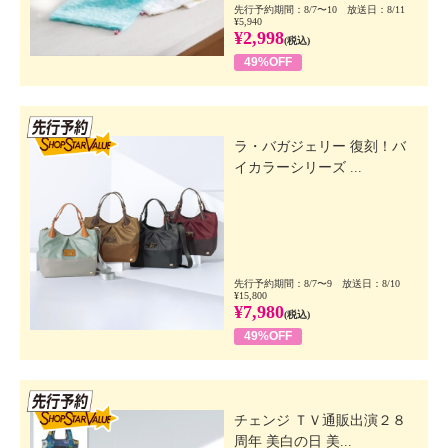
先行予約期間：8/7〜10 放送日：8/11
¥5,940
¥2,998
(税込)
49%OFF
先行SSV
ラ・バガジェリー 復刻！バ
イカラーシリーズ ...
先行予約期間：8/7〜9 放送日：8/10
¥15,800
¥7,980
(税込)
49%OFF
先行SSV
チェンジ ＴＶ通販出演２８
周年 美白の日 美...