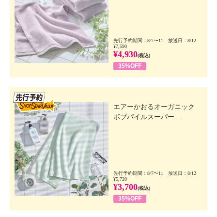
先行予約期間：8/7〜11 放送日：8/12
¥7,590
¥4,930
(税込)
35%OFF
先行SSV
エアーかおるオーガニック
ボブパイルスーパー...
先行予約期間：8/7〜11 放送日：8/12
¥5,720
¥3,700
(税込)
35%OFF