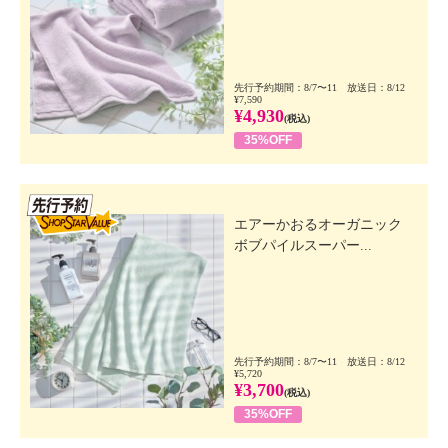
先行予約期間：8/7〜11 放送日：8/12
¥7,590
¥4,930
(税込)
35%OFF
先行SSV
エアーかおるオーガニック
ボブパイルスーパー...
先行予約期間：8/7〜11 放送日：8/12
¥5,720
¥3,700
(税込)
35%OFF