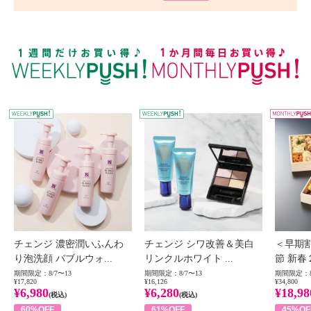
WEEKLY PUSH
W
チェンジ 濃密潤いふんわ
チェンジ シワ改善＆美白
＜早期
り泡洗顔 バブルウォ...
リンクルホワイト ...
節 新春
期間限定：8/7〜13
期間限定：8/7〜13
期間限定：8
¥17,820
¥16,126
¥34,800
¥6,980
¥6,280
¥18,98
(税込)
(税込)
60%OFF
61%OFF
45%OF