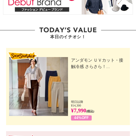
本日のイチオシ！
SHOP STAR VALUE
アンダモン ＵＶカット・接
触冷感 さらさら！...
明日以降
¥14,300
¥7,990
(税込)
44%OFF