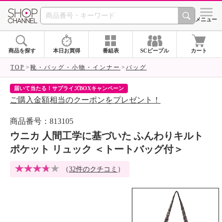
SHOP CHANNEL 
メニュー
商品を探す
本日お買得
番組表
SCピープル
カート
TOP
靴・バッグ・小物・インナー
バッグ
届いて当たる！サプライズBOXキャンペーン
ク
ご購入金額相当のクーポンをプレゼント！
ク
商品番号：813105
ウニカ 人間工学に基づいた ふんわりキルト
ポケット リュック ＜トートバッグ付＞
（
32件のクチコミ
）