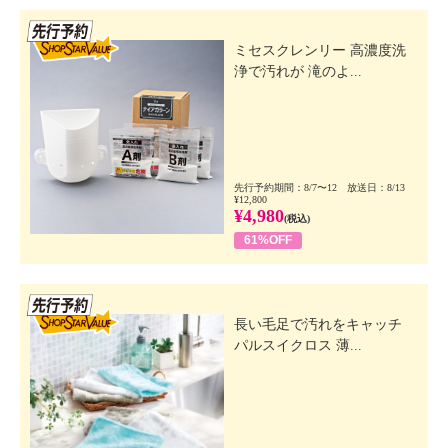
先行SSV
ミセスクレンリー 高濃度洗
浄で汚れが 滝のよ...
先行予約期間：8/7〜12 放送日：8/13
¥12,800
¥4,980
(税込)
61%OFF
先行SSV
長い毛足で汚れをキャッチ
パルスイクロス 薄...