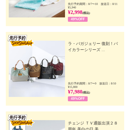
先行予約期間：8/7〜10 放送日：8/11
¥5,940
¥2,998
(税込)
49%OFF
先行SSV
ラ・バガジェリー 復刻！バ
イカラーシリーズ ...
先行予約期間：8/7〜9 放送日：8/10
¥15,800
¥7,980
(税込)
49%OFF
先行SSV
チェンジ ＴＶ通販出演２８
周年 美白の日 美...