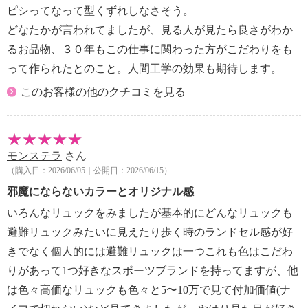
ピシってなって型くずれしなさそう。
どなたかが言われてましたが、見る人が見たら良さがわか
るお品物、３０年もこの仕事に関わった方がこだわりをも
って作られたとのこと。人間工学の効果も期待します。
このお客様の他のクチコミを見る
モンステラ
さん
（購入日：2026/06/05｜公開日：2026/06/15）
邪魔にならないカラーとオリジナル感
いろんなリュックをみましたが基本的にどんなリュックも
避難リュックみたいに見えたり歩く時のランドセル感が好
きでなく個人的には避難リュックは一つこれも色はこだわ
りがあって1つ好きなスポーツブランドを持ってますが、他
は色々高価なリュックも色々と5〜10万で見て付加価値(ナ