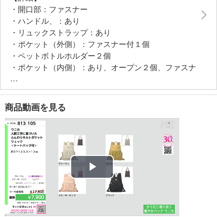
としても重宝します。
・開口部：ファスナー
・ハンドル、：あり
・リュックストラップ：あり
・ポケット（外側）：ファスナー付１個
・ペットボトルホルダー２個
・ポケット（内側）：あり、オープン２個、ファスナ
ー付２個
・底びょう：０個
【付属品】
商品動画を見る
・トートバッグ
【素材】
・外側：合成皮革、ナイロン、ポリエステル
・内側：ポリエステル
・ハンドル：ポリプロピレン
・ストラップ：ナイロン、ポリエステル、ポリプロピ
Play
レン
【サイズ】
Video
・約縦３７ｃｍ×最大横２３．５ｃｍ×マチ１２ｃｍ