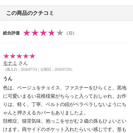
・ハンドル立ち上がり：約９ｃｍ
・ストラップ長さ：約５７ｃｍ〜９９ｃｍ
この商品のクチコミ
・Ａ４サイズ：不可
【重さ】
・約６８０ｇ
総合評価
（32）
【メンテナンス】
・長時間照射による変退色注意
・水や汗などによる色落ち、色移り注意
・摩擦による色落ち、色移り注意
モナミ
さん
【原産国（地）】
（購入日：2026/07/24｜公開日：2026/07/29）
・ベトナム製
うん
色は、ベージュをチョイス、ファスナーをひらくと、黒地
に可愛いまるい花模様紫がちらっと入っておしゃれ、お作
りは、軽く、丁寧、ベルトの紐がペラペラしないようにち
ゃんと押さえるカバーもありましたよ。
頚椎症、猫背気味、抱っこをせがむ２歳の孫もひょいとい
けます。両サイドのポケット入れたらいい感じです。形も