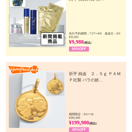
先行予約期間：7/27〜8/8 放送日：8/9
¥32,835
¥9,988
(税込)
69%OFF
Happy Price Value
祈平 純金 ２．５ｇ ＰＡＭ
Ｐ社製 バラの妖...
期間限定：8/5〜18
¥385,000
¥199,900
(税込)
48%OFF