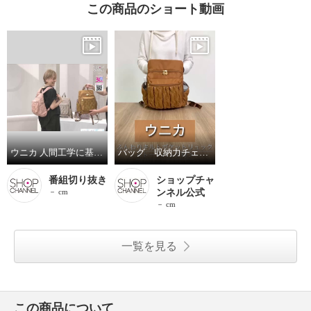
この商品のショート動画
ウニカ 人間工学に基づいた ふんわりキルトポケット リュック ＜トートバッグ付＞
バッグ 収納力チェック！
番組切り抜き
ショップチャ
－ cm
ンネル公式
－ cm
一覧を見る
この商品について