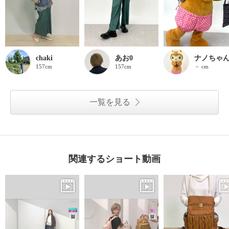
chaki
あお0
ナノちゃ
157cm
157cm
－ cm
一覧を見る
関連するショート動画