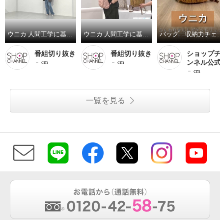
ウニカ 人間工学に基づいた ふんわりキルトポケット ショルダーバッグ
ウニカ 人間工学に基づいた ふんわりキルトポケット リュック ＜トートバッグ付＞
バッグ 収
番組切り抜き
番組切り抜き
ショップ
－ cm
－ cm
ンネル公
－ cm
一覧を見る