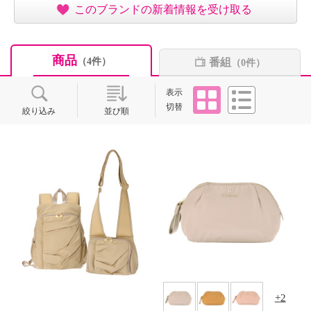
このブランドの新着情報を受け取る
商品
番組
（4件）
（0件）
タイル
リスト
表示
切替
絞り込み
並び順
2