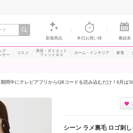
間を。通販・テレビショッピングのショップチャンネル
新着商品
本日お買い得
番組表
ッグ
美容・ダイエット
コスメ
ホーム・インテリア
家電
ンナー
フィットネス
商品がオリジナル段ボール箱で届けば当たり！ご購入金
ーン
シーン ラメ裏毛 ロゴ刺