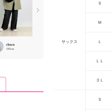
Ｓ
Ｍ
サックス
Ｌ
choco
福武アヤ
福武アヤ
160cm
159cm
159cm
ＬＬ
３Ｌ
Ｓ