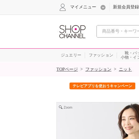
マイメニュー
新規会員登録
心おどる、瞬
靴・バ
ジュエリー
ファッション
小物・イ
SALE
>
>
TOPページ
ファッション
ニット
ンを2回プレゼント！
届いて当たる！サプライズBOXキャンペ
Zoom