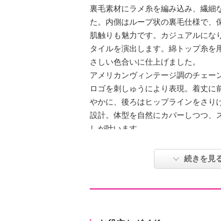
裏毛素材にラメ糸を編み込み、繊細
た。内側はループ状の裏毛仕様で、
肌触りも魅力です。カジュアルにな
タイルを演出します。綿トップ糸を
さしい色合いに仕上げました。
アメリカンヴィンテージ調のチェー
ロゴを刺しゅうにより表現。着丈に
やかに、後ろはヒップラインをさり
設計。体型を自然にカバーしつつ、
しが叶います。
●普段と同じサイズをおすすめ
続きを見
【詳細】
・裏地：なし
・裾スリット：なし