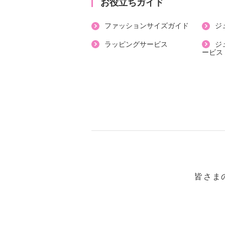
・ポケット：外側（前）１個
お役立ちガイド
【素材】
ファッションサイズガイド
ジ
・本体：綿６７％、ポリエステル３
・リブ部分：綿５５％、ポリエステ
ラッピングサービス
ジ
ービス
５％
【メンテナンス（絵表示ラベル）】
・手洗い：可
・漂白処理：塩素系・酸素系漂白不
・タンブル乾燥：不可
・自然乾燥：日陰の吊り干し
・アイロン仕上げ：可（低温）
・ドライクリーニング：石油系ドラ
・ウエットクリーニング：可
皆さま
【メンテナンス（ケアラベル）】
・毛玉が生じるおそれあり
【原産国（地）】
・中国製