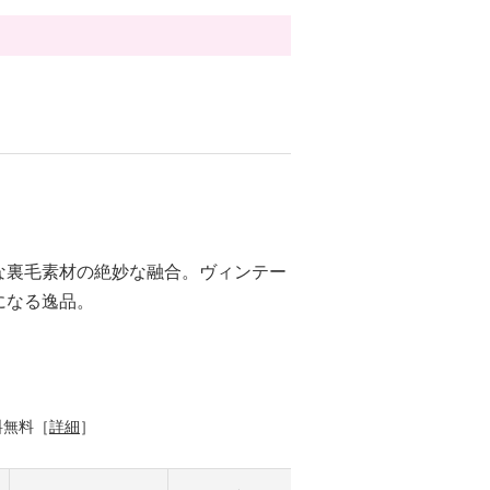
な裏毛素材の絶妙な融合。ヴィンテー
になる逸品。
料無料［
詳細
］