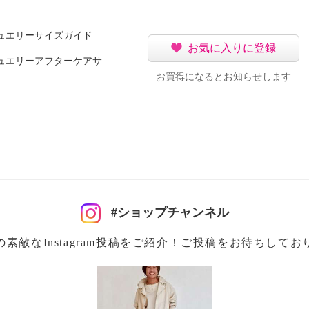
ュエリーサイズガイド
２％、ポリウレタン１％
お気に入りに登録
ル４０％、ポリウレタン
ュエリーアフターケアサ
お買得になるとお知らせします
可
イクリーニング可
#ショップチャンネル
の素敵なInstagram投稿をご紹介！ご投稿をお待ちしてお