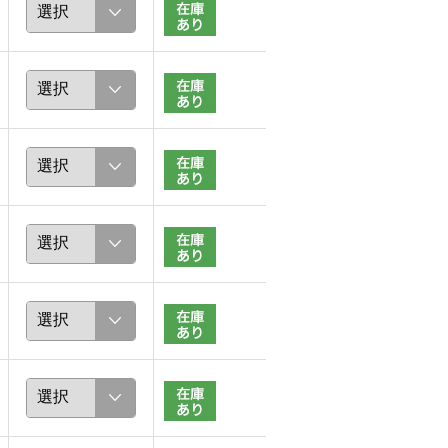
福武アヤ
ほな
159cm
156cm