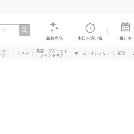
録
、瞬間を。通販・テレビショッピングのショップチャンネル
新着商品
本日お買い得
番組表
ッグ
美容・ダイエット
コスメ
ホーム・インテリア
家電
ンナー
フィットネス