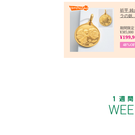
祈平 純
ラの妖..
期間限定：
¥385,000
¥199,
48%OF