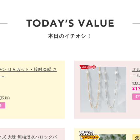
本日のイチオシ！
モン ＵＶカット・接触冷感 さ
オ
..
ール 
¥33,
¥17
4
(税込)
F
ィズ 大珠 無核淡水バロックパ
先