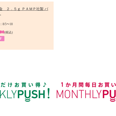
金 ２．５ｇ ＰＡＭＰ社製 バ
.
8/5〜18
900
(税込)
F