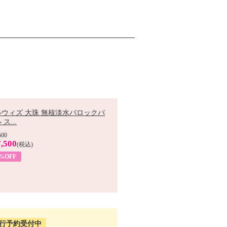
ルウィズ 大珠 無核淡水バロックパ
ス...
500
,500
(税込)
7%OFF
行予約受付中