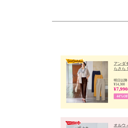
アンダ
らさら！.
明日以降
¥14,300
¥7,990
44%OF
オルウ