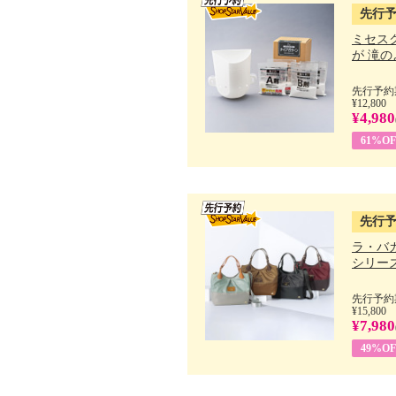
先行
ミセス
が 滝のよ
先行予約期
¥12,800
¥4,980
61%OF
先行
ラ・バ
シリーズ 
先行予約期
¥15,800
¥7,980
49%OF