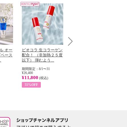
Next
ル オー
ビオコラ 生コラーゲン
オリタリア社 エキスト
チ
グペース
配合！ （非加熱２５度
ラバージン オリーブオ
わ
.
以下） 弾むよう...
イル （ノンフィ...
ッ
期間限定：8/1〜31
期間限定：8/1〜31
期
¥26,400
¥22,400
¥17
¥11,800
¥8,200
¥6
(税込)
(税込)
55%OFF
63%OFF