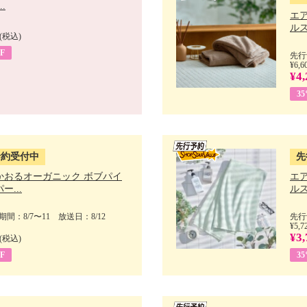
.
エ
ルス
(税込)
F
先行
¥6,6
¥4,
3
予約受付中
先
かおるオーガニック ボブパイ
エ
ー...
ルス
間：8/7〜11 放送日：8/12
先行
¥5,7
¥3,
(税込)
F
3