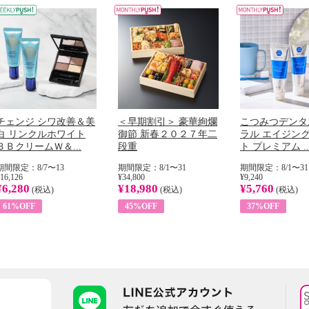
チェンジ シワ改善＆美
＜早期割引＞ 豪華絢爛
こつみつデンタ
白 リンクルホワイト
御節 新春２０２７年二
ラル エイジン
ＢＢクリームＷ＆...
段重
ト プレミアム ..
期間限定：8/7〜13
期間限定：8/1〜31
期間限定：8/1〜31
16,126
¥34,800
¥9,240
¥6,280
¥18,980
¥5,760
(税込)
(税込)
(税込)
61%OFF
45%OFF
37%OFF