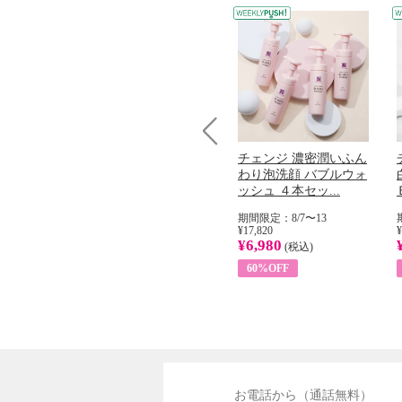
Prev
コラーゲン
オリタリア社 エキスト
チェンジ 濃密潤いふん
加熱２５度
ラバージン オリーブオ
わり泡洗顔 バブルウォ
...
イル （ノンフィ...
ッシュ ４本セッ...
31
期間限定：8/1〜31
期間限定：8/7〜13
¥22,400
¥17,820
¥
¥8,200
¥6,980
)
(税込)
(税込)
63%OFF
60%OFF
お電話から（通話無料）