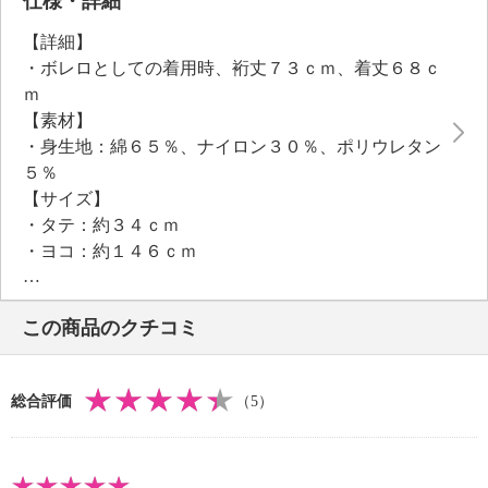
仕様・詳細
【詳細】
・ボレロとしての着用時、裄丈７３ｃｍ、着丈６８ｃ
ｍ
【素材】
・身生地：綿６５％、ナイロン３０％、ポリウレタン
５％
【サイズ】
・タテ：約３４ｃｍ
・ヨコ：約１４６ｃｍ
【メンテナンス（絵表示ラベル）】
・洗濯機：可
この商品のクチコミ
・漂白処理：塩素系・酸素系漂白不可
・自然乾燥：日陰の吊り干し
・アイロン仕上げ：可（低温）
総合評価
（5）
・ドライクリーニング：不可
【メンテナンス（ケアラベル）】
・水や汗などによる色落ち、色移り注意
・ネット使用