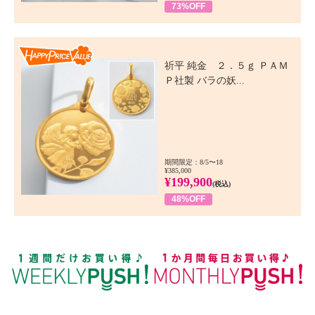
73%OFF
Happy Price Value
祈平 純金 ２．５ｇ ＰＡＭ
Ｐ社製 バラの妖...
期間限定：8/5〜18
¥385,000
¥199,900
(税込)
48%OFF