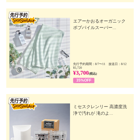
先行SSV
エアーかおるオーガニック
ボブパイルスーパー...
先行予約期間：8/7〜11 放送日：8/12
¥5,720
¥3,700
(税込)
35%OFF
先行SSV
ミセスクレンリー 高濃度洗
浄で汚れが 滝のよ...