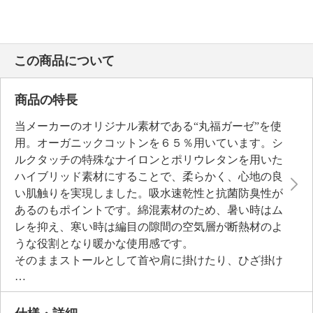
この商品について
商品の特長
当メーカーのオリジナル素材である“丸福ガーゼ”を使
用。オーガニックコットンを６５％用いています。シ
ルクタッチの特殊なナイロンとポリウレタンを用いた
ハイブリッド素材にすることで、柔らかく、心地の良
い肌触りを実現しました。吸水速乾性と抗菌防臭性が
あるのもポイントです。綿混素材のため、暑い時はム
レを抑え、寒い時は編目の隙間の空気層が断熱材のよ
うな役割となり暖かな使用感です。
そのままストールとして首や肩に掛けたり、ひざ掛け
に。両側の縫い代部分を内側になるようにひっくり返
すとボレロとして使用可能。寒さよけや日差しよけと
して使い回せ、活躍間違いなしのアイテムです。