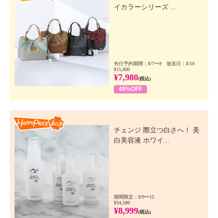
イカラーシリーズ ...
先行予約期間：8/7〜9 放送日：8/10
¥15,800
¥7,980
(税込)
49%OFF
Happy Price Value
チェンジ 際立つ白さへ！ 美
白美容液 ホワイ...
期間限定：8/9〜15
¥34,580
¥8,999
(税込)