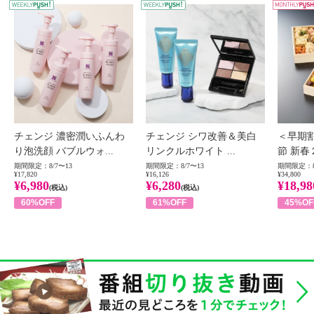
WEEKLY PUSH
W
チェンジ 濃密潤いふんわ
チェンジ シワ改善＆美白
＜早期
り泡洗顔 バブルウォ...
リンクルホワイト ...
節 新春
期間限定：8/7〜13
期間限定：8/7〜13
期間限定：8
¥17,820
¥16,126
¥34,800
¥6,980
¥6,280
¥18,98
(税込)
(税込)
60%OFF
61%OFF
45%OF