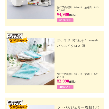
先行予約期間：8/7〜12 放送日：8/13
¥12,800
¥4,980
(税込)
61%OFF
先行SSV
長い毛足で汚れをキャッチ
パルスイクロス 薄...
先行予約期間：8/7〜10 放送日：8/11
¥5,940
¥2,998
(税込)
49%OFF
先行SSV
ラ・バガジェリー 復刻！バ