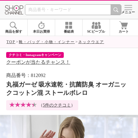
SHOP CHANNEL 
メニュー
商品を探す
本日お買得
番組表
SCピープル
カート
TOP
靴・バッグ・小物・インナー
ネックウエア
クチコミ・Instagramキャンペーン
ネ
クーポンが当たるチャンス！
ネ
商品番号：812092
丸福ガーゼ 吸水速乾・抗菌防臭 オーガニッ
クコットン混 ストールボレロ
（
5件のクチコミ
）