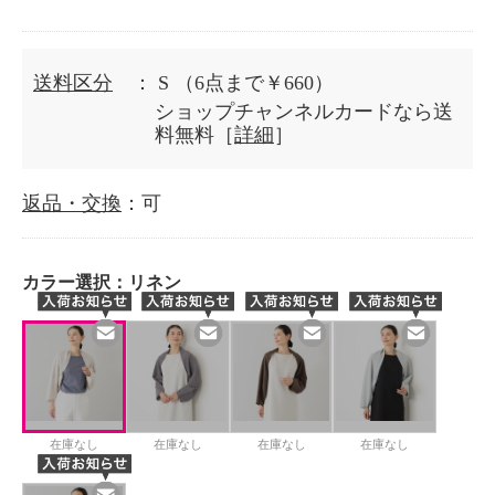
送料区分
： S
（6点まで￥660）
ショップチャンネルカードなら送
料無料［
詳細
］
返品・交換
：可
カラー選択：
リネン
在庫なし
在庫なし
在庫なし
在庫なし