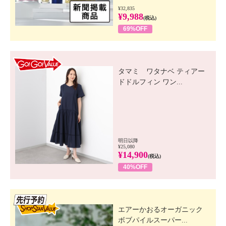
¥32,835
¥9,988
(税込)
69%OFF
GO! GO! VALUE
タマミ ワタナベ ティアー
ドドルフィン ワン...
明日以降
¥25,080
¥14,900
(税込)
40%OFF
先行SSV
エアーかおるオーガニック
ボブパイルスーパー...