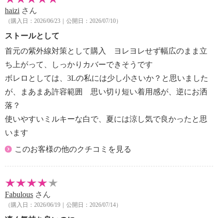
haizi
さん
【個体差あり】
（購入日：2026/06/23｜公開日：2026/07/10）
・個体差あり
【原産国（地）】
ストールとして
・中国製
首元の紫外線対策として購入 ヨレヨレせず幅広のまま立
ち上がって、しっかりカバーできそうです
ボレロとしては、3Lの私には少し小さいか？と思いました
が、まあまあ許容範囲 思い切り短い着用感が、逆にお洒
落？
使いやすいミルキーな白で、夏には涼し気で良かったと思
います
このお客様の他のクチコミを見る
Fabulous
さん
（購入日：2026/06/19｜公開日：2026/07/14）