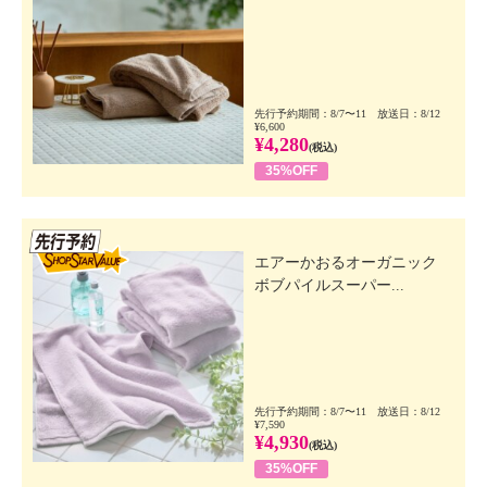
先行予約期間：8/7〜11 放送日：8/12
¥6,600
¥4,280
(税込)
35%OFF
先行SSV
エアーかおるオーガニック
ボブパイルスーパー...
先行予約期間：8/7〜11 放送日：8/12
¥7,590
¥4,930
(税込)
35%OFF