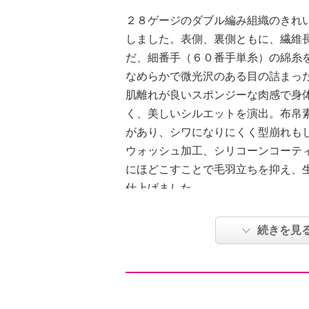
２８ゲージのダブル編み組織のきれ
しました。表側、裏側ともに、繊維
だ、細番手（６０番手単糸）の綿糸
なめらかで微光沢のある目の詰まっ
肌離れが良いスポンジーな肉感で身
く、美しいシルエットを演出。布帛
があり、シワになりにくく型崩れも
ウォッシュ加工、シリコーンコーテ
にほどこすことで毛羽立ちを抑え、
仕上げました。
太すぎず、細すぎないセミワイドな
めに設定し、脚長効果と美脚効果を
続きを見
●普段と同じサイズをおすすめ
【詳細】