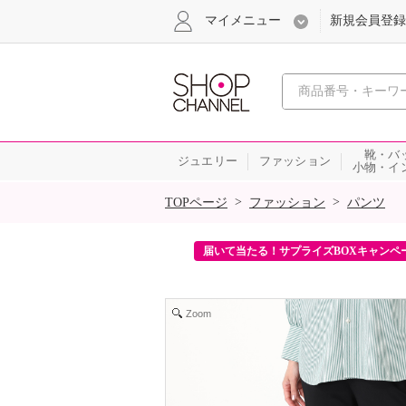
マイメニュー
新規会員登録
心おどる、瞬
靴・バ
ジュエリー
ファッション
小物・イ
SALE
>
>
TOPページ
ファッション
パンツ
ンを2回プレゼント！
届いて当たる！サプライズBOXキャンペ
Zoom