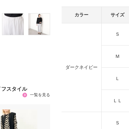
カラー
サイズ
Ｓ
Ｍ
ダークネイビー
Ｌ
イフスタイル
一覧を見る
ＬＬ
Ｓ