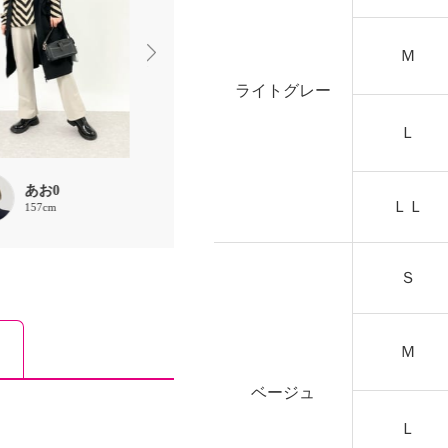
Ｍ
ライトグレー
Ｌ
あお0
chaki
糠澤典子
ＬＬ
157cm
157cm
160cm
Ｓ
Ｍ
ベージュ
Ｌ