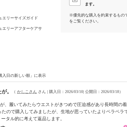
ます。
※優先的な購入を約束するもの
ュエリーサイズガイド
をご覧ください。
ｃｍ
ュエリーアフターケアサ
可
購入日の新しい順」に表示
たが。
（
かしこさん
さん | 購入日：2026/03/10| 公開日：2026/03/18）
イクリーニング可
たが、履いてみたらウエストがきつめで圧迫感があり長時間の
たので購入してみましたが、生地が思っていたよりペラペラ
ータル的に考えて返品します。