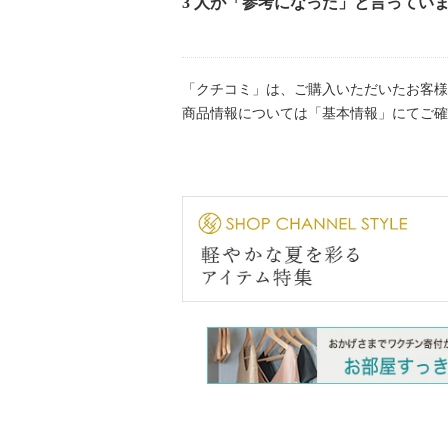
3 人が「参考になった」と言ってい
・単品洗い
・水や汗などによる色落ち、色移り
・ネット使用
「クチコミ」は、ご購入いただいたお客様
・無蛍光洗剤使用
商品情報については「基本情報」にてご確
【原産国（地）】
・中国製