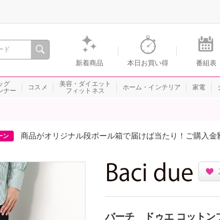
間を。通販・テレビショッピングのショップチャンネル
新着商品
本日お買い得
番組表
ッグ
美容・ダイエット
コスメ
ホーム・インテリア
家電
ンナー
フィットネス
商品がオリジナル段ボール箱で届けば当たり！ご購入金
ーン
バーチ ドゥエ コットン