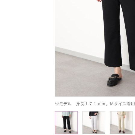
※モデル　身長１７１ｃｍ、Ｍサイズ着用