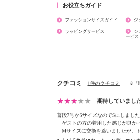
・ボトムウエスト：総ゴム
お役立ちガイド
・パンツ丈：フルレングス
ファッションサイズガイド
ジ
・裏地：なし
・スリット：約右１７ｃｍ、左１７
ラッピングサービス
ジ
ービス
・ポケット：外側（前）２個
【素材】
・綿５５％、ポリエステル４５％
【メンテナンス（絵表示ラベル）】
・洗濯機：可
・漂白処理：塩素系・酸素系漂白不
クチコミ
1件のクチコミ
※「
・タンブル乾燥：不可
・自然乾燥：日陰の吊り干し
期待していまし
・アイロン仕上げ：可（中温）
・ドライクリーニング：石油系ドラ
普段7号かSサイズなのでSにしまし
・ウエットクリーニング：可
ゲストの方の着用した感じが良かっ
Mサイズに交換を迷いましたが、ト
【メンテナンス（ケアラベル）】
・長時間照射による変退色注意