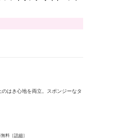
上のはき心地を両立。スポンジーなタ
。
料無料［
詳細
］