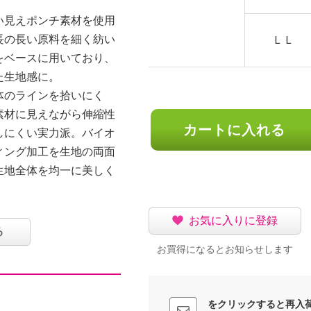
い見えポンチ素材を使用
長の長い原料を細く紡い
ＬＬ
をベースに用いており、
た生地感に。
体のラインを拾いにく
素材に見えながら伸縮性
カートに入れる
しにくい実力派。バイオ
ィング加工を生地の両面
生地全体を均一に美しく
フォルムで、膝位置を高
お気に入りに登録
狙いました。
る
お買得になるとお知らせします
をクリックすると再入